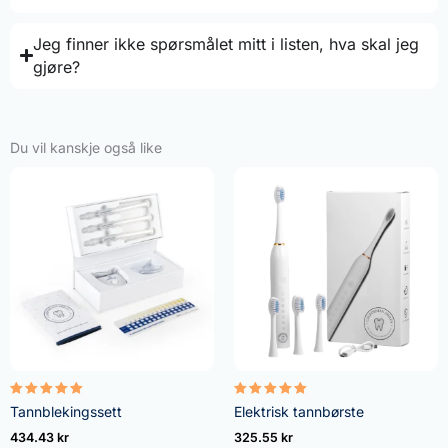
Jeg finner ikke spørsmålet mitt i listen, hva skal jeg
gjøre?
Du vil kanskje også like
Vurdert
Vurdert
Tannblekingssett
Elektrisk tannbørste
4.95
5.00
av 5
av 5
434.43
kr
325.55
kr