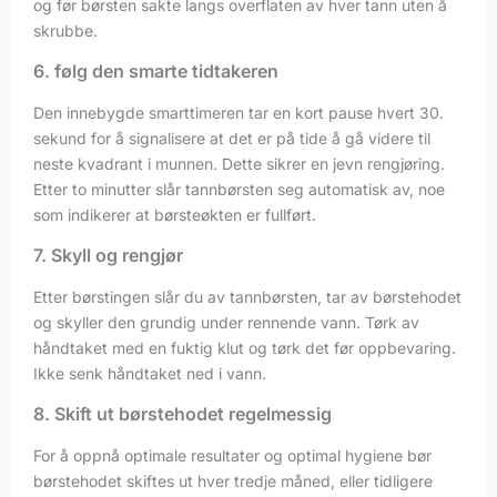
og før børsten sakte langs overflaten av hver tann uten å
skrubbe.
6. følg den smarte tidtakeren
Den innebygde smarttimeren tar en kort pause hvert 30.
sekund for å signalisere at det er på tide å gå videre til
neste kvadrant i munnen. Dette sikrer en jevn rengjøring.
Etter to minutter slår tannbørsten seg automatisk av, noe
som indikerer at børsteøkten er fullført.
7. Skyll og rengjør
Etter børstingen slår du av tannbørsten, tar av børstehodet
og skyller den grundig under rennende vann. Tørk av
håndtaket med en fuktig klut og tørk det før oppbevaring.
Ikke senk håndtaket ned i vann.
8. Skift ut børstehodet regelmessig
For å oppnå optimale resultater og optimal hygiene bør
børstehodet skiftes ut hver tredje måned, eller tidligere