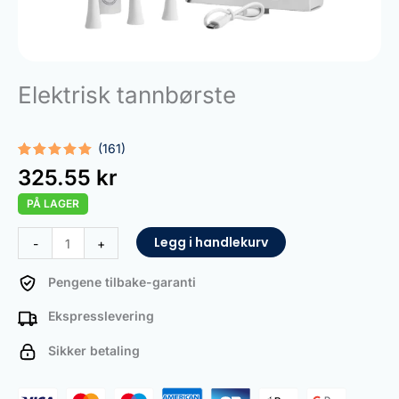
Elektrisk tannbørste
(161)
Vurdert
161
325.55
kr
5.00
av 5
basert på
PÅ LAGER
kundevurderinger
Electric
Legg i handlekurv
-
+
Toothbrush
antall
Pengene tilbake-garanti
Ekspresslevering
Sikker betaling