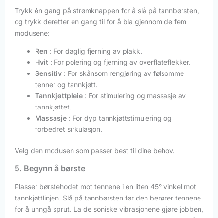
Trykk én gang på strømknappen for å slå på tannbørsten,
og trykk deretter en gang til for å bla gjennom de fem
modusene:
Ren
: For daglig fjerning av plakk.
Hvit
: For polering og fjerning av overflateflekker.
Sensitiv
: For skånsom rengjøring av følsomme
tenner og tannkjøtt.
Tannkjøttpleie
: For stimulering og massasje av
tannkjøttet.
Massasje
: For dyp tannkjøttstimulering og
forbedret sirkulasjon.
Velg den modusen som passer best til dine behov.
5. Begynn å børste
Plasser børstehodet mot tennene i en liten 45° vinkel mot
tannkjøttlinjen. Slå på tannbørsten før den berører tennene
for å unngå sprut. La de soniske vibrasjonene gjøre jobben,