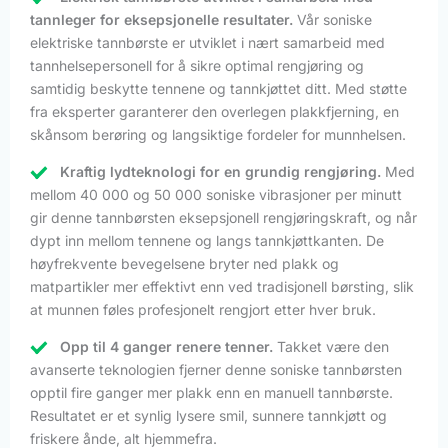
tannleger for eksepsjonelle resultater.
Vår soniske
elektriske tannbørste er utviklet i nært samarbeid med
tannhelsepersonell for å sikre optimal rengjøring og
samtidig beskytte tennene og tannkjøttet ditt. Med støtte
fra eksperter garanterer den overlegen plakkfjerning, en
skånsom berøring og langsiktige fordeler for munnhelsen.
Kraftig lydteknologi for en grundig rengjøring.
Med
mellom 40 000 og 50 000 soniske vibrasjoner per minutt
gir denne tannbørsten eksepsjonell rengjøringskraft, og når
dypt inn mellom tennene og langs tannkjøttkanten. De
høyfrekvente bevegelsene bryter ned plakk og
matpartikler mer effektivt enn ved tradisjonell børsting, slik
at munnen føles profesjonelt rengjort etter hver bruk.
Opp til 4 ganger renere tenner.
Takket være den
avanserte teknologien fjerner denne soniske tannbørsten
opptil fire ganger mer plakk enn en manuell tannbørste.
Resultatet er et synlig lysere smil, sunnere tannkjøtt og
friskere ånde, alt hjemmefra.