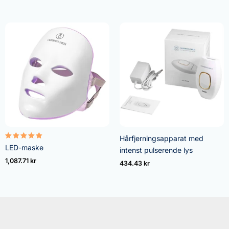
Hårfjerningsapparat med
Vurdert
LED-maske
intenst pulserende lys
5.00
av 5
1,087.71
kr
434.43
kr