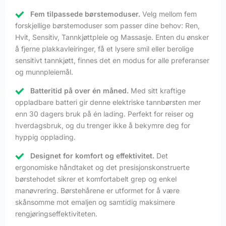
Fem tilpassede børstemoduser.
Velg mellom fem
forskjellige børstemoduser som passer dine behov: Ren,
Hvit, Sensitiv, Tannkjøttpleie og Massasje. Enten du ønsker
å fjerne plakkavleiringer, få et lysere smil eller berolige
sensitivt tannkjøtt, finnes det en modus for alle preferanser
og munnpleiemål.
Batteritid på over én måned.
Med sitt kraftige
oppladbare batteri gir denne elektriske tannbørsten mer
enn 30 dagers bruk på én lading. Perfekt for reiser og
hverdagsbruk, og du trenger ikke å bekymre deg for
hyppig opplading.
Designet for komfort og effektivitet.
Det
ergonomiske håndtaket og det presisjonskonstruerte
børstehodet sikrer et komfortabelt grep og enkel
manøvrering. Børstehårene er utformet for å være
skånsomme mot emaljen og samtidig maksimere
rengjøringseffektiviteten.