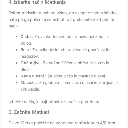
4. Izberite način ščetkanja
Enkrat pritisnite gumb za vklop, da vklopite zobno ščetko,
nato pa ga pritisnite še enkrat, da preklopite med petimi
načini:
Čisto
: Za vsakodnevno odstranjevanje zobnih
oblog.
Bela
: Za poliranje in odstranjevanje površinskih
madežev.
Občutljivi
: Za nežno čiščenje občutljivih zob in
dlesni.
Nega dlesni
: Za stimulacijo in masažo dlesni.
Masaža
: Za globoko stimulacijo dlesni in izboljšanje
cirkulacije.
Izberite način, ki najbolj ustreza vašim potrebam.
5. Začnite ščetkati
Glavo ščetke položite na zobe pod rahlim kotom 45° proti