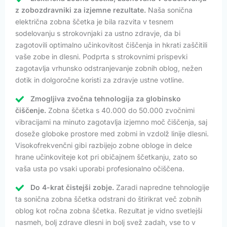
z zobozdravniki za izjemne rezultate.
Naša sonična
električna zobna ščetka je bila razvita v tesnem
sodelovanju s strokovnjaki za ustno zdravje, da bi
zagotovili optimalno učinkovitost čiščenja in hkrati zaščitili
vaše zobe in dlesni. Podprta s strokovnimi prispevki
zagotavlja vrhunsko odstranjevanje zobnih oblog, nežen
dotik in dolgoročne koristi za zdravje ustne votline.
Zmogljiva zvočna tehnologija za globinsko
čiščenje.
Zobna ščetka s 40.000 do 50.000 zvočnimi
vibracijami na minuto zagotavlja izjemno moč čiščenja, saj
doseže globoke prostore med zobmi in vzdolž linije dlesni.
Visokofrekvenčni gibi razbijejo zobne obloge in delce
hrane učinkoviteje kot pri običajnem ščetkanju, zato so
vaša usta po vsaki uporabi profesionalno očiščena.
Do 4-krat čistejši zobje.
Zaradi napredne tehnologije
ta sonična zobna ščetka odstrani do štirikrat več zobnih
oblog kot ročna zobna ščetka. Rezultat je vidno svetlejši
nasmeh, bolj zdrave dlesni in bolj svež zadah, vse to v