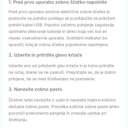
1. Pred prvo uporabo zobno ščetko napolnite
Pred prvo uporabo sonične električne zobne ščetke jo
postavite na polnilno podlago ali jo priključite na priloženi
polnilni kabel USB. Popolno začetno polnjenje zagotavlja
optimalno delovanje baterije in lahko traja več kot en
mesec vsakodnevne uporabe. Svetlobni indikator bo
sporočil, kdaj je zobna ščetka popolnoma napolnjena.
2. Izberite in pritrdite glavo krtače
Izberite eno od priloženih glav krtače in jo trdno pritrdite
na ročaj, dokler se ne zaskoči. Prepričajte se, da je dobro
pritrjena, da se med ščetkanjem ne premakne.
3. Nanesite zobno pasto
Ščetine rahlo navlažite z vodo in nanesite majhno količino
običajne zobne paste. Prevelika količina zobne paste lahko
povzroči prekomerno penjenje in zmanjša udobje pri
ščetkanju.