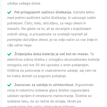
udobju vašega doma.
Pet prilagojenih načinov ščetkanja.
Izbirate lahko
med petimi različnimi načini ščetkanja, ki ustrezajo vašim
potrebam: Čisto, belo, občutljivo, za nego dlesni in
masažo. Ne glede na to, ali se ukvarjate s kopičenjem
zobnih oblog, si prizadevate za svetlejši nasmeh ali
pomirjate občutljive dlesni, je na voljo način za vse želje in
cilje ustne nege.
Življenjska doba baterije je več kot en mesec.
Ta
električna zobna ščetka z zmogljivo akumulatorsko baterijo
omogoča več kot 30 dni uporabe z enim polnjenjem.
Odlična za potovanja in vsakodnevno udobje, saj vam ne
bo treba skrbeti za pogosto polnjenje.
Zasnovan za udobje in učinkovitost.
Ergonomski
ročaj in natančno izdelana glava ščetke zagotavljata
udoben oprijem in enostavno manevriranje. Ščetine so
izdelane tako, da so nežne do emajla, hkrati pa
zagotavljajo čim večjo učinkovitost čiščenja.