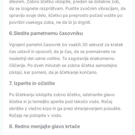
dlesnim. Zobno ščetko vklopite, preden se dotakne zob,
da se izognete razpršitvam. Pustite zvočnim vibracijam, da
opravijo svoje delo, ščetko pa preprosto počasi vodite po
površini vsakega zoba, ne da bi jo drgnili.
6.Sledite pametnemu časovniku
Vgrajeni pametni časovnik bo vsakih 30 sekund za kratek
čas ustavil in opozoril, da je čas, da se premaknete na
naslednji del ustne votline. To zagotavlja enakomerno
čiščenje. Po dveh minutah se zobna ščetka samodejno
izklopi, kar pomeni, da je ščetkanje končano.
7. Izperite in očistite
Po ščetkanju izklopite zobno ščetko, odstranite glavo
ščetke in jo temeljito sperite pod tekočo vodo. Ročaj
obrišite z vlažno krpo in ga pred shranjevanjem posušite.
Ročaja ne potopite v vodo.
8. Redno menjajte glavo krtače