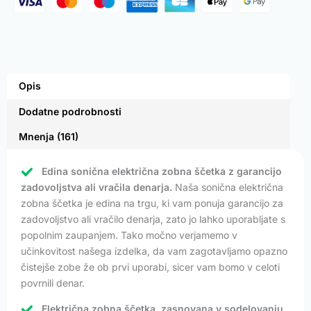
Opis
Dodatne podrobnosti
Mnenja (161)
Edina sonična električna zobna ščetka z garancijo
zadovoljstva ali vračila denarja.
Naša sonična električna
zobna ščetka je edina na trgu, ki vam ponuja garancijo za
zadovoljstvo ali vračilo denarja, zato jo lahko uporabljate s
popolnim zaupanjem. Tako močno verjamemo v
učinkovitost našega izdelka, da vam zagotavljamo opazno
čistejše zobe že ob prvi uporabi, sicer vam bomo v celoti
povrnili denar.
Električna zobna ščetka, zasnovana v sodelovanju