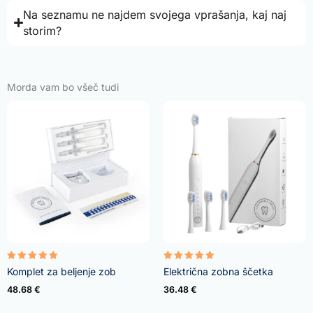
Na seznamu ne najdem svojega vprašanja, kaj naj
storim?
Morda vam bo všeč tudi
Ocenjeno
Ocenjeno
Komplet za beljenje zob
Električna zobna ščetka
4.95
5.00
od 5
od 5
48.68
€
36.48
€