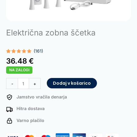
Električna zobna ščetka
(161)
Ocenjeno z
161
36.48
€
5.00
od 5
na podlagi
NA ZALOGI
ocene
strank
Electric
Dodaj v košarico
-
+
Toothbrush
količina
Jamstvo vračila denarja
Hitra dostava
Varno plačilo