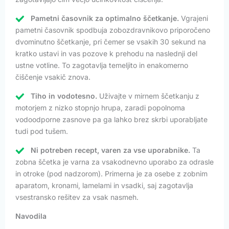
Pametni časovnik za optimalno ščetkanje.
Vgrajeni
pametni časovnik spodbuja zobozdravnikovo priporočeno
dvominutno ščetkanje, pri čemer se vsakih 30 sekund na
kratko ustavi in vas pozove k prehodu na naslednji del
ustne votline. To zagotavlja temeljito in enakomerno
čiščenje vsakič znova.
Tiho in vodotesno.
Uživajte v mirnem ščetkanju z
motorjem z nizko stopnjo hrupa, zaradi popolnoma
vodoodporne zasnove pa ga lahko brez skrbi uporabljate
tudi pod tušem.
Ni potreben recept, varen za vse uporabnike.
Ta
zobna ščetka je varna za vsakodnevno uporabo za odrasle
in otroke (pod nadzorom). Primerna je za osebe z zobnim
aparatom, kronami, lamelami in vsadki, saj zagotavlja
vsestransko rešitev za vsak nasmeh.
Navodila