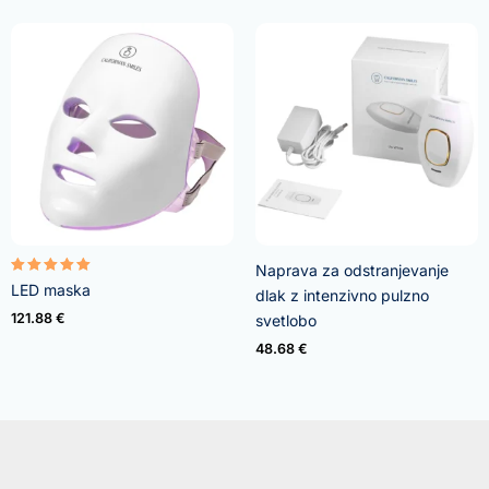
Naprava za odstranjevanje
Ocenjeno
LED maska
dlak z intenzivno pulzno
5.00
od 5
121.88
€
svetlobo
48.68
€