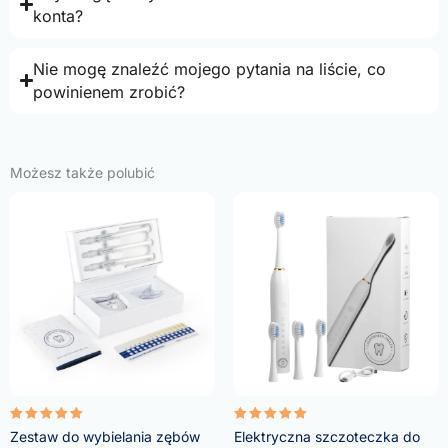
konta?
Nie mogę znaleźć mojego pytania na liście, co
powinienem zrobić?
Możesz także polubić
Oceniono
Oceniono
Zestaw do wybielania zębów
Elektryczna szczoteczka do
4.95
5.00