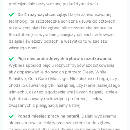
profesjonalnie oczyszczoną po każdym użyciu.
Do 4 razy czystsze zęby.
Dzięki zaawansowanej
technologii ta szczoteczka soniczna usuwa do czterech
razy więcej płytki nazębnej niż szczoteczka manualna.
Rezultatem jest wyraźnie jaśniejszy uśmiech, zdrowsze
dziąsła i świeższy oddech, a wszystko to w zaciszu
własnego domu.
Pięć niestandardowych trybów szczotkowania.
Wybierz spośród pięciu różnych trybów szczotkowania,
aby dopasować je do swoich potrzeb: Clean, White,
Sensitive, Gum Care i Massage. Niezależnie od tego, czy
chodzi o usuwanie płytki nazębnej, uzyskanie jaśniejszego
uśmiechu, czy też łagodzenie wrażliwych dziąseł, istnieje
tryb dostosowany do każdych preferencji i celów
związanych z pielęgnacją jamy ustnej.
Ponad miesiąc pracy na baterii.
Dzięki wydajnemu
akumulatorowi ta elektryczna szczoteczka do zębów
zapewnia ponad 30 dni użytkowania na jednym ładowaniu.