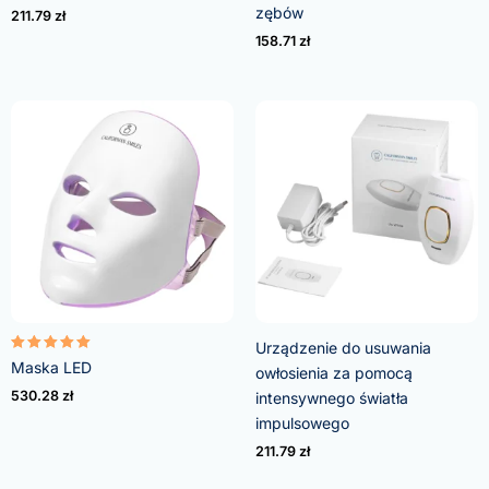
na 5
na 5
zębów
211.79
zł
158.71
zł
Urządzenie do usuwania
Oceniono
Maska LED
owłosienia za pomocą
5.00
na 5
530.28
zł
intensywnego światła
impulsowego
211.79
zł