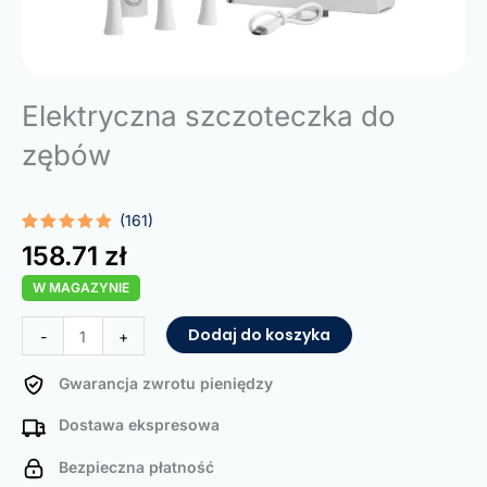
Elektryczna szczoteczka do
zębów
(161)
Oceniony
161
158.71
zł
5.00
na 5
na
W MAGAZYNIE
podstawie
ocen
klientów
ilość
Dodaj do koszyka
-
+
Electric
Toothbrush
Gwarancja zwrotu pieniędzy
Dostawa ekspresowa
Bezpieczna płatność