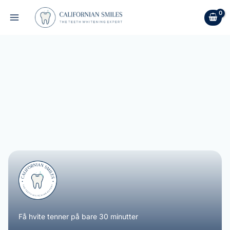
Hopp
rett
til
innholdet
Få hvite tenner på bare 30 minutter