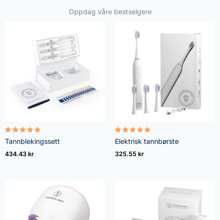
Oppdag våre bestselgere
Vurdert
Vurdert
Tannblekingssett
Elektrisk tannbørste
4.95
5.00
av 5
av 5
434.43
kr
325.55
kr