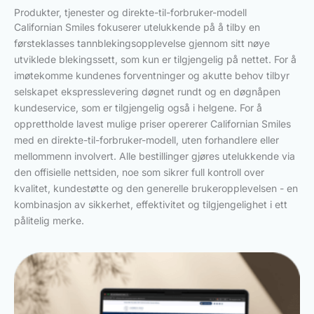
Produkter, tjenester og direkte-til-forbruker-modell
Californian Smiles fokuserer utelukkende på å tilby en
førsteklasses tannblekingsopplevelse gjennom sitt nøye
utviklede blekingssett, som kun er tilgjengelig på nettet. For å
imøtekomme kundenes forventninger og akutte behov tilbyr
selskapet ekspresslevering døgnet rundt og en døgnåpen
kundeservice, som er tilgjengelig også i helgene. For å
opprettholde lavest mulige priser opererer Californian Smiles
med en direkte-til-forbruker-modell, uten forhandlere eller
mellommenn involvert. Alle bestillinger gjøres utelukkende via
den offisielle nettsiden, noe som sikrer full kontroll over
kvalitet, kundestøtte og den generelle brukeropplevelsen - en
kombinasjon av sikkerhet, effektivitet og tilgjengelighet i ett
pålitelig merke.