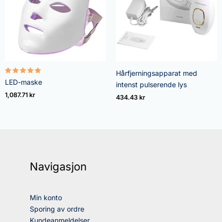
Hårfjerningsapparat med
Vurdert
LED-maske
intenst pulserende lys
5.00
av 5
1,087.71
kr
434.43
kr
Navigasjon
Min konto
Sporing av ordre
Kundeanmeldelser