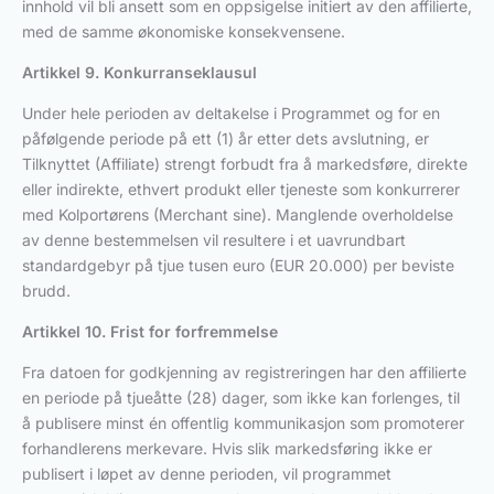
innhold vil bli ansett som en oppsigelse initiert av den affilierte,
med de samme økonomiske konsekvensene.
Artikkel 9. Konkurranseklausul
Under hele perioden av deltakelse i Programmet og for en
påfølgende periode på ett (1) år etter dets avslutning, er
Tilknyttet (Affiliate) strengt forbudt fra å markedsføre, direkte
eller indirekte, ethvert produkt eller tjeneste som konkurrerer
med Kolportørens (Merchant sine). Manglende overholdelse
av denne bestemmelsen vil resultere i et uavrundbart
standardgebyr på tjue tusen euro (EUR 20.000) per beviste
brudd.
Artikkel 10. Frist for forfremmelse
Fra datoen for godkjenning av registreringen har den affilierte
en periode på tjueåtte (28) dager, som ikke kan forlenges, til
å publisere minst én offentlig kommunikasjon som promoterer
forhandlerens merkevare. Hvis slik markedsføring ikke er
publisert i løpet av denne perioden, vil programmet