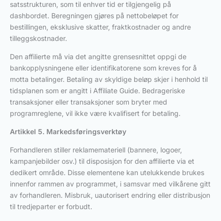
satsstrukturen, som til enhver tid er tilgjengelig på
dashbordet. Beregningen gjøres på nettobeløpet for
bestillingen, eksklusive skatter, fraktkostnader og andre
tilleggskostnader.
Den affilierte må via det angitte grensesnittet oppgi de
bankopplysningene eller identifikatorene som kreves for å
motta betalinger. Betaling av skyldige beløp skjer i henhold til
tidsplanen som er angitt i Affiliate Guide. Bedrageriske
transaksjoner eller transaksjoner som bryter med
programreglene, vil ikke være kvalifisert for betaling.
Artikkel 5. Markedsføringsverktøy
Forhandleren stiller reklamemateriell (bannere, logoer,
kampanjebilder osv.) til disposisjon for den affilierte via et
dedikert område. Disse elementene kan utelukkende brukes
innenfor rammen av programmet, i samsvar med vilkårene gitt
av forhandleren. Misbruk, uautorisert endring eller distribusjon
til tredjeparter er forbudt.