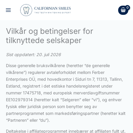
Hopp
rett
til
innholdet
Vilkår og betingelser for
tilknyttede selskaper
Sist oppdatert: 20. juli 2026
Disse generelle bruksvilkårene (heretter “de generelle
vilkårene”) regulerer avtaleforholdet mellom Ferber
Enterprises OÜ, med hovedkontor i Siduri tn 7, 11313, Tallinn,
Estland, registrert i det estiske handelsregisteret under
nummer 17475718, med europeisk merverdiavgiftsnummer
EE102979314 (heretter kalt “Selgeren” eller “vi”), og enhver
fysisk eller juridisk person som benytter seg av
partnerprogrammet som markedsføringspartner (heretter kalt
“Partneren” eller “du”).
Deltakelse i affiliateprogrammet innebærer at affiliaten fullt ut,