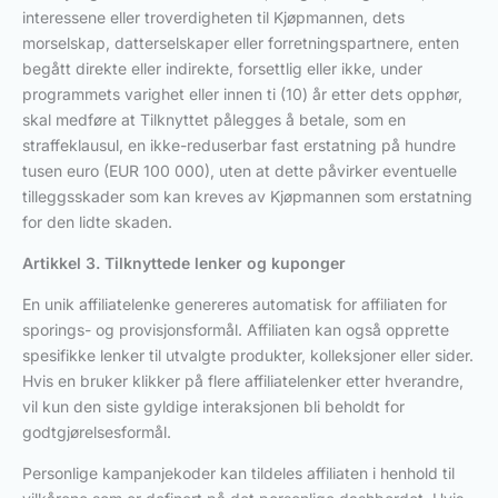
interessene eller troverdigheten til Kjøpmannen, dets
morselskap, datterselskaper eller forretningspartnere, enten
begått direkte eller indirekte, forsettlig eller ikke, under
programmets varighet eller innen ti (10) år etter dets opphør,
skal medføre at Tilknyttet pålegges å betale, som en
straffeklausul, en ikke-reduserbar fast erstatning på hundre
tusen euro (EUR 100 000), uten at dette påvirker eventuelle
tilleggsskader som kan kreves av Kjøpmannen som erstatning
for den lidte skaden.
Artikkel 3. Tilknyttede lenker og kuponger
En unik affiliatelenke genereres automatisk for affiliaten for
sporings- og provisjonsformål. Affiliaten kan også opprette
spesifikke lenker til utvalgte produkter, kolleksjoner eller sider.
Hvis en bruker klikker på flere affiliatelenker etter hverandre,
vil kun den siste gyldige interaksjonen bli beholdt for
godtgjørelsesformål.
Personlige kampanjekoder kan tildeles affiliaten i henhold til