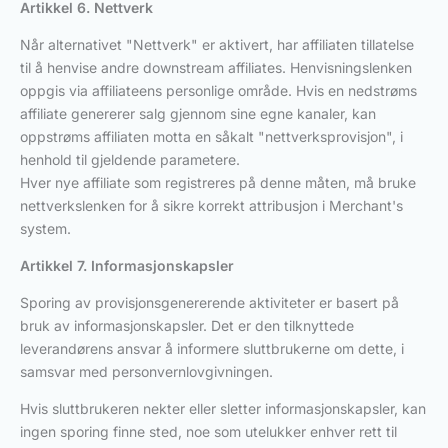
Artikkel 6. Nettverk
Når alternativet "Nettverk" er aktivert, har affiliaten tillatelse
til å henvise andre downstream affiliates. Henvisningslenken
oppgis via affiliateens personlige område. Hvis en nedstrøms
affiliate genererer salg gjennom sine egne kanaler, kan
oppstrøms affiliaten motta en såkalt "nettverksprovisjon", i
henhold til gjeldende parametere.
Hver nye affiliate som registreres på denne måten, må bruke
nettverkslenken for å sikre korrekt attribusjon i Merchant's
system.
Artikkel 7. Informasjonskapsler
Sporing av provisjonsgenererende aktiviteter er basert på
bruk av informasjonskapsler. Det er den tilknyttede
leverandørens ansvar å informere sluttbrukerne om dette, i
samsvar med personvernlovgivningen.
Hvis sluttbrukeren nekter eller sletter informasjonskapsler, kan
ingen sporing finne sted, noe som utelukker enhver rett til