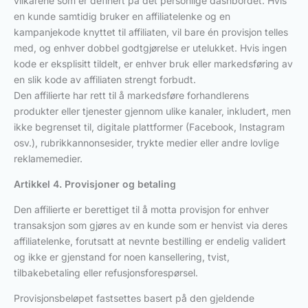
vilkårene som er definert på det personlige dashbordet. Hvis
en kunde samtidig bruker en affiliatelenke og en
kampanjekode knyttet til affiliaten, vil bare én provisjon telles
med, og enhver dobbel godtgjørelse er utelukket. Hvis ingen
kode er eksplisitt tildelt, er enhver bruk eller markedsføring av
en slik kode av affiliaten strengt forbudt.
Den affilierte har rett til å markedsføre forhandlerens
produkter eller tjenester gjennom ulike kanaler, inkludert, men
ikke begrenset til, digitale plattformer (Facebook, Instagram
osv.), rubrikkannonsesider, trykte medier eller andre lovlige
reklamemedier.
Artikkel 4. Provisjoner og betaling
Den affilierte er berettiget til å motta provisjon for enhver
transaksjon som gjøres av en kunde som er henvist via deres
affiliatelenke, forutsatt at nevnte bestilling er endelig validert
og ikke er gjenstand for noen kansellering, tvist,
tilbakebetaling eller refusjonsforespørsel.
Provisjonsbeløpet fastsettes basert på den gjeldende