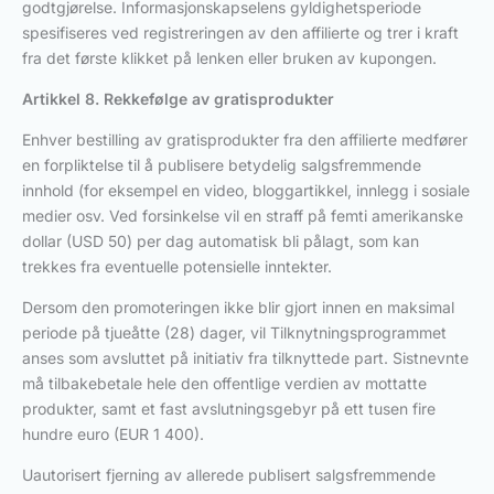
godtgjørelse. Informasjonskapselens gyldighetsperiode
spesifiseres ved registreringen av den affilierte og trer i kraft
fra det første klikket på lenken eller bruken av kupongen.
Artikkel 8. Rekkefølge av gratisprodukter
Enhver bestilling av gratisprodukter fra den affilierte medfører
en forpliktelse til å publisere betydelig salgsfremmende
innhold (for eksempel en video, bloggartikkel, innlegg i sosiale
medier osv. Ved forsinkelse vil en straff på femti amerikanske
dollar (USD 50) per dag automatisk bli pålagt, som kan
trekkes fra eventuelle potensielle inntekter.
Dersom den promoteringen ikke blir gjort innen en maksimal
periode på tjueåtte (28) dager, vil Tilknytningsprogrammet
anses som avsluttet på initiativ fra tilknyttede part. Sistnevnte
må tilbakebetale hele den offentlige verdien av mottatte
produkter, samt et fast avslutningsgebyr på ett tusen fire
hundre euro (EUR 1 400).
Uautorisert fjerning av allerede publisert salgsfremmende