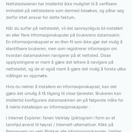
Nettstedseieren har imidlertid ikke mulighet til å verifisere
innholdet på nettstedene som dermed besøkes, og påtar seg
derfor intet ansvar for dette faktum.
Når du surfer på nettstedet, vil det sannsynligvis bli installert
en eller flere informasjonskapsler på brukerens datamaskin.
En informasjonskapsel er en liten fil som ikke gjør det mulig å
identifisere brukeren, men som registrerer informasjon om
hvordan datamaskinen navigerer på et nettsted. Disse
opplysningene er ment å gjøre det lettere å navigere på
nettstedet, og de er også ment å gjøre det mulig å foreta ulike
målinger av oppmøte.
Hvis du nekter å installere en informasjonskapsel, kan det
gjøre det umulig å få tilgang til visse tjenester. Brukeren kan
imidlertid konfigurere datamaskinen sin på følgende måte for
å nekte installasjon av informasjonskapsler :
I Internet Explorer: fanen Verktøy (piktogram i form av et
tannhjul øverst til høyre) / Internett-alternativer. Klikk på
Personvern og velg Blokker alle informasjonskapsler. Valider