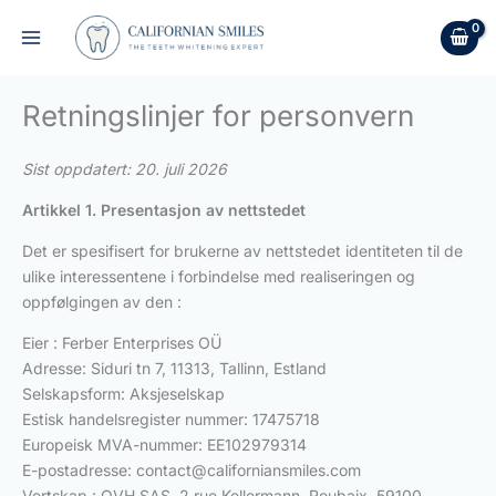
Hopp
rett
til
innholdet
Retningslinjer for personvern
Sist oppdatert: 20. juli 2026
Artikkel 1. Presentasjon av nettstedet
Det er spesifisert for brukerne av nettstedet identiteten til de
ulike interessentene i forbindelse med realiseringen og
oppfølgingen av den :
Eier : Ferber Enterprises OÜ
Adresse: Siduri tn 7, 11313, Tallinn, Estland
Selskapsform: Aksjeselskap
Estisk handelsregister nummer: 17475718
Europeisk MVA-nummer: EE102979314
E-postadresse:
contact@californiansmiles.com
Vertskap : OVH SAS, 2 rue Kellermann, Roubaix, 59100,