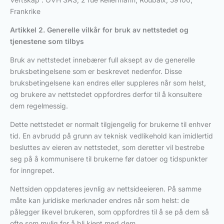
Frankrike
Artikkel 2. Generelle vilkår for bruk
av nettstedet og
tjenestene som tilbys
Bruk av nettstedet innebærer full aksept av de generelle
bruksbetingelsene som er beskrevet nedenfor. Disse
bruksbetingelsene kan endres eller suppleres når som helst,
og brukere av nettstedet oppfordres derfor til å konsultere
dem regelmessig.
Dette nettstedet er normalt tilgjengelig for brukerne til enhver
tid. En avbrudd på grunn av teknisk vedlikehold kan imidlertid
besluttes av eieren av nettstedet, som deretter vil bestrebe
seg på å kommunisere til brukerne før datoer og tidspunkter
for inngrepet.
Nettsiden oppdateres jevnlig av nettsideeieren. På samme
måte kan juridiske merknader endres når som helst: de
pålegger likevel brukeren, som oppfordres til å se på dem så
ofte som mulig for å bli kjent med dem.