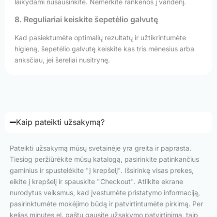
laikydami nusausinkite. Nemerkite rankenos į vandenį.
8. Reguliariai keiskite šepetėlio galvutę
Kad pasiektumėte optimalių rezultatų ir užtikrintumėte
higieną, šepetėlio galvutę keiskite kas tris mėnesius arba
anksčiau, jei šereliai nusitrynę.
Kaip pateikti užsakymą?
Pateikti užsakymą mūsų svetainėje yra greita ir paprasta.
Tiesiog peržiūrėkite mūsų katalogą, pasirinkite patinkančius
gaminius ir spustelėkite "Į krepšelį". Išsirinkę visas prekes,
eikite į krepšelį ir spauskite "Checkout". Atlikite ekrane
nurodytus veiksmus, kad įvestumėte pristatymo informaciją,
pasirinktumėte mokėjimo būdą ir patvirtintumėte pirkimą. Per
kelias minutes el. paštu gausite užsakymo patvirtinimą, taip