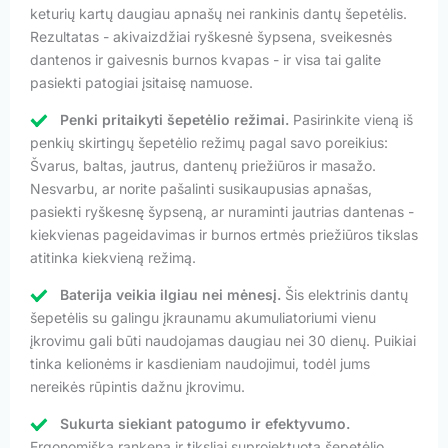
keturių kartų daugiau apnašų nei rankinis dantų šepetėlis.
Rezultatas - akivaizdžiai ryškesnė šypsena, sveikesnės
dantenos ir gaivesnis burnos kvapas - ir visa tai galite
pasiekti patogiai įsitaisę namuose.
Penki pritaikyti šepetėlio režimai.
Pasirinkite vieną iš
penkių skirtingų šepetėlio režimų pagal savo poreikius:
Švarus, baltas, jautrus, dantenų priežiūros ir masažo.
Nesvarbu, ar norite pašalinti susikaupusias apnašas,
pasiekti ryškesnę šypseną, ar nuraminti jautrias dantenas -
kiekvienas pageidavimas ir burnos ertmės priežiūros tikslas
atitinka kiekvieną režimą.
Baterija veikia ilgiau nei mėnesį.
Šis elektrinis dantų
šepetėlis su galingu įkraunamu akumuliatoriumi vienu
įkrovimu gali būti naudojamas daugiau nei 30 dienų. Puikiai
tinka kelionėms ir kasdieniam naudojimui, todėl jums
nereikės rūpintis dažnu įkrovimu.
Sukurta siekiant patogumo ir efektyvumo.
Ergonomiška rankena ir tiksliai suprojektuota šepetėlio