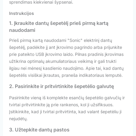
sprendimas kiekvienai šypsenai.
Instrukcijos
1. Įkraukite dantų šepetėlį prieš pirmą kartą
naudodami
Prieš pirmą kartą naudodami "Sonic" elektrinį dantų
šepetėlį, padėkite jį ant įkrovimo pagrindo arba prijunkite
prie pateikto USB įkrovimo laido. Pilnas pradinis įkrovimas
užtikrina optimalų akumuliatoriaus veikimą ir gali trukti
ilgiau nei mėnesį kasdienio naudojimo. Apie tai, kad dantų
šepetėlis visiškai įkrautas, praneša indikatoriaus lemputė.
2. Pasirinkite ir pritvirtinkite šepetėlio galvutę
Pasirinkite vieną iš komplekte esančių šepetėlio galvučių ir
tvirtai pritvirtinkite ją prie rankenos, kol ji užsifiksuos.
Įsitikinkite, kad ji tvirtai pritvirtinta, kad valant šepetėliu ji
nejudėtų.
3. Užtepkite dantų pastos