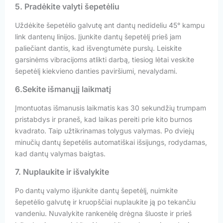
5. Pradėkite valyti šepetėliu
Uždėkite šepetėlio galvutę ant dantų nedideliu 45° kampu
link dantenų linijos. Įjunkite dantų šepetėlį prieš jam
paliečiant dantis, kad išvengtumėte purslų. Leiskite
garsinėms vibracijoms atlikti darbą, tiesiog lėtai veskite
šepetėlį kiekvieno danties paviršiumi, nevalydami.
6.Sekite išmanųjį laikmatį
Įmontuotas išmanusis laikmatis kas 30 sekundžių trumpam
pristabdys ir praneš, kad laikas pereiti prie kito burnos
kvadrato. Taip užtikrinamas tolygus valymas. Po dviejų
minučių dantų šepetėlis automatiškai išsijungs, rodydamas,
kad dantų valymas baigtas.
7. Nuplaukite ir išvalykite
Po dantų valymo išjunkite dantų šepetėlį, nuimkite
šepetėlio galvutę ir kruopščiai nuplaukite ją po tekančiu
vandeniu. Nuvalykite rankenėlę drėgna šluoste ir prieš