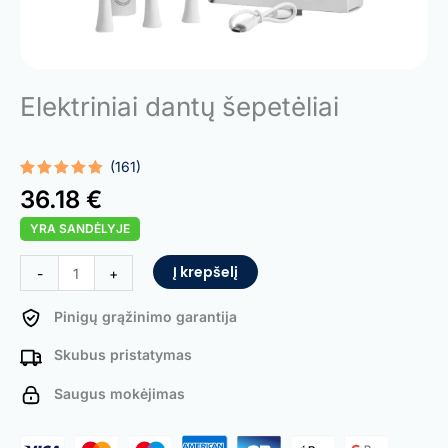
Elektriniai dantų šepetėliai
(161)
Įvertinimas:
161
36.18
€
5.00
iš 5
(viso
YRA SANDĖLYJE
įvertinimų:
)
produkto
Į krepšelį
-
+
kiekis:
Electric
Pinigų grąžinimo garantija
Toothbrush
Skubus pristatymas
Saugus mokėjimas