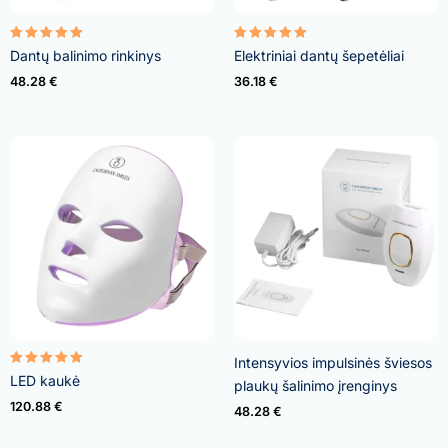
Įvertinimas:
Įvertinimas:
Dantų balinimo rinkinys
Elektriniai dantų šepetėliai
4.95
5.00
iš 5
iš 5
48.28
€
36.18
€
Intensyvios impulsinės šviesos
Įvertinimas:
LED kaukė
plaukų šalinimo įrenginys
5.00
iš 5
120.88
€
48.28
€