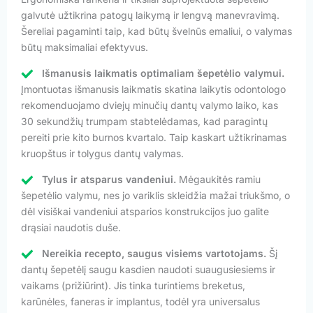
galvutė užtikrina patogų laikymą ir lengvą manevravimą.
Šereliai pagaminti taip, kad būtų švelnūs emaliui, o valymas
būtų maksimaliai efektyvus.
Išmanusis laikmatis optimaliam šepetėlio valymui.
Įmontuotas išmanusis laikmatis skatina laikytis odontologo
rekomenduojamo dviejų minučių dantų valymo laiko, kas
30 sekundžių trumpam stabtelėdamas, kad paragintų
pereiti prie kito burnos kvartalo. Taip kaskart užtikrinamas
kruopštus ir tolygus dantų valymas.
Tylus ir atsparus vandeniui.
Mėgaukitės ramiu
šepetėlio valymu, nes jo variklis skleidžia mažai triukšmo, o
dėl visiškai vandeniui atsparios konstrukcijos juo galite
drąsiai naudotis duše.
Nereikia recepto, saugus visiems vartotojams.
Šį
dantų šepetėlį saugu kasdien naudoti suaugusiesiems ir
vaikams (prižiūrint). Jis tinka turintiems breketus,
karūnėles, faneras ir implantus, todėl yra universalus