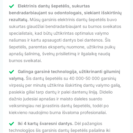
Elektrinis dantų šepetėlis, sukurtas
bendradarbiaujant su odontologais, siekiant išskirtinių
rezultatų.
Mūsų garsinis elektrinis dantų šepetėlis buvo
sukurtas glaudžiai bendradarbiaujant su burnos sveikatos
specialistais, kad būtų užtikrintas optimalus valymo
našumas ir kartu apsaugoti dantys bei dantenos. Šis
šepetėlis, paremtas ekspertų nuomone, užtikrina puikų
apnašų šalinimą, švelnų prisilietimą ir ilgalaikę naudą
burnos sveikatai.
Galinga garsinė technologija, užtikrinanti giluminį
valymą.
Šis dantų šepetėlis su 40 000-50 000 garsinių
virpesių per minutę užtikrina išskirtinę dantų valymo galią,
pasiekia giliai tarp dantų ir palei dantenų liniją. Didelio
dažnio judesiai apnašas ir maisto daleles suardo
veiksmingiau nei įprastinis dantų šepetėlis, todėl po
kiekvieno naudojimo burna išvaloma profesionaliai.
Iki 4 kartų švaresni dantys.
Dėl pažangios
technologijos šis garsinis dantų šepetėlis pašalina iki