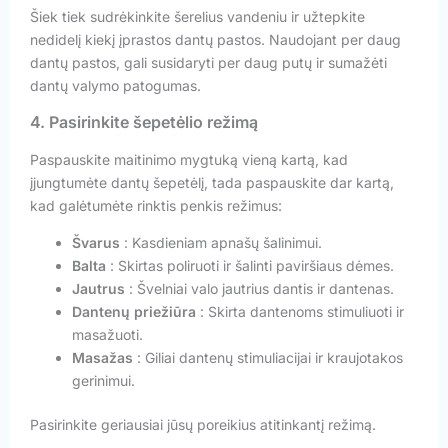
Šiek tiek sudrėkinkite šerelius vandeniu ir užtepkite
nedidelį kiekį įprastos dantų pastos. Naudojant per daug
dantų pastos, gali susidaryti per daug putų ir sumažėti
dantų valymo patogumas.
4. Pasirinkite šepetėlio režimą
Paspauskite maitinimo mygtuką vieną kartą, kad
įjungtumėte dantų šepetėlį, tada paspauskite dar kartą,
kad galėtumėte rinktis penkis režimus:
Švarus
: Kasdieniam apnašų šalinimui.
Balta
: Skirtas poliruoti ir šalinti paviršiaus dėmes.
Jautrus
: Švelniai valo jautrius dantis ir dantenas.
Dantenų priežiūra
: Skirta dantenoms stimuliuoti ir
masažuoti.
Masažas
: Giliai dantenų stimuliacijai ir kraujotakos
gerinimui.
Pasirinkite geriausiai jūsų poreikius atitinkantį režimą.