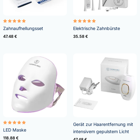
Bewertet
Bewertet
Zahnaufhellungsset
Elektrische Zahnbürste
mit
mit
4.95
5.00
47.48
€
35.58
€
von 5
von 5
Gerät zur Haarentfernung mit
Bewertet
LED Maske
intensivem gepulstem Licht
mit
5.00
118.88
€
47.48
€
von 5