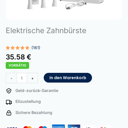
Elektrische Zahnbürste
(161)
Bewertet
161
35.58
€
mit
5.00
von 5,
VORRÄTIG
basierend
auf
Kundenbewertungen
Electric
In den Warenkorb
-
+
Toothbrush
Menge
Geld-zurück-Garantie
Eilzustellung
Sichere Bezahlung