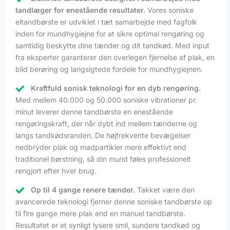
tandlæger for enestående resultater.
Vores soniske
eltandbørste er udviklet i tæt samarbejde med fagfolk
inden for mundhygiejne for at sikre optimal rengøring og
samtidig beskytte dine tænder og dit tandkød. Med input
fra eksperter garanterer den overlegen fjernelse af plak, en
blid berøring og langsigtede fordele for mundhygiejnen.
Kraftfuld sonisk teknologi for en dyb rengøring.
Med mellem 40.000 og 50.000 soniske vibrationer pr.
minut leverer denne tandbørste en enestående
rengøringskraft, der når dybt ind mellem tænderne og
langs tandkødsranden. De højfrekvente bevægelser
nedbryder plak og madpartikler mere effektivt end
traditionel børstning, så din mund føles professionelt
rengjort efter hver brug.
Op til 4 gange renere tænder.
Takket være den
avancerede teknologi fjerner denne soniske tandbørste op
til fire gange mere plak end en manuel tandbørste.
Resultatet er et synligt lysere smil, sundere tandkød og