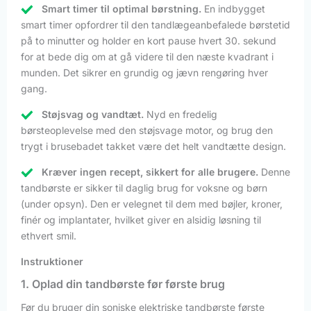
Smart timer til optimal børstning.
En indbygget
smart timer opfordrer til den tandlægeanbefalede børstetid
på to minutter og holder en kort pause hvert 30. sekund
for at bede dig om at gå videre til den næste kvadrant i
munden. Det sikrer en grundig og jævn rengøring hver
gang.
Støjsvag og vandtæt.
Nyd en fredelig
børsteoplevelse med den støjsvage motor, og brug den
trygt i brusebadet takket være det helt vandtætte design.
Kræver ingen recept, sikkert for alle brugere.
Denne
tandbørste er sikker til daglig brug for voksne og børn
(under opsyn). Den er velegnet til dem med bøjler, kroner,
finér og implantater, hvilket giver en alsidig løsning til
ethvert smil.
Instruktioner
1. Oplad din tandbørste før første brug
Før du bruger din soniske elektriske tandbørste første