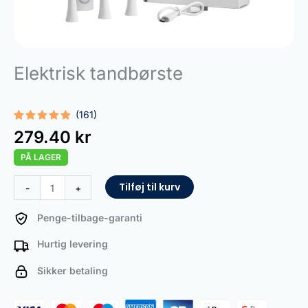
Elektrisk tandbørste
(161)
Bedømt
161
279.40
kr
som
5.00
ud af 5
PÅ LAGER
baseret
på
kundebedømmelser
Electric
Tilføj til kurv
-
+
Toothbrush
antal
Penge-tilbage-garanti
Hurtig levering
Sikker betaling