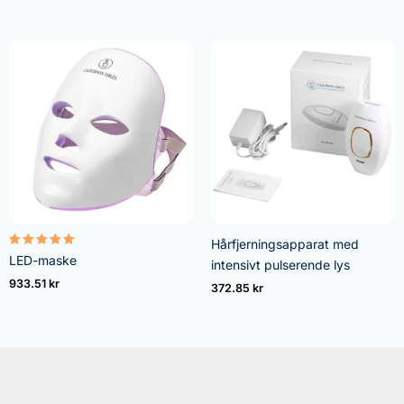
Hårfjerningsapparat med
Vurderet
LED-maske
intensivt pulserende lys
5.00
ud af 5
933.51
kr
372.85
kr