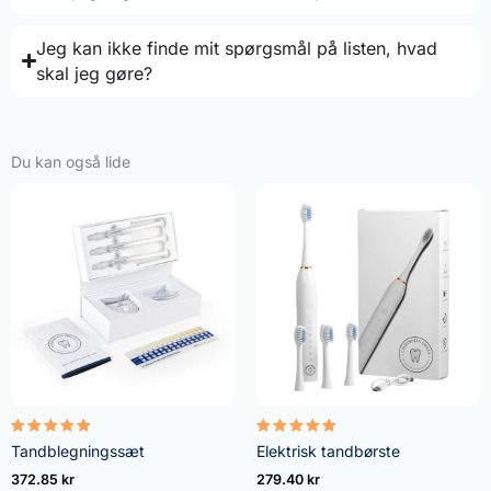
Jeg kan ikke finde mit spørgsmål på listen, hvad
skal jeg gøre?
Du kan også lide
Vurderet
Vurderet
Tandblegningssæt
Elektrisk tandbørste
4.95
5.00
ud af 5
ud af 5
372.85
kr
279.40
kr