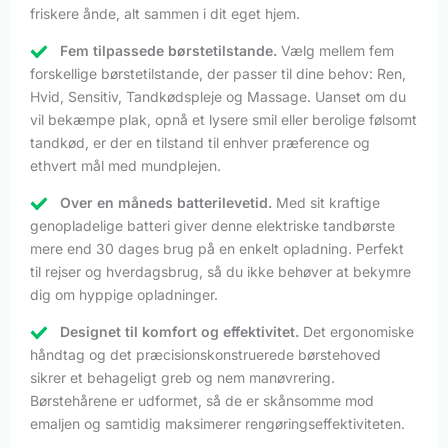
friskere ånde, alt sammen i dit eget hjem.
Fem tilpassede børstetilstande.
Vælg mellem fem
forskellige børstetilstande, der passer til dine behov: Ren,
Hvid, Sensitiv, Tandkødspleje og Massage. Uanset om du
vil bekæmpe plak, opnå et lysere smil eller berolige følsomt
tandkød, er der en tilstand til enhver præference og
ethvert mål med mundplejen.
Over en måneds batterilevetid.
Med sit kraftige
genopladelige batteri giver denne elektriske tandbørste
mere end 30 dages brug på en enkelt opladning. Perfekt
til rejser og hverdagsbrug, så du ikke behøver at bekymre
dig om hyppige opladninger.
Designet til komfort og effektivitet.
Det ergonomiske
håndtag og det præcisionskonstruerede børstehoved
sikrer et behageligt greb og nem manøvrering.
Børstehårene er udformet, så de er skånsomme mod
emaljen og samtidig maksimerer rengøringseffektiviteten.