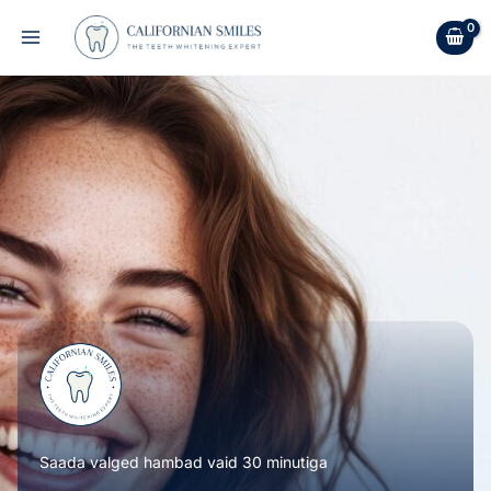
Skip
to
content
Saada valged hambad vaid 30 minutiga