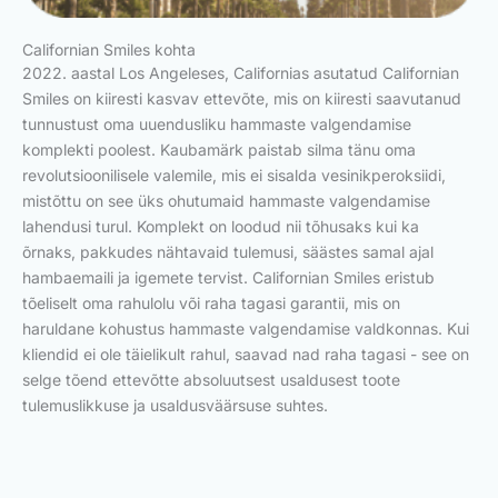
Californian Smiles kohta
2022. aastal Los Angeleses, Californias asutatud Californian
Smiles on kiiresti kasvav ettevõte, mis on kiiresti saavutanud
tunnustust oma uuendusliku hammaste valgendamise
komplekti poolest. Kaubamärk paistab silma tänu oma
revolutsioonilisele valemile, mis ei sisalda vesinikperoksiidi,
mistõttu on see üks ohutumaid hammaste valgendamise
lahendusi turul. Komplekt on loodud nii tõhusaks kui ka
õrnaks, pakkudes nähtavaid tulemusi, säästes samal ajal
hambaemaili ja igemete tervist. Californian Smiles eristub
tõeliselt oma rahulolu või raha tagasi garantii, mis on
haruldane kohustus hammaste valgendamise valdkonnas. Kui
kliendid ei ole täielikult rahul, saavad nad raha tagasi - see on
selge tõend ettevõtte absoluutsest usaldusest toote
tulemuslikkuse ja usaldusväärsuse suhtes.