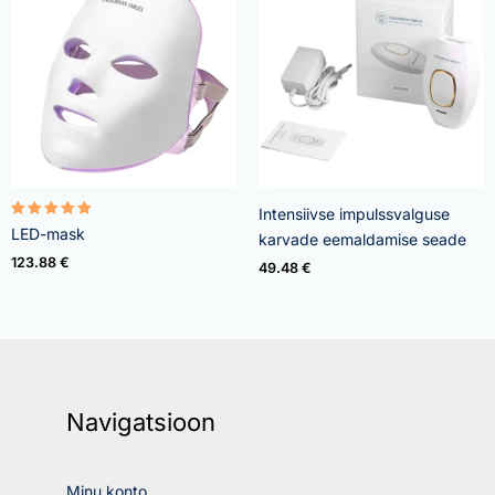
Intensiivse impulssvalguse
Rated
LED-mask
karvade eemaldamise seade
5.00
out of 5
123.88
€
49.48
€
Navigatsioon
Minu konto