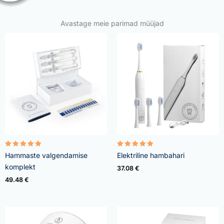
Avastage meie parimad müüjad
Rated
Rated
Hammaste valgendamise
Elektriline hambahari
4.95
5.00
out of 5
out of 5
komplekt
37.08
€
49.48
€