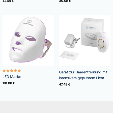
47.48
€
35.58
€
von 5
von 5
Gerät zur Haarentfernung mit
Bewertet
LED Maske
intensivem gepulstem Licht
mit
5.00
118.88
€
47.48
€
von 5