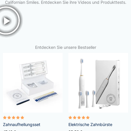
Californian Smiles. Entdecken Sie ihre Videos und Produkttests.
Entdecken Sie unsere Bestseller
Bewertet
Bewertet
Zahnaufhellungsset
Elektrische Zahnbürste
mit
mit
4.95
5.00