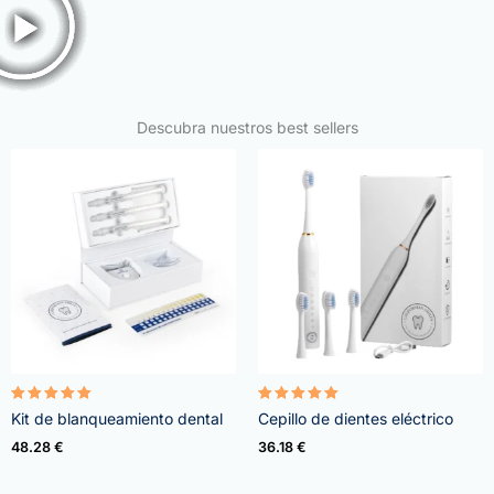
Descubra nuestros best sellers
Valorado
Valorado
Kit de blanqueamiento dental
Cepillo de dientes eléctrico
con
con
4.95
5.00
48.28
€
36.18
€
de 5
de 5