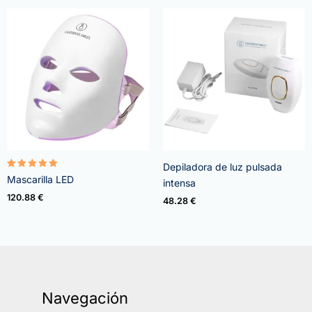
Depiladora de luz pulsada
Valorado
Mascarilla LED
intensa
con
5.00
120.88
€
48.28
€
de 5
Navegación