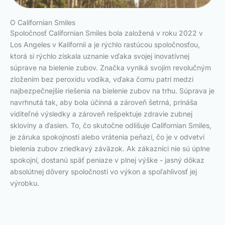
O Californian Smiles
Spoločnosť Californian Smiles bola založená v roku 2022 v
Los Angeles v Kalifornii a je rýchlo rastúcou spoločnosťou,
ktorá si rýchlo získala uznanie vďaka svojej inovatívnej
súprave na bielenie zubov. Značka vyniká svojím revolučným
zložením bez peroxidu vodíka, vďaka čomu patrí medzi
najbezpečnejšie riešenia na bielenie zubov na trhu. Súprava je
navrhnutá tak, aby bola účinná a zároveň šetrná, prináša
viditeľné výsledky a zároveň rešpektuje zdravie zubnej
skloviny a ďasien. To, čo skutočne odlišuje Californian Smiles,
je záruka spokojnosti alebo vrátenia peňazí, čo je v odvetví
bielenia zubov zriedkavý záväzok. Ak zákazníci nie sú úplne
spokojní, dostanú späť peniaze v plnej výške - jasný dôkaz
absolútnej dôvery spoločnosti vo výkon a spoľahlivosť jej
výrobku.