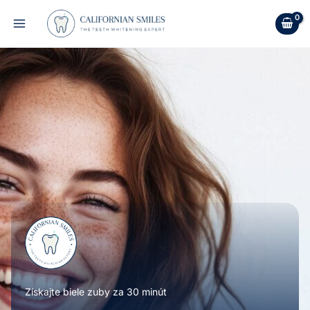
Preskočiť
na
obsah
Získajte biele zuby za 30 minút