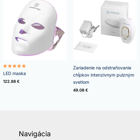
Zariadenie na odstraňovanie
Hodnoteni
LED maska
chĺpkov intenzívnym pulzným
e
5.00
122.88
€
svetlom
z 5
49.08
€
Navigácia