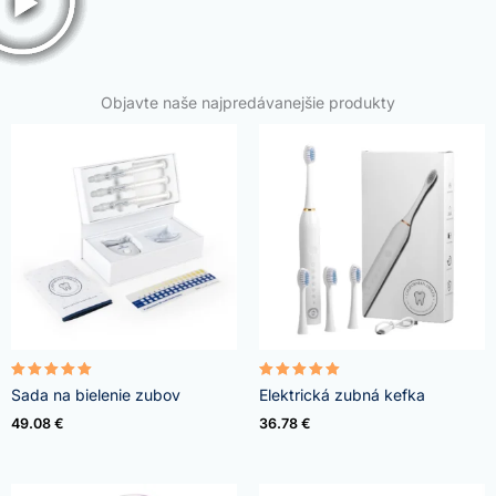
Objavte naše najpredávanejšie produkty
Hodnoteni
Hodnoteni
Sada na bielenie zubov
Elektrická zubná kefka
e
e
4.95
5.00
49.08
€
36.78
€
z 5
z 5