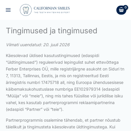
Skip
to
content
Tingimused ja tingimused
Viimati uuendatud: 20. juuli 2026
Käesolevad üldised kasutustingimused (edaspidi
“üldtingimused”) reguleerivad lepingulist suhet ettevõttega
Ferber Enterprises OÜ, mille registrijärgne asukoht on Siduri tn
7, 11313, Tallinnas, Eestis, ja mis on registreeritud Eesti
äriregistris numbri 17475718 all, ning Euroopa ühendusesisese
käibemaksukohustuslase numbriga EE102979314 (edaspidi
“Müüja” või “meie”), ning mis tahes füüsilise või juriidilise isiku
vahel, kes kasutab partnerprogrammi reklaamipartnerina
(edaspidi “Partner” või “teie”).
Partnerprogrammis osalemine tähendab, et partner nõustub
täielikult ja tingimusteta käesolevate üldtingimustega. Kui