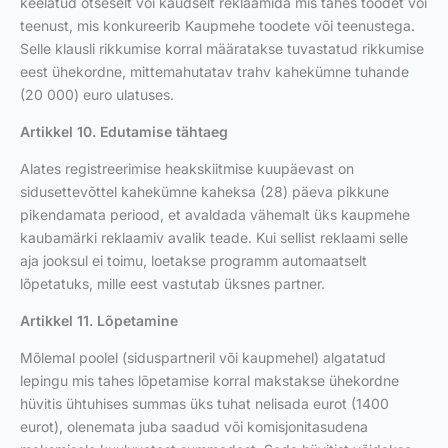
keelatud otseselt või kaudselt reklaamida mis tahes toodet või
teenust, mis konkureerib Kaupmehe toodete või teenustega.
Selle klausli rikkumise korral määratakse tuvastatud rikkumise
eest ühekordne, mittemahutatav trahv kahekümne tuhande
(20 000) euro ulatuses.
Artikkel 10. Edutamise tähtaeg
Alates registreerimise heakskiitmise kuupäevast on
sidusettevõttel kahekümne kaheksa (28) päeva pikkune
pikendamata periood, et avaldada vähemalt üks kaupmehe
kaubamärki reklaamiv avalik teade. Kui sellist reklaami selle
aja jooksul ei toimu, loetakse programm automaatselt
lõpetatuks, mille eest vastutab üksnes partner.
Artikkel 11. Lõpetamine
Mõlemal poolel (siduspartneril või kaupmehel) algatatud
lepingu mis tahes lõpetamise korral makstakse ühekordne
hüvitis ühtuhises summas üks tuhat nelisada eurot (1400
eurot), olenemata juba saadud või komisjonitasudena