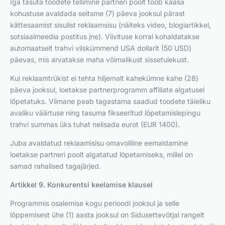
Iga tasuta toodete tellimine partneri poolt toob kaasa
kohustuse avaldada seitsme (7) päeva jooksul pärast
kättesaamist sisulist reklaamsisu (näiteks video, blogiartikkel,
sotsiaalmeedia postitus jne). Viivituse korral kohaldatakse
automaatselt trahvi viiskümmend USA dollarit (50 USD)
päevas, mis arvatakse maha võimalikust sissetulekust.
Kui reklaamtrükist ei tehta hiljemalt kahekümne kahe (28)
päeva jooksul, loetakse partnerprogramm affiliate algatusel
lõpetatuks. Viimane peab tagastama saadud toodete täieliku
avaliku väärtuse ning tasuma fikseeritud lõpetamislepingu
trahvi summas üks tuhat nelisada eurot (EUR 1400).
Juba avaldatud reklaamisisu omavoliline eemaldamine
loetakse partneri poolt algatatud lõpetamiseks, millel on
samad rahalised tagajärjed.
Artikkel 9. Konkurentsi keelamise klausel
Programmis osalemise kogu perioodi jooksul ja selle
lõppemisest ühe (1) aasta jooksul on Sidusettevõtjal rangelt