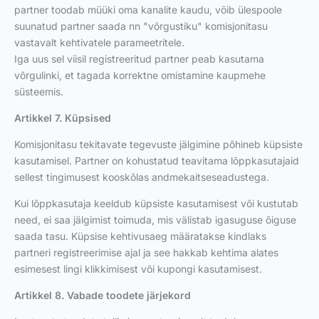
partner toodab müüki oma kanalite kaudu, võib ülespoole
suunatud partner saada nn "võrgustiku" komisjonitasu
vastavalt kehtivatele parameetritele.
Iga uus sel viisil registreeritud partner peab kasutama
võrgulinki, et tagada korrektne omistamine kaupmehe
süsteemis.
Artikkel 7. Küpsised
Komisjonitasu tekitavate tegevuste jälgimine põhineb küpsiste
kasutamisel. Partner on kohustatud teavitama lõppkasutajaid
sellest tingimusest kooskõlas andmekaitseseadustega.
Kui lõppkasutaja keeldub küpsiste kasutamisest või kustutab
need, ei saa jälgimist toimuda, mis välistab igasuguse õiguse
saada tasu. Küpsise kehtivusaeg määratakse kindlaks
partneri registreerimise ajal ja see hakkab kehtima alates
esimesest lingi klikkimisest või kupongi kasutamisest.
Artikkel 8. Vabade toodete järjekord