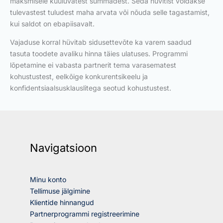
maksmisele kuuluvatest summadest. Seda hüvitist võidakse
tulevastest tuludest maha arvata või nõuda selle tagastamist,
kui saldot on ebapiisavalt.
Vajaduse korral hüvitab sidusettevõte ka varem saadud
tasuta toodete avaliku hinna täies ulatuses. Programmi
lõpetamine ei vabasta partnerit tema varasematest
kohustustest, eelkõige konkurentsikeelu ja
konfidentsiaalsusklauslitega seotud kohustustest.
Navigatsioon
Minu konto
Tellimuse jälgimine
Klientide hinnangud
Partnerprogrammi registreerimine