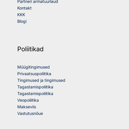
Partneri armatuurlaud
Kontakt
KKK
Blogi
Poliitikad
Müügitingimused
Privaatsuspoliitika
Tingimused ja tingimused
Tagastamispoliitika
Tagastamispoliitika
Veopoliitika
Makseviis
Vastutusnõue