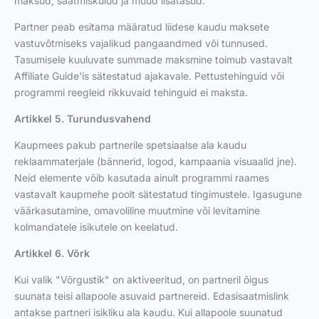
maksud, saatmiskulud ja muud lisatasud.
Partner peab esitama määratud liidese kaudu maksete
vastuvõtmiseks vajalikud pangaandmed või tunnused.
Tasumisele kuuluvate summade maksmine toimub vastavalt
Affiliate Guide'is sätestatud ajakavale. Pettustehinguid või
programmi reegleid rikkuvaid tehinguid ei maksta.
Artikkel 5. Turundusvahend
Kaupmees pakub partnerile spetsiaalse ala kaudu
reklaammaterjale (bännerid, logod, kampaania visuaalid jne).
Neid elemente võib kasutada ainult programmi raames
vastavalt kaupmehe poolt sätestatud tingimustele. Igasugune
väärkasutamine, omavoliline muutmine või levitamine
kolmandatele isikutele on keelatud.
Artikkel 6. Võrk
Kui valik "Võrgustik" on aktiveeritud, on partneril õigus
suunata teisi allapoole asuvaid partnereid. Edasisaatmislink
antakse partneri isikliku ala kaudu. Kui allapoole suunatud