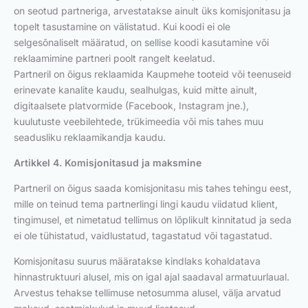
on seotud partneriga, arvestatakse ainult üks komisjonitasu ja
topelt tasustamine on välistatud. Kui koodi ei ole
selgesõnaliselt määratud, on sellise koodi kasutamine või
reklaamimine partneri poolt rangelt keelatud.
Partneril on õigus reklaamida Kaupmehe tooteid või teenuseid
erinevate kanalite kaudu, sealhulgas, kuid mitte ainult,
digitaalsete platvormide (Facebook, Instagram jne.),
kuulutuste veebilehtede, trükimeedia või mis tahes muu
seadusliku reklaamikandja kaudu.
Artikkel 4. Komisjonitasud ja maksmine
Partneril on õigus saada komisjonitasu mis tahes tehingu eest,
mille on teinud tema partnerlingi lingi kaudu viidatud klient,
tingimusel, et nimetatud tellimus on lõplikult kinnitatud ja seda
ei ole tühistatud, vaidlustatud, tagastatud või tagastatud.
Komisjonitasu suurus määratakse kindlaks kohaldatava
hinnastruktuuri alusel, mis on igal ajal saadaval armatuurlaual.
Arvestus tehakse tellimuse netosumma alusel, välja arvatud