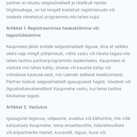
partner ei nõustu selgesõnaliselt ja täielikult nende
tingimustega, on tal rangelt keelatud registreeruda või
osaleda nimetatud programmis mis tahes kujul.
Artikkel 1. Registreerimise heakskiitmine või
tagasilükkamine
Kaupmees jätab endale selgesõnaliselt õiguse, ilma et selleks
oleks vaja mingit põhjendust, võtta vastu või lükata tagasi mis
tahes taotlus partnerprogrammis osalemiseks. Kaupmees ei
vastuta mis tahes kahju, otsese või kaudse kahju või
võimaluse kaotuse eest, mis tuleneb sellisest keeldumisest.
Partner loobub selgesõnaliselt igasugusest hagist, nõudest või
õiguskaitsevahenditest Kaupmehe vastu, kui tema taotlus
lükatakse tagasi.
Artikkel 2. Vastutus
Igasugune tegevus, väljaanne, avaldus või käitumine, mis võib
kahjustada Kaupmehe, tema emaettevõtte, tütarettevõtete
või äripartnerite mainet, kuvandit, õigusi, huve või