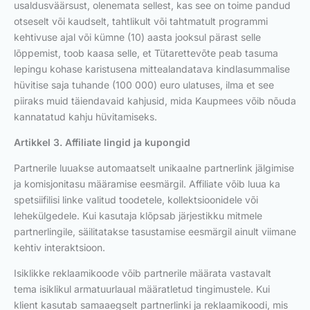
usaldusväärsust, olenemata sellest, kas see on toime pandud
otseselt või kaudselt, tahtlikult või tahtmatult programmi
kehtivuse ajal või kümne (10) aasta jooksul pärast selle
lõppemist, toob kaasa selle, et Tütarettevõte peab tasuma
lepingu kohase karistusena mittealandatava kindlasummalise
hüvitise saja tuhande (100 000) euro ulatuses, ilma et see
piiraks muid täiendavaid kahjusid, mida Kaupmees võib nõuda
kannatatud kahju hüvitamiseks.
Artikkel 3. Affiliate lingid ja kupongid
Partnerile luuakse automaatselt unikaalne partnerlink jälgimise
ja komisjonitasu määramise eesmärgil. Affiliate võib luua ka
spetsiifilisi linke valitud toodetele, kollektsioonidele või
lehekülgedele. Kui kasutaja klõpsab järjestikku mitmele
partnerlingile, säilitatakse tasustamise eesmärgil ainult viimane
kehtiv interaktsioon.
Isiklikke reklaamikoode võib partnerile määrata vastavalt
tema isiklikul armatuurlaual määratletud tingimustele. Kui
klient kasutab samaaegselt partnerlinki ja reklaamikoodi, mis