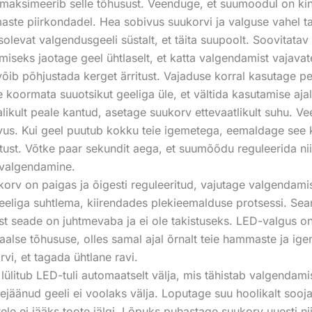
maksimeerib selle tõhusust. Veenduge, et suumoodul on kindl
maste piirkondadel. Hea sobivus suukorvi ja valguse vahel 
levat valgendusgeeli süstalt, et täita suupoolt. Soovitata
seks jaotage geel ühtlaselt, et katta valgendamist vajavate
võib põhjustada kerget ärritust. Vajaduse korral kasutage pee
e koormata suuotsikut geeliga üle, et vältida kasutamise ajal
alikult peale kantud, asetage suukorv ettevaatlikult suhu. V
tvus. Kui geel puutub kokku teie igemetega, eemaldage see k
ritust. Võtke paar sekundit aega, et suumõõdu reguleerida n
 valgendamine.
korv on paigas ja õigesti reguleeritud, vajutage valgendam
liga suhtlema, kiirendades plekieemalduse protsessi. Seans
st seade on juhtmevaba ja ei ole takistuseks. LED-valgus on 
e tõhususe, olles samal ajal õrnalt teie hammaste ja igemet
vi, et tagada ühtlane ravi.
lülitub LED-tuli automaatselt välja, mis tähistab valgenda
t ülejäänud geeli ei voolaks välja. Loputage suu hoolikalt soo
le ei jääks toote jälgi. Lõpuks puhastage suukorv uuesti nii