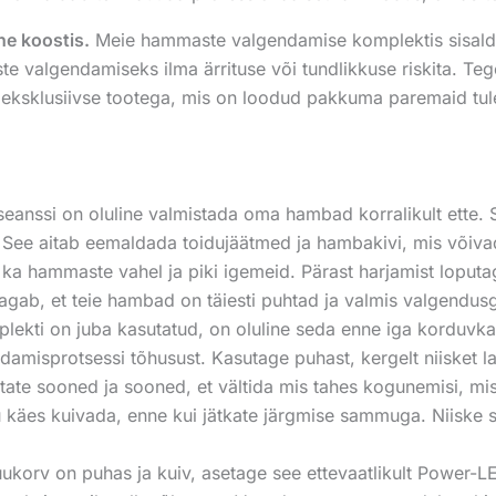
ne koostis.
Meie hammaste valgendamise komplektis sisalduv
 valgendamiseks ilma ärrituse või tundlikkuse riskita. Tege
 eksklusiivse tootega, mis on loodud pakkuma paremaid tulem
eanssi on oluline valmistada oma hambad korralikult ette. 
ee aitab eemaldada toidujäätmed ja hambakivi, mis võivad v
id ka hammaste vahel ja piki igemeid. Pärast harjamist loput
gab, et teie hambad on täiesti puhtad ja valmis valgendus
lekti on juba kasutatud, on oluline seda enne iga korduvka
ndamisprotsessi tõhusust. Kasutage puhast, kergelt niisket 
astate sooned ja sooned, et vältida mis tahes kogunemisi, 
hu käes kuivada, enne kui jätkate järgmise sammuga. Niiske 
uukorv on puhas ja kuiv, asetage see ettevaatlikult Power-L