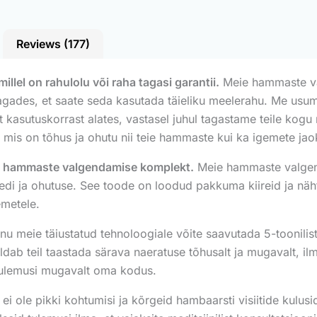
Reviews (177)
el on rahulolu või raha tagasi garantii.
Meie hammaste va
 tagades, et saate seda kasutada täieliku meelerahu. Me usume
 kasutuskorrast alates, vastasel juhul tagastame teile kogu
 mis on tõhus ja ohutu nii teie hammaste kui ka igemete jao
ud hammaste valgendamise komplekt.
Meie hammaste valgend
eedi ja ohutuse. See toode on loodud pakkuma kiireid ja näh
emetele.
u meie täiustatud tehnoloogiale võite saavutada 5-toonilis
dab teil taastada särava naeratuse tõhusalt ja mugavalt, i
tulemusi mugavalt oma kodus.
i ole pikki kohtumisi ja kõrgeid hambaarsti visiitide kul