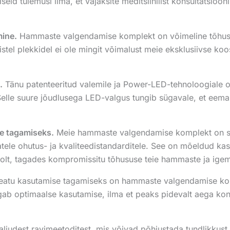
eid tulemusi ilma, et vajaksite meditsiinilist konsultatsiooni
mine.
Hammaste valgendamise komplekt on võimeline tõhusal
stel plekkidel ei ole mingit võimalust meie eksklusiivse koo
.
Tänu patenteeritud valemile ja Power-LED-tehnoloogiale
Selle suure jõudlusega LED-valgus tungib sügavale, et eemal
e tagamiseks.
Meie hammaste valgendamise komplekt on ser
ele ohutus- ja kvaliteedistandarditele. See on mõeldud kasu
 poolt, tagades kompromissitu tõhususe teie hammaste ja ige
atu kasutamise tagamiseks on hammaste valgendamise komp
agab optimaalse kasutamise, ilma et peaks pidevalt aega kon
aljudest ravimeetoditest, mis võivad põhjustada tundlikku