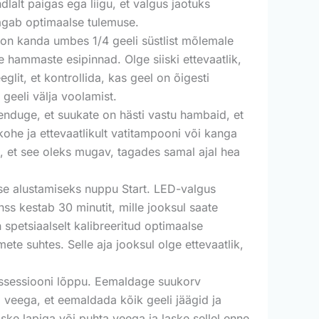
alt paigas ega liigu, et valgus jaotuks
tagab optimaalse tulemuse.
v on kanda umbes 1/4 geeli süstlist mõlemale
 hammaste esipinnad. Olge siiski ettevaatlik,
glit, et kontrollida, kas geel on õigesti
 geeli välja voolamist.
eenduge, et suukate on hästi vastu hambaid, et
ohe ja ettevaatlikult vatitampooni või kanga
ii, et see oleks mugav, tagades samal ajal hea
ise alustamiseks nuppu Start. LED-valgus
s kestab 30 minutit, mille jooksul saate
spetsiaalselt kalibreeritud optimaalse
e suhtes. Selle aja jooksul olge ettevaatlik,
missessiooni lõppu. Eemaldage suukorv
ja veega, et eemaldada kõik geeli jäägid ja
ske lapiga või puhta veega ja laske sellel enne