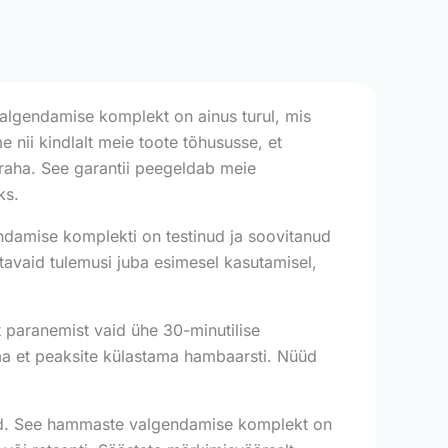
lgendamise komplekt on ainus turul, mis
 nii kindlalt meie toote tõhususse, et
 raha. See garantii peegeldab meie
ks.
amise komplekti on testinud ja soovitanud
tavaid tulemusi juba esimesel kasutamisel,
t paranemist vaid ühe 30-minutilise
lma et peaksite külastama hambaarsti. Nüüd
usid. See hammaste valgendamise komplekt on