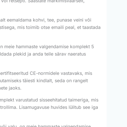
 või retsepti. Säästate märkimisväärselt,
t eemaldama kohvi, tee, punase veini või
stisega, mis toimib otse emaili peal, et taastada
 on meie hammaste valgendamise komplekt 5
dada plekid ja anda teile särav naeratus
tifitseeritud CE-normidele vastavaks, mis
tamiseks täiesti kindlalt, seda on rangelt
mete jaoks.
lekt varustatud sisseehitatud taimeriga, mis
trollima. Lisamugavuse huvides lülitub see iga
st või valu, on meie hammaste valgendamise