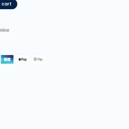
 cart
mine