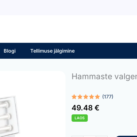
Blogi
Tellimuse jälgimine
Hammaste valge
(177)
Rated
177
4.95
49.48
€
out of 5
based on
LAOS
customer
ratings
Teeth