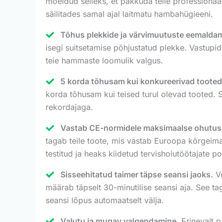
mõeldud selleks, et pakkuda teile professionaals
säilitades samal ajal laitmatu hambahügieeni.
Tõhus plekkide ja värvimuutuste eemalda
isegi suitsetamise põhjustatud plekke. Vastupidi
teie hammaste loomulik valgus.
5 korda tõhusam kui konkureerivad tooted
korda tõhusam kui teised turul olevad tooted. 
rekordajaga.
Vastab CE-normidele maksimaalse ohutus
tagab teile toote, mis vastab Euroopa kõrgeimat
testitud ja heaks kiidetud tervishoiutöötajate
Sisseehitatud taimer täpse seansi jaoks.
Ve
määrab täpselt 30-minutilise seansi aja. See t
seansi lõpus automaatselt välja.
Valutu ja mugav valgendamine.
Erinevalt p