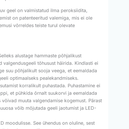
 geel on valmistatud ilma peroksiidita,
mist on patenteeritud valemiga, mis ei ole
usi võrreldes teiste turul olevate
Selleks alustage hammaste põhjalikust
algendusgeeli tõhusust häirida. Kindlasti ei
age suu põhjalikult sooja veega, et eemaldada
geeli optimaalseks pealekandmiseks.
sutamist korralikult puhastada. Puhastamine ei
lappi, et pühkida õrnalt suukorvi ja eemaldada
mis võivad muuta valgendamise kogemust. Pärast
suuosa võib mõjutada geeli jaotumist ja LED-
ED moodulisse. See ühendus on oluline, sest