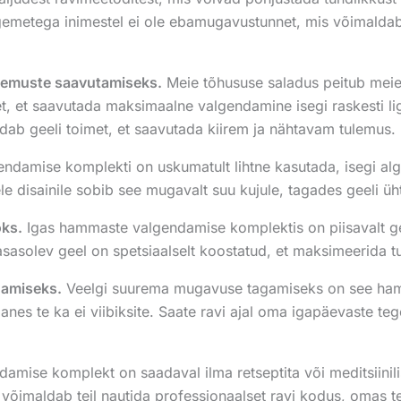
igemetega inimestel ei ole ebamugavustunnet, mis võimaldab
lemuste saavutamiseks.
Meie tõhususe saladus peitub mei
, et saavutada maksimaalne valgendamine isegi raskesti li
ndab geeli toimet, et saavutada kiirem ja nähtavam tulemus.
amise komplekti on uskumatult lihtne kasutada, isegi alga
ele disainile sobib see mugavalt suu kujule, tagades geeli ü
oks.
Igas hammaste valgendamise komplektis on piisavalt gee
sasolev geel on spetsiaalselt koostatud, et maksimeerida tu
gamiseks.
Veelgi suurema mugavuse tagamiseks on see ha
anes te ka ei viibiksite. Saate ravi ajal oma igapäevaste teg
ise komplekt on saadaval ilma retseptita või meditsiinilis
s võimaldab teil nautida professionaalset ravi kodus, omas 