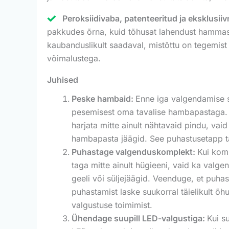
Peroksiidivaba, patenteeritud ja eksklusiiv
pakkudes õrna, kuid tõhusat lahendust hammaste
kaubanduslikult saadaval, mistõttu on tegemist
võimalustega.
Juhised
Peske hambaid:
Enne iga valgendamise s
pesemisest oma tavalise hambapastaga. S
harjata mitte ainult nähtavaid pindu, va
hambapasta jäägid. See puhastusetapp ta
Puhastage valgenduskomplekt:
Kui komp
taga mitte ainult hügieeni, vaid ka valge
geeli või süljejäägid. Veenduge, et puh
puhastamist laske suukorral täielikult õ
valgustuse toimimist.
Ühendage suupill LED-valgustiga:
Kui s