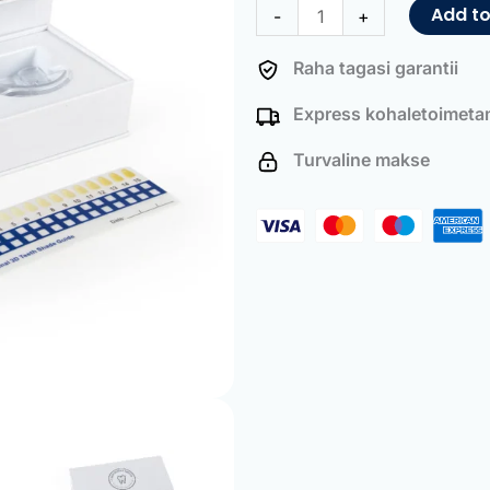
Whitening
Add to
-
+
Kit
quantity
Raha tagasi garantii
Express kohaletoimeta
Turvaline makse