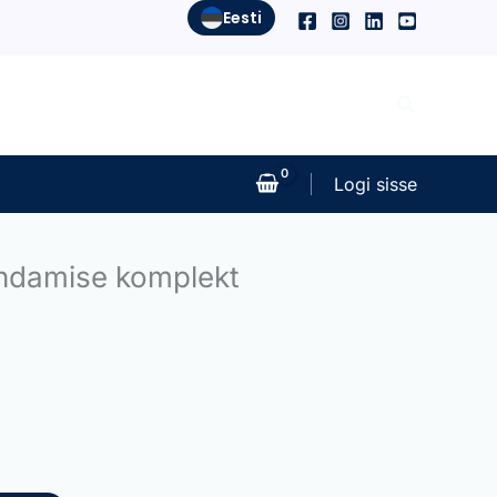
Eesti
Search
Logi sisse
ndamise komplekt