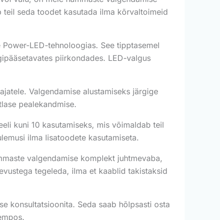
 teil seda toodet kasutada ilma kõrvaltoimeid
e Power-LED-tehnoloogias. See tipptasemel
gipääsetavates piirkondades. LED-valgus
jatele. Valgendamise alustamiseks järgige
htlase pealekandmise.
li kuni 10 kasutamiseks, mis võimaldab teil
lemusi ilma lisatoodete kasutamiseta.
mmaste valgendamise komplekt juhtmevaba,
evustega tegeleda, ilma et kaablid takistaksid
e konsultatsioonita. Seda saab hõlpsasti osta
tempos.