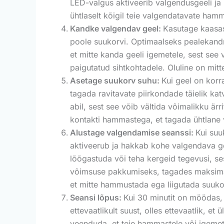
LED-valgus aktiveerib valgendusgeeli ja 
ühtlaselt kõigil teie valgendatavate ham
Kandke valgendav geel:
Kasutage kaasaso
poole suukorvi. Optimaalseks pealekandmi
et mitte kanda geeli igemetele, sest see 
paigutatud sihtkohtadele. Oluline on mitt
Asetage suukorv suhu:
Kui geel on korr
tagada ravitavate piirkondade täielik ka
abil, sest see võib vältida võimalikku är
kontakti hammastega, et tagada ühtlane
Alustage valgendamise seanssi:
Kui suu
aktiveerub ja hakkab kohe valgendava gee
lõõgastuda või teha kergeid tegevusi, se
võimsuse pakkumiseks, tagades maksimaals
et mitte hammustada ega liigutada suukor
Seansi lõpus:
Kui 30 minutit on möödas, 
ettevaatlikult suust, olles ettevaatlik, e
veenduda, et teie hammastele või igemete