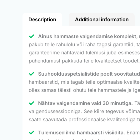
Description
Additional information
Ainus hammaste valgendamise komplekt, mill
pakub teile rahulolu või raha tagasi garantiid,
garanteerime nähtavaid tulemusi juba esimesest
pühendumust pakkuda teile kvaliteetset toodet,
Suuhooldusspetsialistide poolt soovitat
hambaarstid, mis tagab teile optimaalse kvalit
olles samas täiesti ohutu teie hammastele ja ig
Nähtav valgendamine vaid 30 minutiga.
Tän
valgendussessiooniga. See kiire tegevus võimal
saate saavutada professionaalse kvaliteediga 
Tulemused ilma hambaarsti visiidita.
Enam e