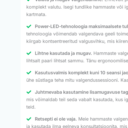
komplekt valutu. Isegi tundlike hammaste või 
kartmata.
Power-LED-tehnoloogia maksimaalsete tu
tehnoloogia võimendab valgendava geeli toimet
kiirgab kontsentreeritud valgusvihku, mis kiire
Lihtne kasutada ja mugav.
Hammaste valgend
lihtsalt paari lihtsat sammu. Tänu ergonoomilis
Kasutusvalmis komplekt kuni 10 seansi ja
ühe süstlaga teha mitu valgendussessiooni. Kaa
Juhtmevaba kasutamine lisamugavuse ta
mis võimaldab teil seda vabalt kasutada, kus ig
teid.
Retsepti ei ole vaja.
Meie hammaste valgendam
ja kasutada ilma eelneva konsultatsioonita, mi