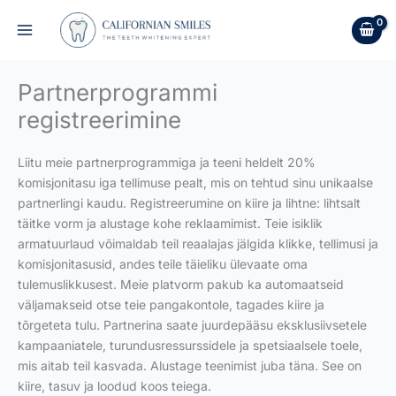
Skip
to
content
Partnerprogrammi
registreerimine
Liitu meie partnerprogrammiga ja teeni heldelt 20%
komisjonitasu iga tellimuse pealt, mis on tehtud sinu unikaalse
partnerlingi kaudu. Registreerumine on kiire ja lihtne: lihtsalt
täitke vorm ja alustage kohe reklaamimist. Teie isiklik
armatuurlaud võimaldab teil reaalajas jälgida klikke, tellimusi ja
komisjonitasusid, andes teile täieliku ülevaate oma
tulemuslikkusest. Meie platvorm pakub ka automaatseid
väljamakseid otse teie pangakontole, tagades kiire ja
tõrgeteta tulu. Partnerina saate juurdepääsu eksklusiivsetele
kampaaniatele, turundusressurssidele ja spetsiaalsele toele,
mis aitab teil kasvada. Alustage teenimist juba täna. See on
kiire, tasuv ja loodud koos teiega.