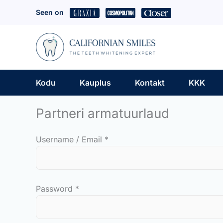
Skip
Seen on
to
content
Kodu
Kauplus
Kontakt
KKK
Partneri armatuurlaud
Username / Email *
Password *