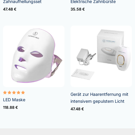
Zahnaufhellungsset
Elektrische Zahnbürste
mit
mit
4.95
5.00
47.48
€
35.58
€
von 5
von 5
Gerät zur Haarentfernung mit
Bewertet
LED Maske
intensivem gepulstem Licht
mit
5.00
118.88
€
47.48
€
von 5