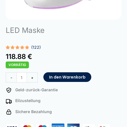
LED Maske
(122)
Bewertet
122
118.88
€
mit
5.00
von 5,
VORRÄTIG
basierend
auf
Kundenbewertungen
LED
In den Warenkorb
-
+
Mask
Menge
Geld-zurück-Garantie
Eilzustellung
Sichere Bezahlung