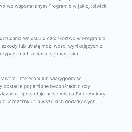
ictwo we wspomnianym Programie w jakiejkolwiek
odrzucenia wniosku o członkostwo w Programie
 szkody lub utratę możliwości wynikających z
przypadku odrzucenia jego wniosku.
 prawom, interesom lub wiarygodności
zy zostanie popełnione bezpośrednio czy
związaniu, spowoduje nałożenie na Partnera kary
 bez uszczerbku dla wszelkich dodatkowych