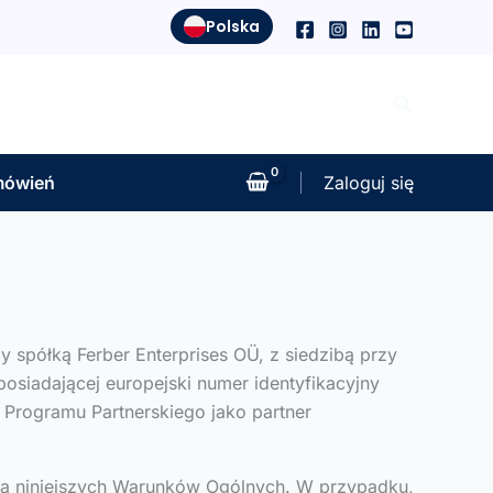
Polska
Szukaj
mówień
Zaloguj się
 spółką Ferber Enterprises OÜ, z siedzibą przy
posiadającej europejski numer identyfikacyjny
 Programu Partnerskiego jako partner
ra niniejszych Warunków Ogólnych. W przypadku,