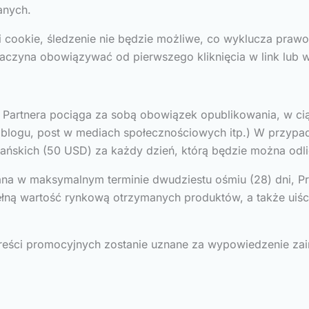
anych.
ki cookie, śledzenie nie będzie możliwe, co wyklucza pra
i zaczyna obowiązywać od pierwszego kliknięcia w link lub
artnera pociąga za sobą obowiązek opublikowania, w ciągu
na blogu, post w mediach społecznościowych itp.) W przypa
ańskich (50 USD) za każdy dzień, którą będzie można odl
nana w maksymalnym terminie dwudziestu ośmiu (28) dni, P
 pełną wartość rynkową otrzymanych produktów, a także uiś
reści promocyjnych zostanie uznane za wypowiedzenie zain