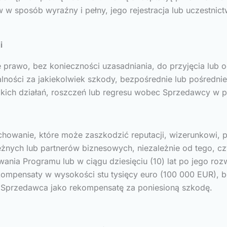
w w sposób wyraźny i pełny, jego rejestracja lub uczestn
i
prawo, bez konieczności uzasadniania, do przyjęcia lub 
ności za jakiekolwiek szkody, bezpośrednie lub pośrednie
elkich działań, roszczeń lub regresu wobec Sprzedawcy w 
achowanie, które może zaszkodzić reputacji, wizerunkowi,
eżnych lub partnerów biznesowych, niezależnie od tego, c
rwania Programu lub w ciągu dziesięciu (10) lat po jego ro
ekompensaty w wysokości stu tysięcy euro (100 000 EUR),
 Sprzedawca jako rekompensatę za poniesioną szkodę.