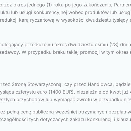
przez okres jednego (1) roku po jego zakończeniu, Partne
uktu lub usługi konkurencyjnej wobec produktów lub usług
redukcji karą ryczałtową w wysokości dwudziestu tysięcy
epodlegający przedłużeniu okres dwudziestu ośmiu (28) dni 
edawcy. W przypadku braku takiej promocji w tym okresie
przez Stronę Stowarzyszoną, czy przez Handlowca, będzi
ca czterystu euro (1400 EUR), niezależnie od kwot już ot
yszłych przychodów lub wymagać zwrotu w przypadku niew
eż pełną cenę publiczną wcześniej otrzymanych bezpłatny
czególności tych dotyczących zakazu konkurencji i klauzu