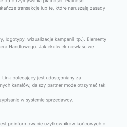
 do otrzymywania płatności. Płatności
ńcze transakcje lub te, które naruszają zasady
logotypy, wizualizacje kampanii itp.). Elementy
era Handlowego. Jakiekolwiek niewłaściwe
 Link polecający jest udostępniany za
snych kanałów, dalszy partner może otrzymać tak
zypisanie w systemie sprzedawcy.
ra jest poinformowanie użytkowników końcowych o