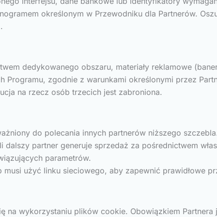
ego interfejsu, dane bankowe lub identyfikatory wymagane
ogramem określonym w Przewodniku dla Partnerów. Oszuka
.
twem dedykowanego obszaru, materiały reklamowe (banery, 
 Programu, zgodnie z warunkami określonymi przez Partn
cja na rzecz osób trzecich jest zabroniona.
ważniony do polecania innych partnerów niższego szczebla.
li dalszy partner generuje sprzedaż za pośrednictwem wła
wiązujących parametrów.
 musi użyć linku sieciowego, aby zapewnić prawidłowe pr
 się na wykorzystaniu plików cookie. Obowiązkiem Partne