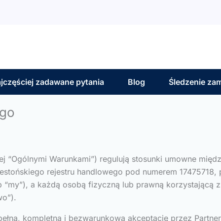
jczęściej zadawane pytania
Blog
Śledzenie za
ego
ej “Ogólnymi Warunkami”) regulują stosunki umowne między
j do estońskiego rejestru handlowego pod numerem 17475718, 
“my”), a każdą osobą fizyczną lub prawną korzystającą z
wo”).
pełną, kompletną i bezwarunkową akceptację przez Partne