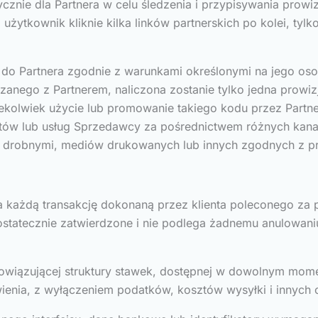
ycznie dla Partnera w celu śledzenia i przypisywania prowiz
 użytkownik kliknie kilka linków partnerskich po kolei, tyl
 Partnera zgodnie z warunkami określonymi na jego osobis
zanego z Partnerem, naliczona zostanie tylko jedna prowi
kiekolwiek użycie lub promowanie takiego kodu przez Partn
tów lub usług Sprzedawcy za pośrednictwem różnych kana
iami drobnymi, mediów drukowanych lub innych zgodnych z
za każdą transakcję dokonaną przez klienta poleconego za 
tatecznie zatwierdzone i nie podlega żadnemu anulowaniu
bowiązującej struktury stawek, dostępnej w dowolnym mome
enia, z wyłączeniem podatków, kosztów wysyłki i innych 