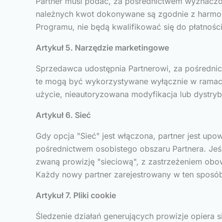
Partner musi podać, za pośrednictwem wyznaczon
należnych kwot dokonywane są zgodnie z harmon
Programu, nie będą kwalifikować się do płatności
Artykuł 5. Narzędzie marketingowe
Sprzedawca udostępnia Partnerowi, za pośrednic
te mogą być wykorzystywane wyłącznie w ramach
użycie, nieautoryzowana modyfikacja lub dystrybu
Artykuł 6. Sieć
Gdy opcja "Sieć" jest włączona, partner jest upo
pośrednictwem osobistego obszaru Partnera. Jeś
zwaną prowizję "sieciową", z zastrzeżeniem obo
Każdy nowy partner zarejestrowany w ten sposób
Artykuł 7. Pliki cookie
Śledzenie działań generujących prowizje opiera