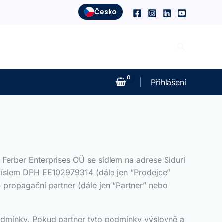
Česko
Hledat
Přihlášení
Ferber Enterprises OÜ se sídlem na adrese Siduri
 číslem DPH EE102979314 (dále jen “Prodejce”
 propagační partner (dále jen “Partner” nebo
odmínky. Pokud partner tyto podmínky výslovně a