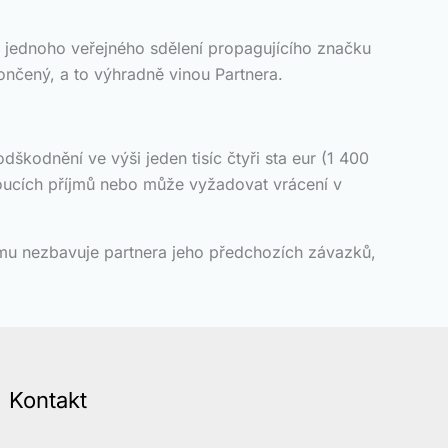
ň jednoho veřejného sdělení propagujícího značku
nčený, a to výhradně vinou Partnera.
škodnění ve výši jeden tisíc čtyři sta eur (1 400
oucích příjmů nebo může vyžadovat vrácení v
mu nezbavuje partnera jeho předchozích závazků,
Kontakt