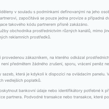
iděleny v souladu s podmínkami definovanými na jeho oso
artnerovi, započítává se pouze jedna provize a případná 
pagace takového kódu partnerem přísně zakázáno.
užby obchodníka prostřednictvím různých kanálů, mimo jiné
nných reklamních prostředků.
kci provedenou zákazníkem, na kterého odkázal prostředni
a není předmětem žádného zrušení, sporu, vrácení peněz ne
y sazeb, která je kdykoli k dispozici na ovládacím panelu. 
h vedlejších poplatků.
oskytnout bankovní údaje nebo identifikátory potřebné k př
e partnera. Podvodné transakce nebo transakce, které por