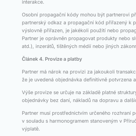
interakce.
Osobní propagační kódy mohou být partnerovi př
partnerský odkaz a propagační kód přiřazený k p
výslovně přiřazen, je jakékoli použití nebo pro
Partner je oprávněn propagovat produkty nebo sl
atd.), inzerátů, tištěných médií nebo jiných záko
Článek 4. Provize a platby
Partner má nárok na provizi za jakoukoli transa
že je uvedená objednávka definitivně potvrzena 
Výše provize se určuje na základě platné struktur
objednávky bez daní, nákladů na dopravu a dalšíc
Partner musí prostřednictvím určeného rozhraní p
v souladu s harmonogramem stanoveným v Příručc
výplatě.