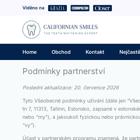
Přeskočit
Viděno na
na
obsah
Home
Obchod
Kontakt
Nejčastě
Podmínky partnerství
Poslední aktualizace: 20. července 2026
Tyto Všeobecné podmínky užívání (dále jen “Všeo
tn 7, 11313, Tallinn, Estonsko, zapsané v eston
nebo “my”), a jakoukoli fyzickou nebo právnicko
“vy”).
Účast v partnerském programu znamená, že partn