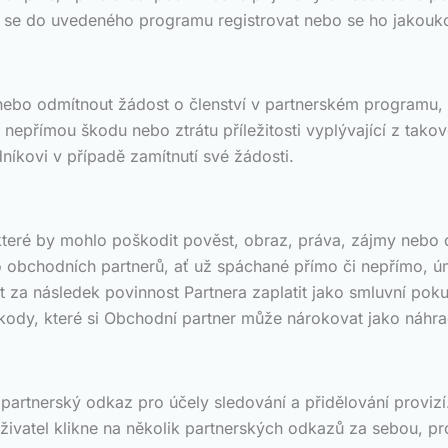
 se do uvedeného programu registrovat nebo se ho jakoukol
nebo odmítnout žádost o členství v partnerském programu,
nepřímou škodu nebo ztrátu příležitosti vyplývající z tako
níkovi v případě zamítnutí své žádosti.
, které by mohlo poškodit pověst, obraz, práva, zájmy neb
o obchodních partnerů, ať už spáchané přímo či nepřímo, 
t za následek povinnost Partnera zaplatit jako smluvní pokut
škody, které si Obchodní partner může nárokovat jako náhr
partnerský odkaz pro účely sledování a přidělování provizí
živatel klikne na několik partnerských odkazů za sebou, p