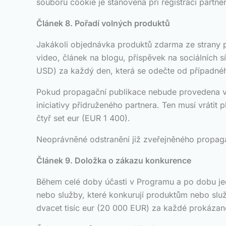
souboru cookie je stanovena při registraci partne
Článek 8. Pořadí volných produktů
Jakákoli objednávka produktů zdarma ze strany p
video, článek na blogu, příspěvek na sociálních s
USD) za každý den, která se odečte od případné
Pokud propagační publikace nebude provedena v 
iniciativy přidruženého partnera. Ten musí vrátit
čtyř set eur (EUR 1 400).
Neoprávněné odstranění již zveřejněného propag
Článek 9. Doložka o zákazu konkurence
Během celé doby účasti v Programu a po dobu jed
nebo služby, které konkurují produktům nebo slu
dvacet tisíc eur (20 000 EUR) za každé prokázan