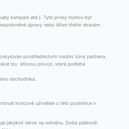
zuály kampaní atd.). Tyto prvky mohou být
eoprávněné úpravy nebo šíření třetím stranám
poskytován prostřednictvím osobní zóny partnera.
skat tzv. síťovou provizi, která podléhá
stému obchodníka.
formovat koncové uživatele o této podmínce v
uje jakýkoli nárok na odměnu. Doba platnosti