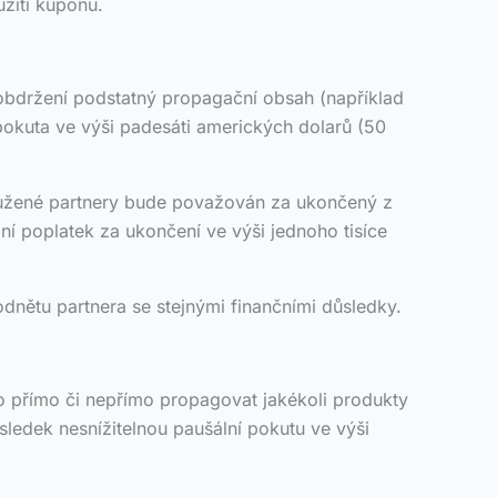
užití kuponu.
obdržení podstatný propagační obsah (například
 pokuta ve výši padesáti amerických dolarů (50
ružené partnery bude považován za ukončený z
ní poplatek za ukončení ve výši jednoho tisíce
ětu partnera se stejnými finančními důsledky.
o přímo či nepřímo propagovat jakékoli produkty
ledek nesnížitelnou paušální pokutu ve výši