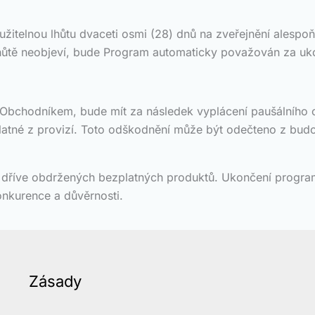
užitelnou lhůtu dvaceti osmi (28) dnů na zveřejnění alespo
hůtě neobjeví, bude Program automaticky považován za uko
o Obchodníkem, bude mít za následek vyplácení paušálního od
latné z provizí. Toto odškodnění může být odečteno z bud
u dříve obdržených bezplatných produktů. Ukončení progra
onkurence a důvěrnosti.
Zásady