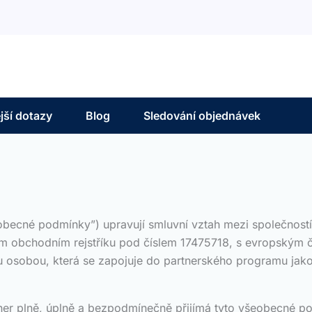
jší dotazy
Blog
Sledování objednávek
becné podmínky”) upravují smluvní vztah mezi společností 
ském obchodním rejstříku pod číslem 17475718, s evropským
u osobou, která se zapojuje do partnerského programu jako
er plně, úplně a bezpodmínečně přijímá tyto všeobecné p