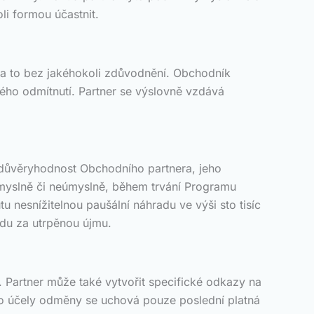
i formou účastnit.
 a to bez jakéhokoli zdůvodnění. Obchodník
vého odmítnutí. Partner se výslovně vzdává
o důvěryhodnost Obchodního partnera, jeho
úmyslně či neúmyslně, během trvání Programu
u nesnížitelnou paušální náhradu ve výši sto tisíc
adu za utrpěnou újmu.
. Partner může také vytvořit specifické odkazy na
ro účely odměny se uchová pouze poslední platná