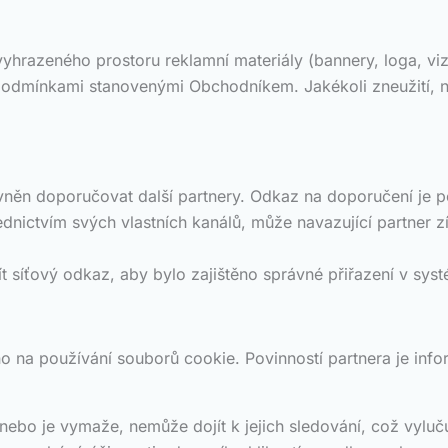
yhrazeného prostoru reklamní materiály (bannery, loga, vi
podmínkami stanovenými Obchodníkem. Jakékoli zneužití, n
ávněn doporučovat další partnery. Odkaz na doporučení je 
dnictvím svých vlastních kanálů, může navazující partner zí
t síťový odkaz, aby bylo zajištěno správné přiřazení v sy
eno na používání souborů cookie. Povinností partnera je in
ebo je vymaže, nemůže dojít k jejich sledování, což vyluč