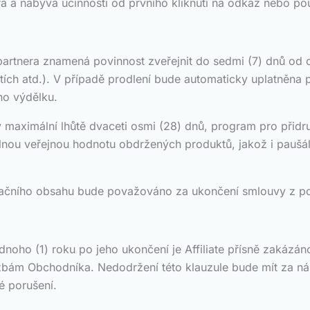
ra a nabývá účinnosti od prvního kliknutí na odkaz nebo po
artnera znamená povinnost zveřejnit do sedmi (7) dnů od 
ítích atd.). V případě prodlení bude automaticky uplatněna
ho výdělku.
maximální lhůtě dvaceti osmi (28) dnů, program pro přid
 plnou veřejnou hodnotu obdržených produktů, jakož i paušál
ačního obsahu bude považováno za ukončení smlouvy z podn
noho (1) roku po jeho ukončení je Affiliate přísně zakázán
žbám Obchodníka. Nedodržení této klauzule bude mít za nás
é porušení.