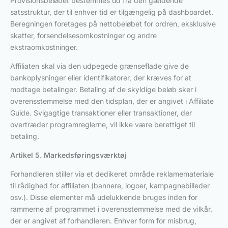
Provisionsbeløbet bestemmes ud fra den gældende
satsstruktur, der til enhver tid er tilgængelig på dashboardet.
Beregningen foretages på nettobeløbet for ordren, eksklusive
skatter, forsendelsesomkostninger og andre
ekstraomkostninger.
Affiliaten skal via den udpegede grænseflade give de
bankoplysninger eller identifikatorer, der kræves for at
modtage betalinger. Betaling af de skyldige beløb sker i
overensstemmelse med den tidsplan, der er angivet i Affiliate
Guide. Svigagtige transaktioner eller transaktioner, der
overtræder programreglerne, vil ikke være berettiget til
betaling.
Artikel 5. Markedsføringsværktøj
Forhandleren stiller via et dedikeret område reklamemateriale
til rådighed for affiliaten (bannere, logoer, kampagnebilleder
osv.). Disse elementer må udelukkende bruges inden for
rammerne af programmet i overensstemmelse med de vilkår,
der er angivet af forhandleren. Enhver form for misbrug,