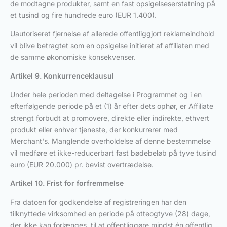
de modtagne produkter, samt en fast opsigelseserstatning på
et tusind og fire hundrede euro (EUR 1.400).
Uautoriseret fjernelse af allerede offentliggjort reklameindhold
vil blive betragtet som en opsigelse initieret af affiliaten med
de samme økonomiske konsekvenser.
Artikel 9. Konkurrenceklausul
Under hele perioden med deltagelse i Programmet og i en
efterfølgende periode på et (1) år efter dets ophør, er Affiliate
strengt forbudt at promovere, direkte eller indirekte, ethvert
produkt eller enhver tjeneste, der konkurrerer med
Merchant's. Manglende overholdelse af denne bestemmelse
vil medføre et ikke-reducerbart fast bødebeløb på tyve tusind
euro (EUR 20.000) pr. bevist overtrædelse.
Artikel 10. Frist for forfremmelse
Fra datoen for godkendelse af registreringen har den
tilknyttede virksomhed en periode på otteogtyve (28) dage,
der ikke kan forlænges, til at offentliggøre mindst én offentlig