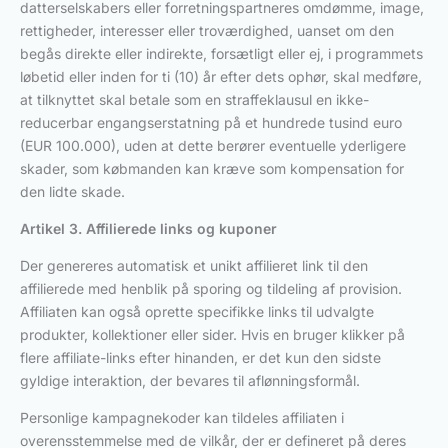
datterselskabers eller forretningspartneres omdømme, image,
rettigheder, interesser eller troværdighed, uanset om den
begås direkte eller indirekte, forsætligt eller ej, i programmets
løbetid eller inden for ti (10) år efter dets ophør, skal medføre,
at tilknyttet skal betale som en straffeklausul en ikke-
reducerbar engangserstatning på et hundrede tusind euro
(EUR 100.000), uden at dette berører eventuelle yderligere
skader, som købmanden kan kræve som kompensation for
den lidte skade.
Artikel 3. Affilierede links og kuponer
Der genereres automatisk et unikt affilieret link til den
affilierede med henblik på sporing og tildeling af provision.
Affiliaten kan også oprette specifikke links til udvalgte
produkter, kollektioner eller sider. Hvis en bruger klikker på
flere affiliate-links efter hinanden, er det kun den sidste
gyldige interaktion, der bevares til aflønningsformål.
Personlige kampagnekoder kan tildeles affiliaten i
overensstemmelse med de vilkår, der er defineret på deres