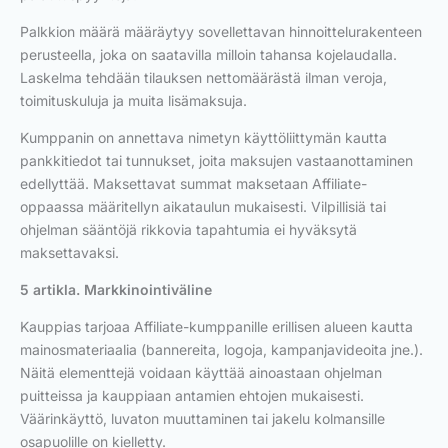
Palkkion määrä määräytyy sovellettavan hinnoittelurakenteen
perusteella, joka on saatavilla milloin tahansa kojelaudalla.
Laskelma tehdään tilauksen nettomäärästä ilman veroja,
toimituskuluja ja muita lisämaksuja.
Kumppanin on annettava nimetyn käyttöliittymän kautta
pankkitiedot tai tunnukset, joita maksujen vastaanottaminen
edellyttää. Maksettavat summat maksetaan Affiliate-
oppaassa määritellyn aikataulun mukaisesti. Vilpillisiä tai
ohjelman sääntöjä rikkovia tapahtumia ei hyväksytä
maksettavaksi.
5 artikla. Markkinointiväline
Kauppias tarjoaa Affiliate-kumppanille erillisen alueen kautta
mainosmateriaalia (bannereita, logoja, kampanjavideoita jne.).
Näitä elementtejä voidaan käyttää ainoastaan ohjelman
puitteissa ja kauppiaan antamien ehtojen mukaisesti.
Väärinkäyttö, luvaton muuttaminen tai jakelu kolmansille
osapuolille on kielletty.