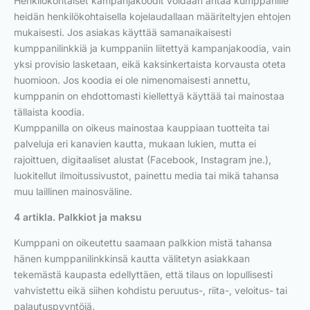
Henkilökohtaiset kampanjakoodit voidaan antaa kumppanille
heidän henkilökohtaisella kojelaudallaan määriteltyjen ehtojen
mukaisesti. Jos asiakas käyttää samanaikaisesti
kumppanilinkkiä ja kumppaniin liitettyä kampanjakoodia, vain
yksi provisio lasketaan, eikä kaksinkertaista korvausta oteta
huomioon. Jos koodia ei ole nimenomaisesti annettu,
kumppanin on ehdottomasti kiellettyä käyttää tai mainostaa
tällaista koodia.
Kumppanilla on oikeus mainostaa kauppiaan tuotteita tai
palveluja eri kanavien kautta, mukaan lukien, mutta ei
rajoittuen, digitaaliset alustat (Facebook, Instagram jne.),
luokitellut ilmoitussivustot, painettu media tai mikä tahansa
muu laillinen mainosväline.
4 artikla. Palkkiot ja maksu
Kumppani on oikeutettu saamaan palkkion mistä tahansa
hänen kumppanilinkkinsä kautta välitetyn asiakkaan
tekemästä kaupasta edellyttäen, että tilaus on lopullisesti
vahvistettu eikä siihen kohdistu peruutus-, riita-, veloitus- tai
palautuspyyntöjä.