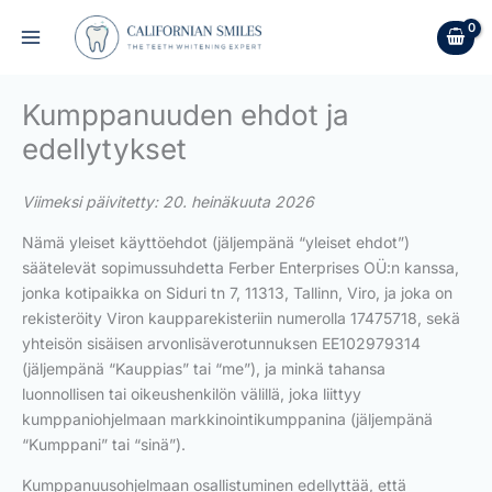
Skip
to
content
Kumppanuuden ehdot ja
edellytykset
Viimeksi päivitetty: 20. heinäkuuta 2026
Nämä yleiset käyttöehdot (jäljempänä “yleiset ehdot”)
säätelevät sopimussuhdetta Ferber Enterprises OÜ:n kanssa,
jonka kotipaikka on Siduri tn 7, 11313, Tallinn, Viro, ja joka on
rekisteröity Viron kaupparekisteriin numerolla 17475718, sekä
yhteisön sisäisen arvonlisäverotunnuksen EE102979314
(jäljempänä “Kauppias” tai “me”), ja minkä tahansa
luonnollisen tai oikeushenkilön välillä, joka liittyy
kumppaniohjelmaan markkinointikumppanina (jäljempänä
“Kumppani” tai “sinä”).
Kumppanuusohjelmaan osallistuminen edellyttää, että