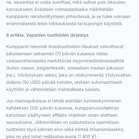
ne, seurantaa ei voida suorittaa, mikä sulkee pois oikeuden
korvaukseen. Evästeen voimassaoloaika määritetään
kumppanin rekisteröitymisen yhteydessä, ja se tulee voimaan
ensimmäisestä linkin klikkauksesta tai kupongin käytöstä.
8 artikla. Vapaiden tuotteiden järjestys
Kumppanin tekemät ilmaistuotteiden tilaukset velvoittavat
julkaisemaan seitsemän (7) päivän kuluessa niiden
vastaanottamisesta merkittävää myynninedistämissisältöä
(kuten videon, blogiartikkelin, sosiaalisen median julkaisun
jne.). Viivästyksen sakko, joka on viisikymmentä Yhdysvaltain
dollaria (50 USD) päivää kohden, otetaan automaattisesti
käyttöön ja vähennetään mahdollisista tuloista.
Jos mainosjulkaisua ei tehdä enintään kahdenkymmenen
kahdeksan (28) päivän kuluessa, kumppanuusohjelman
katsotaan päättyneen affiliate-ohjelman oman aloitteen
seurauksena. Jälkimmäisen on palautettava saamistaan
tuotteista täysi julkinen arvo sekä kiinteä irtisanomissakko,
joka on yksi tuhat neljäsataa euroa (1 400 €).