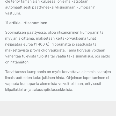
ole tehty tämän ajan kuluessa, ohjelma katsotaan
automaattisesti päättyneeksi yksinomaan kumppanin
vastuulla.
11 artikla. Irtisanominen
Sopimuksen päättyessä, olipa irtisanominen kumppanin tai
myyjän aloittama, maksetaan kertakorvauksena tuhat
neljäsataa euroa (1 400 €), riippumatta jo saaduista tai
maksettavista provisiokorvauksista. Tämä korvaus voidaan
vähentää tulevista tuloista tai vaatia takaisinmaksua, jos saldo
on riittämätön.
Tarvittaessa kumppanin on myös korvattava aiemmin saatujen
ilmaistuotteiden koko julkinen hinta. Ohjelman lopettaminen ei
vapauta kumppania aiemmista velvoitteistaan, erityisesti
kilpailukielto- ja salassapitolausekkeista.