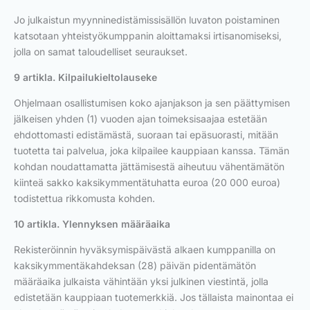
Jo julkaistun myynninedistämissisällön luvaton poistaminen
katsotaan yhteistyökumppanin aloittamaksi irtisanomiseksi,
jolla on samat taloudelliset seuraukset.
9 artikla. Kilpailukieltolauseke
Ohjelmaan osallistumisen koko ajanjakson ja sen päättymisen
jälkeisen yhden (1) vuoden ajan toimeksisaajaa estetään
ehdottomasti edistämästä, suoraan tai epäsuorasti, mitään
tuotetta tai palvelua, joka kilpailee kauppiaan kanssa. Tämän
kohdan noudattamatta jättämisestä aiheutuu vähentämätön
kiinteä sakko kaksikymmentätuhatta euroa (20 000 euroa)
todistettua rikkomusta kohden.
10 artikla. Ylennyksen määräaika
Rekisteröinnin hyväksymispäivästä alkaen kumppanilla on
kaksikymmentäkahdeksan (28) päivän pidentämätön
määräaika julkaista vähintään yksi julkinen viestintä, jolla
edistetään kauppiaan tuotemerkkiä. Jos tällaista mainontaa ei