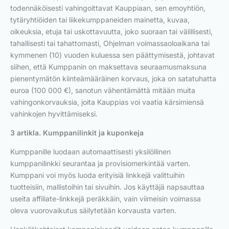
todennäköisesti vahingoittavat Kauppiaan, sen emoyhtiön,
tytäryhtiöiden tai liikekumppaneiden mainetta, kuvaa,
oikeuksia, etuja tai uskottavuutta, joko suoraan tai välillisesti,
tahallisesti tai tahattomasti, Ohjelman voimassaoloaikana tai
kymmenen (10) vuoden kuluessa sen päättymisestä, johtavat
siihen, että Kumppanin on maksettava seuraamusmaksuna
pienentymätön kiinteämääräinen korvaus, joka on satatuhatta
euroa (100 000 €), sanotun vähentämättä mitään muita
vahingonkorvauksia, joita Kauppias voi vaatia kärsimiensä
vahinkojen hyvittämiseksi.
3 artikla. Kumppanilinkit ja kuponkeja
Kumppanille luodaan automaattisesti yksilöllinen
kumppanilinkki seurantaa ja provisiomerkintää varten.
Kumppani voi myös luoda erityisiä linkkejä valittuihin
tuotteisiin, mallistoihin tai sivuihin. Jos käyttäjä napsauttaa
useita affiliate-linkkejä peräkkäin, vain viimeisin voimassa
oleva vuorovaikutus säilytetään korvausta varten.