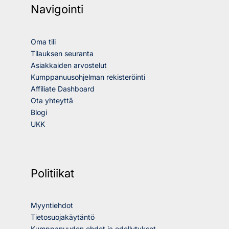
Navigointi
Oma tili
Tilauksen seuranta
Asiakkaiden arvostelut
Kumppanuusohjelman rekisteröinti
Affiliate Dashboard
Ota yhteyttä
Blogi
UKK
Politiikat
Myyntiehdot
Tietosuojakäytäntö
Kumppanuuden ehdot ja edellytykset