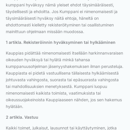
kumppani hyväksyy nämä yleiset ehdot täysimääräisesti,
täydellisesti ja ehdoitta. Jos Kumppani ei nimenomaisesti ja
täysimääräisesti hyväksy näitä ehtoja, häneltä on
ehdottomasti kielletty rekisteröityminen tai osallistuminen
mainittuun ohjelmaan missään muodossa.
1 artikla. Rekisteröinnin hyväksyminen tai hylkääminen
Kauppias pidättää nimenomaisesti itsellään harkinnanvaraisen
oikeuden hyväksyä tai hylätä minkä tahansa
kumppanuusohjelman jäsenyyshakemuksen ilman perusteluja.
Kauppiasta ei pidetä vastuullisena tällaisesta hylkäämisestä
johtuvasta vahingosta, suorasta tai epäsuorasta vahingosta
tai mahdollisuuksien menetyksestä. Kumppani luopuu
nimenomaisesti kaikista toimista, vaatimuksista tai
oikeussuojakeinoista Kauppiaaseen nähden, jos sen hakemus
hylätään.
2 artikla. Vastuu
Kaikki toimet, julkaisut, lausunnot tai käyttäytyminen, jotka