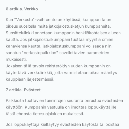
6 artikla. Verkko
Kun "Verkosto"-vaihtoehto on käytössä, kumppanilla on
oikeus suositella muita jatkojalostusketjun kumppaneita.
Suosittelulinkki annetaan kumppanin henkilökohtaisen alueen
kautta. Jos jatkojalostuskumppani tuottaa myyntiä omien
kanaviensa kautta, jatkojalostuskumppani voi saada niin
sanotun "verkostopalkkion" sovellettavien parametrien
mukaisesti.
Jokaisen tällä tavoin rekisteröidyn uuden kumppanin on
käytettävä verkkolinkkiä, jotta varmistetaan oikea määritys
kauppiaan järjestelmässä.
7 artikla. Evästeet
Palkkioita tuottavien toimintojen seuranta perustuu evästeiden
käyttöön. Kumppanin vastuulla on ilmoittaa loppukäyttäjille
tästä ehdosta tietosuojalakien mukaisesti.
Jos loppukäyttäjä kieltäytyy evästeiden käytöstä tai poistaa