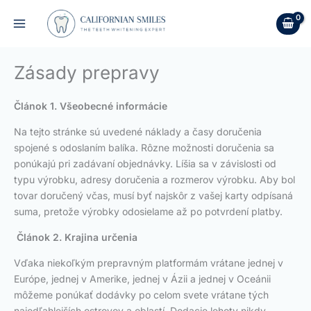
Preskočiť
na
obsah
Zásady prepravy
Článok 1. Všeobecné informácie
Na tejto stránke sú uvedené náklady a časy doručenia
spojené s odoslaním balíka. Rôzne možnosti doručenia sa
ponúkajú pri zadávaní objednávky. Líšia sa v závislosti od
typu výrobku, adresy doručenia a rozmerov výrobku. Aby bol
tovar doručený včas, musí byť najskôr z vašej karty odpísaná
suma, pretože výrobky odosielame až po potvrdení platby.
Článok 2. Krajina určenia
Vďaka niekoľkým prepravným platformám vrátane jednej v
Európe, jednej v Amerike, jednej v Ázii a jednej v Oceánii
môžeme ponúkať dodávky po celom svete vrátane tých
najodľahlejších ostrovov a oblastí. Dodacie lehoty nikdy