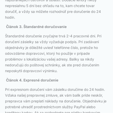
nepresiahnu 5 dní bez ohľadu na to, kam chcete tovar
doručiť, a vždy sa môžete rozhodnúť pre doručenie do 24
hodín.
Článok 3. Štandardné doručovanie
Štandardné doručenie zvyčajne trvá 2-4 pracovné dni. Pri
doručení zásielky sa vždy vyžaduje podpis. Pri zadávaní
objednávky je dôležité uviesť telefónne číslo, pretože ho
odovzdáme dopravcovi, ktorý ho použije v prípade
problémov s lokalizáciou vašej adresy. Balíky sa nikdy
nedoručujú do poštovej schránky, ak ste pred doručením
neposkytli dopravcovi výnimku.
Článok 4. Expresné doručenie
Pri expresnom doručení vám zásielku doručíme do 24 hodín.
Vďaka našej prepravnej zmluve, ak vám balík príde neskôr,
prepravca vám preplatí náklady na doručenie. Objednávku je
potrebné uhradiť prostredníctvom služby PayPal alebo
kreditnou kartou. Ak sa rozhodnete pre platbu bankovým