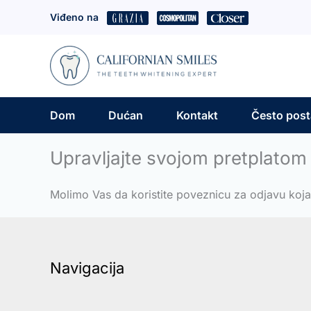
Skip
Viđeno na
to
content
Dom
Dućan
Kontakt
Često posta
Upravljajte svojom pretplatom
Molimo Vas da koristite poveznicu za odjavu koj
Navigacija