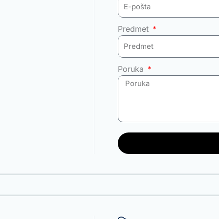
Predmet
Poruka