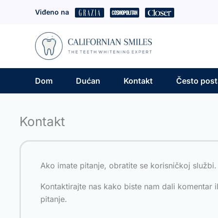
Skip
Viđeno na
to
content
Dom
Dućan
Kontakt
Često posta
Kontakt
Ako imate pitanje, obratite se korisničkoj službi.
Kontaktirajte nas kako biste nam dali komentar ili
pitanje.