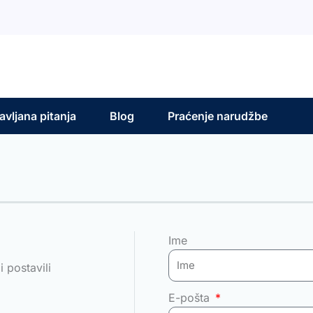
vljana pitanja
Blog
Praćenje narudžbe
Ime
 postavili
E-pošta