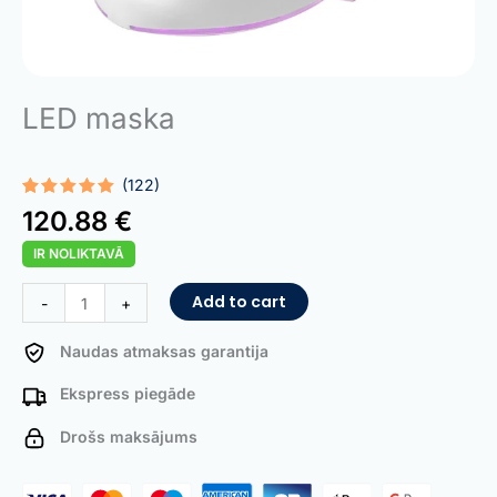
LED maska
(122)
Rated
122
5.00
120.88
€
out of 5
based on
IR NOLIKTAVĀ
customer
ratings
LED
Add to cart
-
+
Mask
quantity
Naudas atmaksas garantija
Ekspress piegāde
Drošs maksājums