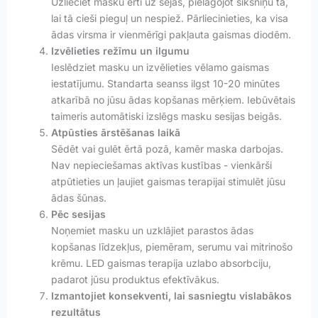
Uzlieciet masku ērti uz sejas, pielāgojot siksniņu tā,
lai tā cieši pieguļ un nespiež. Pārliecinieties, ka visa
ādas virsma ir vienmērīgi pakļauta gaismas diodēm.
Izvēlieties režīmu un ilgumu
Ieslēdziet masku un izvēlieties vēlamo gaismas
iestatījumu. Standarta seanss ilgst 10-20 minūtes
atkarībā no jūsu ādas kopšanas mērķiem. Iebūvētais
taimeris automātiski izslēgs masku sesijas beigās.
Atpūsties ārstēšanas laikā
Sēdēt vai gulēt ērtā pozā, kamēr maska darbojas.
Nav nepieciešamas aktīvas kustības - vienkārši
atpūtieties un ļaujiet gaismas terapijai stimulēt jūsu
ādas šūnas.
Pēc sesijas
Noņemiet masku un uzklājiet parastos ādas
kopšanas līdzekļus, piemēram, serumu vai mitrinošo
krēmu. LED gaismas terapija uzlabo absorbciju,
padarot jūsu produktus efektīvākus.
Izmantojiet konsekventi, lai sasniegtu vislabākos
rezultātus