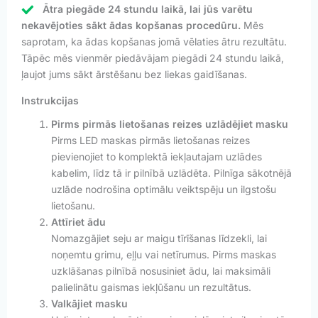
Ātra piegāde 24 stundu laikā, lai jūs varētu
nekavējoties sākt ādas kopšanas procedūru.
Mēs
saprotam, ka ādas kopšanas jomā vēlaties ātru rezultātu.
Tāpēc mēs vienmēr piedāvājam piegādi 24 stundu laikā,
ļaujot jums sākt ārstēšanu bez liekas gaidīšanas.
Instrukcijas
Pirms pirmās lietošanas reizes uzlādējiet masku
Pirms LED maskas pirmās lietošanas reizes
pievienojiet to komplektā iekļautajam uzlādes
kabelim, līdz tā ir pilnībā uzlādēta. Pilnīga sākotnējā
uzlāde nodrošina optimālu veiktspēju un ilgstošu
lietošanu.
Attīriet ādu
Nomazgājiet seju ar maigu tīrīšanas līdzekli, lai
noņemtu grimu, eļļu vai netīrumus. Pirms maskas
uzklāšanas pilnībā nosusiniet ādu, lai maksimāli
palielinātu gaismas iekļūšanu un rezultātus.
Valkājiet masku