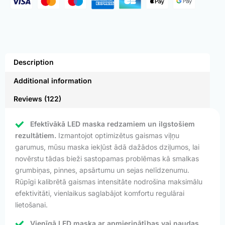
Description
Additional information
Reviews (122)
Efektīvākā LED maska redzamiem un ilgstošiem
rezultātiem.
Izmantojot optimizētus gaismas viļņu
garumus, mūsu maska iekļūst ādā dažādos dziļumos, lai
novērstu tādas bieži sastopamas problēmas kā smalkas
grumbiņas, pinnes, apsārtumu un sejas nelīdzenumu.
Rūpīgi kalibrētā gaismas intensitāte nodrošina maksimālu
efektivitāti, vienlaikus saglabājot komfortu regulārai
lietošanai.
Vienīgā LED maska ar apmierinātības vai naudas