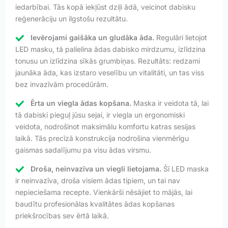
iedarbībai. Tās kopā iekļūst dziļi ādā, veicinot dabisku
reģenerāciju un ilgstošu rezultātu.
Ievērojami gaišāka un gludāka āda.
Regulāri lietojot
LED masku, tā palielina ādas dabisko mirdzumu, izlīdzina
tonusu un izlīdzina sīkās grumbiņas. Rezultāts: redzami
jaunāka āda, kas izstaro veselību un vitalitāti, un tas viss
bez invazīvām procedūrām.
Ērta un viegla ādas kopšana.
Maska ir veidota tā, lai
tā dabiski pieguļ jūsu sejai, ir viegla un ergonomiski
veidota, nodrošinot maksimālu komfortu katras sesijas
laikā. Tās precīzā konstrukcija nodrošina vienmērīgu
gaismas sadalījumu pa visu ādas virsmu.
Droša, neinvazīva un viegli lietojama.
Šī LED maska
ir neinvazīva, droša visiem ādas tipiem, un tai nav
nepieciešama recepte. Vienkārši nēsājiet to mājās, lai
baudītu profesionālas kvalitātes ādas kopšanas
priekšrocības sev ērtā laikā.