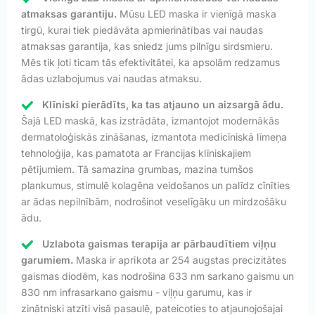
atmaksas garantiju.
Mūsu LED maska ir vienīgā maska
tirgū, kurai tiek piedāvāta apmierinātības vai naudas
atmaksas garantija, kas sniedz jums pilnīgu sirdsmieru.
Mēs tik ļoti ticam tās efektivitātei, ka apsolām redzamus
ādas uzlabojumus vai naudas atmaksu.
Klīniski pierādīts, ka tas atjauno un aizsargā ādu.
Šajā LED maskā, kas izstrādāta, izmantojot modernākās
dermatoloģiskās zināšanas, izmantota medicīniskā līmeņa
tehnoloģija, kas pamatota ar Francijas klīniskajiem
pētījumiem. Tā samazina grumbas, mazina tumšos
plankumus, stimulē kolagēna veidošanos un palīdz cīnīties
ar ādas nepilnībām, nodrošinot veselīgāku un mirdzošāku
ādu.
Uzlabota gaismas terapija ar pārbaudītiem viļņu
garumiem.
Maska ir aprīkota ar 254 augstas precizitātes
gaismas diodēm, kas nodrošina 633 nm sarkano gaismu un
830 nm infrasarkano gaismu - viļņu garumu, kas ir
zinātniski atzīti visā pasaulē, pateicoties to atjaunojošajai