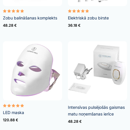
Rated
Rated
Zobu balināšanas komplekts
Elektriskā zobu birste
4.95
5.00
out of 5
out of 5
48.28
€
36.18
€
Intensīvas pulsējošās gaismas
Rated
LED maska
matu noņemšanas ierīce
5.00
out of 5
120.88
€
48.28
€