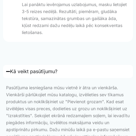
Lai panāktu ievērojamus uzlabojumus, masku lietojiet
3-5 reizes nedēļā. Rezultāti, piemēram, gludāka
tekstūra, samazinātas grumbas un gaišāka āda,
kļūst redzami dažu nedēļu laikā pēc konsekventas
lietošanas.
Kā veikt pasūtījumu?
Pasūtījuma iesniegšana mūsu vietnē ir ātra un vienkārša.
Vienkārši pārlūkojiet mūsu katalogu, izvēlieties sev tīkamus
produktus un noklikšķiniet uz "Pievienot grozam". Kad esat
izvēlējies visas preces, dodieties uz grozu un noklikšķiniet uz
"Izrakstīties". Sekojiet ekrānā redzamajiem soļiem, lai ievadītu
piegādes informāciju, izvēlētos maksājuma veidu un
apstiprinātu pirkumu. Dažu minūšu laikā pa e-pastu saņemsiet