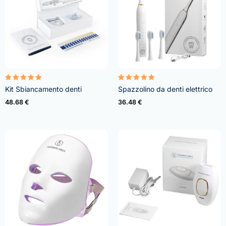
Valutato
Valutato
Kit Sbiancamento denti
Spazzolino da denti elettrico
4.95
5.00
su 5
su 5
48.68
€
36.48
€