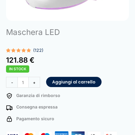
Maschera LED
(122)
Valutato
122
121.88
€
5.00
su 5
su base
IN STOCK
di
recensioni
LED
Aggiungi al carrello
-
+
Mask
quantità
Garanzia di rimborso
Consegna espressa
Pagamento sicuro