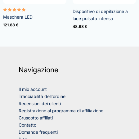
Dispositivo di depilazione a
Valutato
Maschera LED
luce pulsata intensa
5.00
su 5
121.88
€
48.68
€
Navigazione
Il mio account
Tracciabilità dell'ordine
Recensioni dei clienti
Registrazione al programma di affiliazione
Cruscotto affiliati
Contatto
Domande frequenti