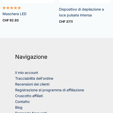
Dispositivo di depilazione a
Rated
Maschera LED
luce pulsata intensa
5.00
out of 5
CHF
92.93
CHF
37.11
Navigazione
Il mio account
Tracciabilità dell'ordine
Recensioni dei clienti
Registrazione al programma di affiliazione
Cruscotto affiliati
Contatto
Blog