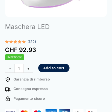
Maschera LED
(122)
Rated
122
5.00
CHF
92.93
out of 5
based on
IN STOCK
customer
ratings
LED
Add to cart
-
+
Mask
quantity
Garanzia di rimborso
Consegna espressa
Pagamento sicuro