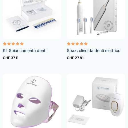
Rated
Rated
Kit Sbiancamento denti
Spazzolino da denti elettrico
4.95
5.00
out of 5
out of 5
CHF
37.11
CHF
27.81