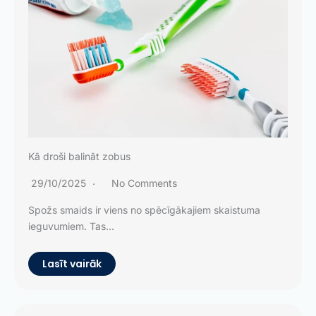
Kā droši balināt zobus
29/10/2025
No Comments
Spožs smaids ir viens no spēcīgākajiem skaistuma
ieguvumiem. Tas...
Lasīt vairāk