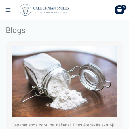
Skip
to
content
Blogs
Cepamā soda zobu balināšanai: Bites ēteriskās skrubju