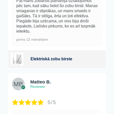
Pat mans zobārsts pamanīja uzlabojumus
pēc tam, kad sāku lietot šo zobu birsti. Manas
smaganas ir stiprākas, un mans smaids ir
gaišāks. Tā ir stilīga, ērta un ļoti efektīva.
Piegāde bija uzticama, un viss bija droši
iepakots. Lielisks pirkums, ko es arī turpmāk
ieteiktu.
pirms 12 mēnešiem
Elektriskā zobu birste
Matteo B.
Reviewer
5/5