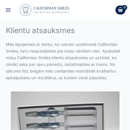
Skip
to
content
Klientu atsauksmes
Mēs lepojamies ar darbu, ko veicam uzņēmumā Californian
Smiles, taču neapstājieties pie mūsu vārdiem vien. Apskatiet
mūsu Californian Smiles klientu atsauksmes un uzziniet, ko
cilvēki saka par savu pieredzi, sadarbojoties ar mums. No
sākuma līdz beigām mēs cenšamies nodrošināt kvalitatīvu
apkalpošanu un rezultātus, uz kuriem varat paļauties.