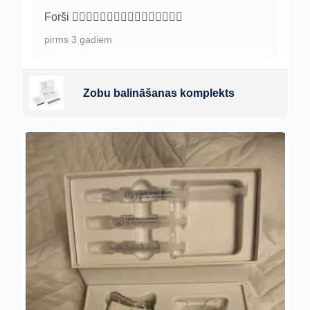
Forši 👍🏿👍🏿👍🏿👍🏿👍🏿👍🏿👍🏿👍🏿
pirms 3 gadiem
Zobu balināšanas komplekts