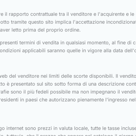
 il rapporto contrattuale tra il venditore e l'acquirente e le
otto tramite questo sito implica l'accettazione incondizionat
 aver letto prima del proprio ordine.
 i presenti termini di vendita in qualsiasi momento, al fine d
 condizioni applicabili saranno quelle in vigore alla data dell
web del venditore nei limiti delle scorte disponibili. Il vendito
o è presentato sul sito sotto forma di una descrizione conte
rafie sono il più fedeli possibile ma non impegnano il vendi
i residenti in paesi che autorizzano pienamente l'ingresso nel l
 internet sono prezzi in valuta locale, tutte le tasse incluse. 