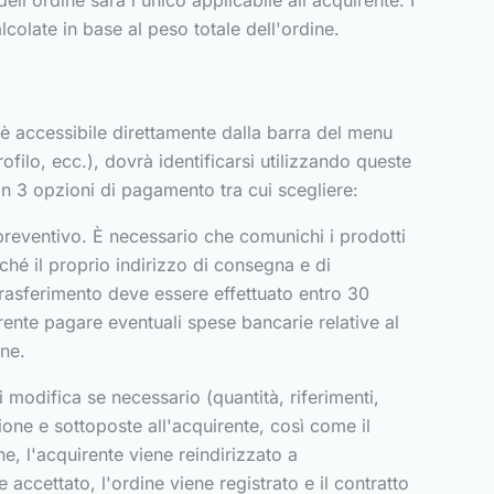
ll'ordine sarà l'unico applicabile all'acquirente. I
lcolate in base al peso totale dell'ordine.
 è accessibile direttamente dalla barra del menu
rofilo, ecc.), dovrà identificarsi utilizzando queste
 con 3 opzioni di pagamento tra cui scegliere:
 preventivo. È necessario che comunichi i prodotti
ché il proprio indirizzo di consegna e di
l trasferimento deve essere effettuato entro 30
rente pagare eventuali spese bancarie relative al
ine.
i modifica se necessario (quantità, riferimenti,
ione e sottoposte all'acquirente, così come il
e, l'acquirente viene reindirizzato a
 accettato, l'ordine viene registrato e il contratto