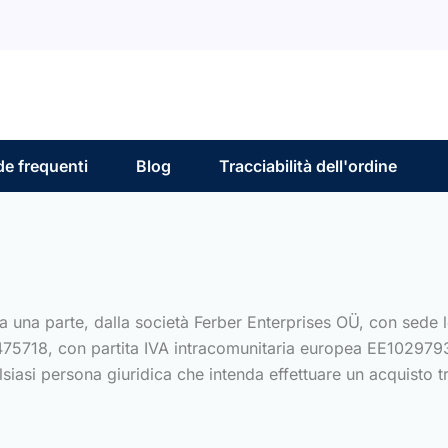
e frequenti
Blog
Tracciabilità dell'ordine
 una parte, dalla società Ferber Enterprises OÜ, con sede lega
475718, con partita IVA intracomunitaria europea EE10297931
lsiasi persona giuridica che intenda effettuare un acquisto t