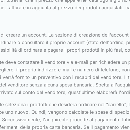
 tuttavia, che il prezzo che appare nel catalogo il giorno de
e, fatturate in aggiunta al prezzo dei prodotti acquistati, ca
tà di creare un account. La sezione di creazione dell'account
ordinare o consultare il proprio account (stato dell'ordine, p
ossibilità di ordinare e pagare i propri prodotti in più fasi,
e deve contattare il venditore via e-mail per richiedere un
gliere, il proprio indirizzo e-mail e numero di telefono, non
li verrà fornito un preventivo con i recapiti del venditore. I
 del venditore senza alcuna spesa bancaria. Spetta all'acqui
rivato sul conto del venditore, quest'ultimo elaborerà l'ord
e seleziona i prodotti che desidera ordinare nel “carrello”, l
isce uno nuovo. Quindi, vengono calcolate le spese di spediz
. Successivamente, l'acquirente procede al pagamento. Infin
riferimenti della propria carta bancaria. Se il pagamento viene