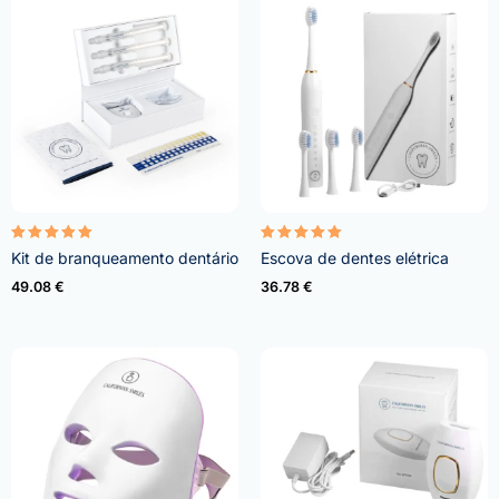
Avaliação
Avaliação
Kit de branqueamento dentário
Escova de dentes elétrica
4.95
5.00
de 5
de 5
49.08
€
36.78
€