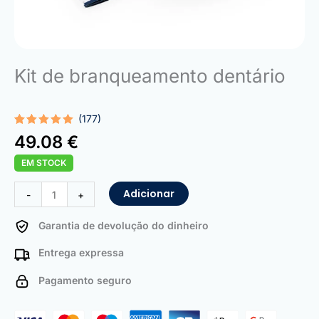
Kit de branqueamento dentário
(177)
Classificado
177
49.08
€
com
4.95
em 5 com
EM STOCK
base em
classificações
de
Quantidade
Adicionar
-
+
clientes
de
Teeth
Garantia de devolução do dinheiro
Whitening
Entrega expressa
Kit
Pagamento seguro