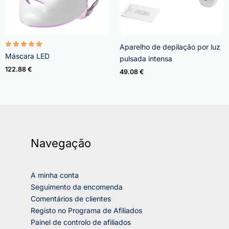
Aparelho de depilação por luz
Avaliação
Máscara LED
pulsada intensa
5.00
de 5
122.88
€
49.08
€
Navegação
A minha conta
Seguimento da encomenda
Comentários de clientes
Registo no Programa de Afiliados
Painel de controlo de afiliados