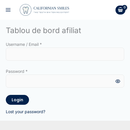
Skip
to
content
Tablou de bord afiliat
Username / Email *
Password *
Login
Lost your password?