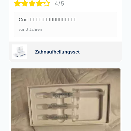
4/5
Cool 👍🏿👍🏿👍🏿👍🏿👍🏿👍🏿👍🏿👍🏿
vor 3 Jahren
Zahnaufhellungsset