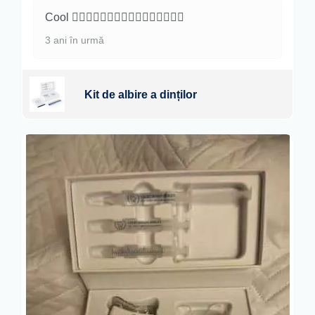
Cool 👍🏿👍🏿👍🏿👍🏿👍🏿👍🏿👍🏿👍🏿
3 ani în urmă
Kit de albire a dinților