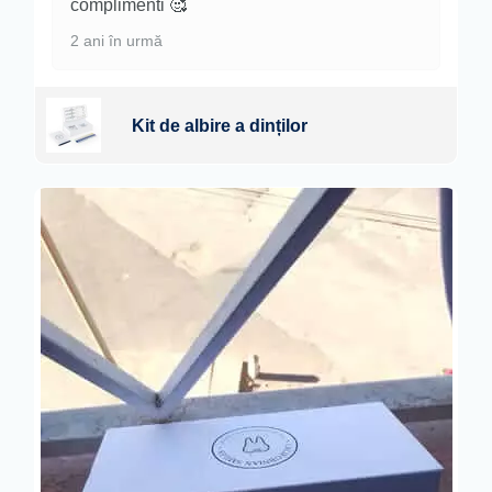
complimenti 🥰
2 ani în urmă
Kit de albire a dinților