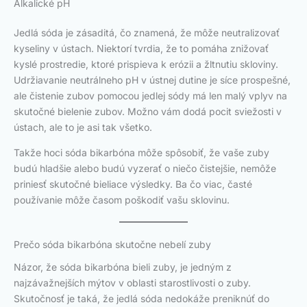
Alkalické pH
Jedlá sóda je zásaditá, čo znamená, že môže neutralizovať
kyseliny v ústach. Niektorí tvrdia, že to pomáha znižovať
kyslé prostredie, ktoré prispieva k erózii a žltnutiu skloviny.
Udržiavanie neutrálneho pH v ústnej dutine je síce prospešné,
ale čistenie zubov pomocou jedlej sódy má len malý vplyv na
skutočné bielenie zubov. Možno vám dodá pocit sviežosti v
ústach, ale to je asi tak všetko.
Takže hoci sóda bikarbóna môže spôsobiť, že vaše zuby
budú hladšie alebo budú vyzerať o niečo čistejšie, nemôže
priniesť skutočné bieliace výsledky. Ba čo viac, časté
používanie môže časom poškodiť vašu sklovinu.
Prečo sóda bikarbóna skutočne nebelí zuby
Názor, že sóda bikarbóna bieli zuby, je jedným z
najzávažnejších mýtov v oblasti starostlivosti o zuby.
Skutočnosť je taká, že jedlá sóda nedokáže preniknúť do