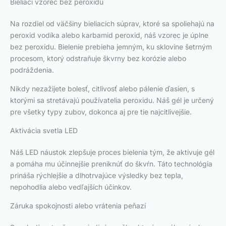
Bieliaci vzorec bez peroxidu
Na rozdiel od väčšiny bieliacich súprav, ktoré sa spoliehajú na
peroxid vodíka alebo karbamid peroxid, náš vzorec je úplne
bez peroxidu. Bielenie prebieha jemným, ku sklovine šetrným
procesom, ktorý odstraňuje škvrny bez korózie alebo
podráždenia.
Nikdy nezažijete bolesť, citlivosť alebo pálenie ďasien, s
ktorými sa stretávajú používatelia peroxidu. Náš gél je určený
pre všetky typy zubov, dokonca aj pre tie najcitlivejšie.
Aktivácia svetla LED
Náš LED náustok zlepšuje proces bielenia tým, že aktivuje gél
a pomáha mu účinnejšie preniknúť do škvŕn. Táto technológia
prináša rýchlejšie a dlhotrvajúce výsledky bez tepla,
nepohodlia alebo vedľajších účinkov.
Záruka spokojnosti alebo vrátenia peňazí