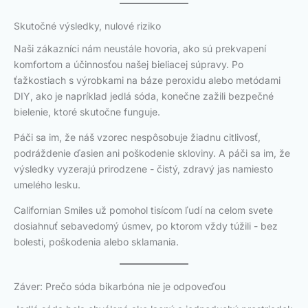
Skutočné výsledky, nulové riziko
Naši zákazníci nám neustále hovoria, ako sú prekvapení
komfortom a účinnosťou našej bieliacej súpravy. Po
ťažkostiach s výrobkami na báze peroxidu alebo metódami
DIY, ako je napríklad jedlá sóda, konečne zažili bezpečné
bielenie, ktoré skutočne funguje.
Páči sa im, že náš vzorec nespôsobuje žiadnu citlivosť,
podráždenie ďasien ani poškodenie skloviny. A páči sa im, že
výsledky vyzerajú prirodzene - čistý, zdravý jas namiesto
umelého lesku.
Californian Smiles už pomohol tisícom ľudí na celom svete
dosiahnuť sebavedomý úsmev, po ktorom vždy túžili - bez
bolesti, poškodenia alebo sklamania.
Záver: Prečo sóda bikarbóna nie je odpoveďou