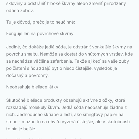
skloviny a odstrániť hlboké škvrny alebo zmeniť prirodzený
odtieň zubov.
Tu je dôvod, prečo je to neúčinné:
Funguje len na povrchové škvrny
Jediné, čo dokáže jedlá sóda, je odstrániť vonkajšie škvrny na
povrchu smaltu. Nemôže sa dostať do vnútorných vrstiev, kde
sa nachádza väčšina zafarbenia. Takže aj keď sa vaše zuby
po čistení s ňou zdajú byť o niečo čistejšie, výsledok je
dočasný a povrchný.
Neobsahuje bieliace látky
Skutočné bieliace produkty obsahujú aktívne zložky, ktoré
rozkladajú molekuly škvŕn. Jedlá sóda neobsahuje žiadne z
nich. Jednoducho škriabe a leští, ako šmirgľový papier na
stene - možno to na chvíľu vyzerá čistejšie, ale v skutočnosti
to nie je belšie.