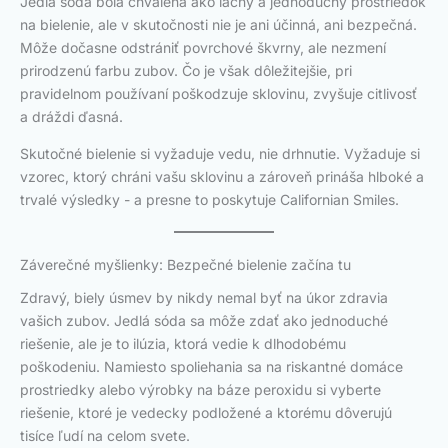
Jedlá sóda bola chválená ako lacný a jednoduchý prostriedok
na bielenie, ale v skutočnosti nie je ani účinná, ani bezpečná.
Môže dočasne odstrániť povrchové škvrny, ale nezmení
prirodzenú farbu zubov. Čo je však dôležitejšie, pri
pravidelnom používaní poškodzuje sklovinu, zvyšuje citlivosť
a dráždi ďasná.
Skutočné bielenie si vyžaduje vedu, nie drhnutie. Vyžaduje si
vzorec, ktorý chráni vašu sklovinu a zároveň prináša hlboké a
trvalé výsledky - a presne to poskytuje Californian Smiles.
Záverečné myšlienky: Bezpečné bielenie začína tu
Zdravý, biely úsmev by nikdy nemal byť na úkor zdravia
vašich zubov. Jedlá sóda sa môže zdať ako jednoduché
riešenie, ale je to ilúzia, ktorá vedie k dlhodobému
poškodeniu. Namiesto spoliehania sa na riskantné domáce
prostriedky alebo výrobky na báze peroxidu si vyberte
riešenie, ktoré je vedecky podložené a ktorému dôverujú
tisíce ľudí na celom svete.