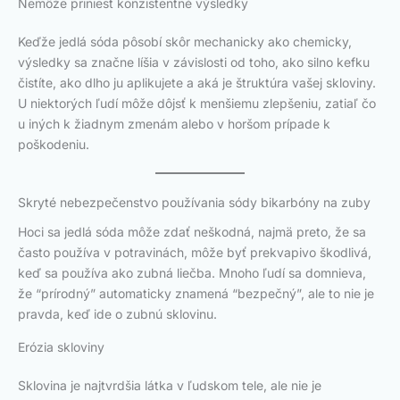
Nemôže priniesť konzistentné výsledky
Keďže jedlá sóda pôsobí skôr mechanicky ako chemicky,
výsledky sa značne líšia v závislosti od toho, ako silno kefku
čistíte, ako dlho ju aplikujete a aká je štruktúra vašej skloviny.
U niektorých ľudí môže dôjsť k menšiemu zlepšeniu, zatiaľ čo
u iných k žiadnym zmenám alebo v horšom prípade k
poškodeniu.
Skryté nebezpečenstvo používania sódy bikarbóny na zuby
Hoci sa jedlá sóda môže zdať neškodná, najmä preto, že sa
často používa v potravinách, môže byť prekvapivo škodlivá,
keď sa používa ako zubná liečba. Mnoho ľudí sa domnieva,
že “prírodný” automaticky znamená “bezpečný”, ale to nie je
pravda, keď ide o zubnú sklovinu.
Erózia skloviny
Sklovina je najtvrdšia látka v ľudskom tele, ale nie je