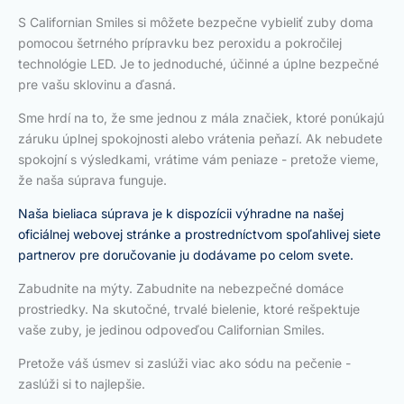
S Californian Smiles si môžete bezpečne vybieliť zuby doma
pomocou šetrného prípravku bez peroxidu a pokročilej
technológie LED. Je to jednoduché, účinné a úplne bezpečné
pre vašu sklovinu a ďasná.
Sme hrdí na to, že sme jednou z mála značiek, ktoré ponúkajú
záruku úplnej spokojnosti alebo vrátenia peňazí. Ak nebudete
spokojní s výsledkami, vrátime vám peniaze - pretože vieme,
že naša súprava funguje.
Naša bieliaca súprava je k dispozícii výhradne na našej
oficiálnej webovej stránke a prostredníctvom spoľahlivej siete
partnerov pre doručovanie ju dodávame po celom svete.
Zabudnite na mýty. Zabudnite na nebezpečné domáce
prostriedky. Na skutočné, trvalé bielenie, ktoré rešpektuje
vaše zuby, je jedinou odpoveďou Californian Smiles.
Pretože váš úsmev si zaslúži viac ako sódu na pečenie -
zaslúži si to najlepšie.