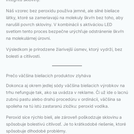
Náš vzorec bez peroxidu používa jemné, ale silné bieliace
látky, ktoré sa zameriavajú na molekuly škvŕn bez toho, aby
narušili povrch skloviny. V kombinácii s aktiváciou LED
svetlom tento proces bezpečne urýchľuje odstránenie škvŕn
na molekulárnej úrovni.
Výsledkom je prirodzene žiarivejší úsmev, ktorý vydrží, bez
bolesti a citlivosti.
Prečo väčšina bieliacich produktov zlyháva
Dokonca aj okrem jedlej sódy väčšina bieliacich výrobkov na
trhu nefunguje tak, ako sa uvádza v reklame. Či už ide o lacnú
zubnú pastu alebo drahú procedúru v ordinácii, väčšina sa
spolieha na tú istú zastaranú zložku: peroxid vodíka.
Peroxid síce rýchlo bieli, ale zároveň poškodzuje sklovinu a
spôsobuje bolestivú citlivosť. Je to krátkodobé riešenie, ktoré
spôsobuje dlhodobé problémy.