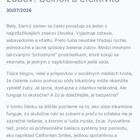
30/07/2026
Biely, žiarivý úsmev sa často považuje za jeden z
najpríťažlivejších znakov človeka. Vyjadruje zdravie,
sebavedomie a vitalitu. Preto ľudia neustále hľadajú rýchle,
jednoduché a lacné spôsoby bielenia zubov. Medzi mnohými
takzvanými “prírodnými” prostriedkami, ktoré kolujú na
internete, je jedným z najobľúbenejších jedlá sóda.
Tisíce blogov, videí a príspevkov v sociálnych médiách tvrdia,
že čistenie zubov pomocou sódy bikarbóny môže okamžite
vybieliť zuby. Je lacná, dostupná a zdanlivo neškodná. Ale
funguje to skutočne? A čo je dôležitejšie, je bezpečná?
V tomto článku sa bližšie pozrieme na to, ako sóda bikarbóna
funguje, čo skutočne robí so zubami a prečo to zďaleka nie je
zázračné riešenie, o ktorom si ľudia myslia, že je. Vysvetlíme
tiež, prečo sú profesionálne bieliace systémy bez peroxidu,
ako napríklad Californian Smiles, jedinou spoľahlivou a