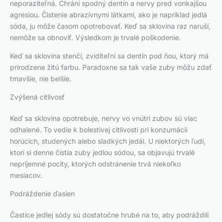
neporaziteľná. Chráni spodný dentín a nervy pred vonkajšou
agresiou. Čistenie abrazívnymi látkami, ako je napríklad jedlá
sóda, ju môže časom opotrebovať. Keď sa sklovina raz naruší,
nemôže sa obnoviť. Výsledkom je trvalé poškodenie.
Keď sa sklovina stenčí, zviditeľní sa dentín pod ňou, ktorý má
prirodzene žltú farbu. Paradoxne sa tak vaše zuby môžu zdať
tmavšie, nie belšie.
Zvýšená citlivosť
Keď sa sklovina opotrebuje, nervy vo vnútri zubov sú viac
odhalené. To vedie k bolestivej citlivosti pri konzumácii
horúcich, studených alebo sladkých jedál. U niektorých ľudí,
ktorí si denne čistia zuby jedlou sódou, sa objavujú trvalé
nepríjemné pocity, ktorých odstránenie trvá niekoľko
mesiacov.
Podráždenie ďasien
Častice jedlej sódy sú dostatočne hrubé na to, aby podráždili