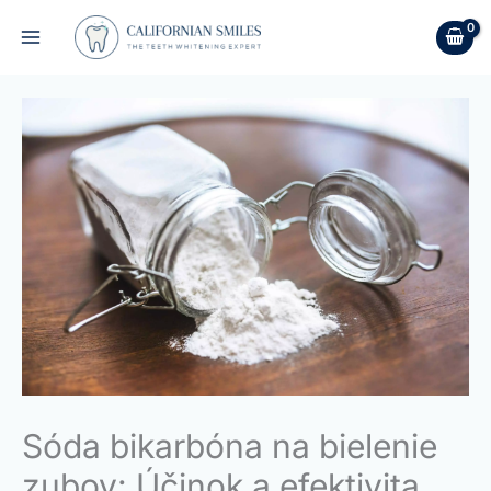
Preskočiť
na
obsah
Sóda bikarbóna na bielenie
zubov: Účinok a efektivita