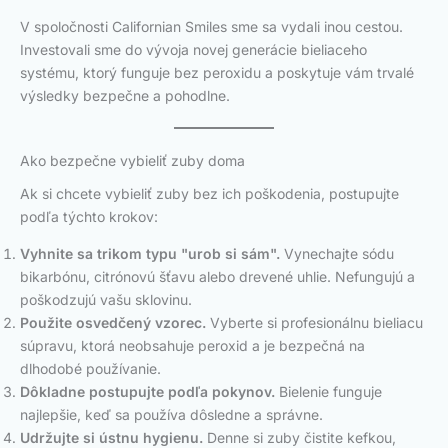
V spoločnosti Californian Smiles sme sa vydali inou cestou.
Investovali sme do vývoja novej generácie bieliaceho
systému, ktorý funguje bez peroxidu a poskytuje vám trvalé
výsledky bezpečne a pohodlne.
Ako bezpečne vybieliť zuby doma
Ak si chcete vybieliť zuby bez ich poškodenia, postupujte
podľa týchto krokov:
Vyhnite sa trikom typu "urob si sám".
Vynechajte sódu
bikarbónu, citrónovú šťavu alebo drevené uhlie. Nefungujú a
poškodzujú vašu sklovinu.
Použite osvedčený vzorec.
Vyberte si profesionálnu bieliacu
súpravu, ktorá neobsahuje peroxid a je bezpečná na
dlhodobé používanie.
Dôkladne postupujte podľa pokynov.
Bielenie funguje
najlepšie, keď sa používa dôsledne a správne.
Udržujte si ústnu hygienu.
Denne si zuby čistite kefkou,