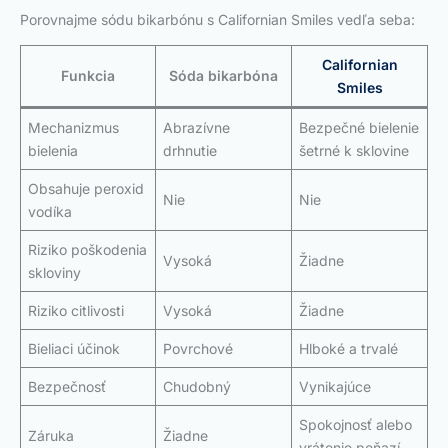
Porovnajme sódu bikarbónu s Californian Smiles vedľa seba:
Californian
Funkcia
Sóda bikarbóna
Smiles
Mechanizmus
Abrazívne
Bezpečné bielenie
bielenia
drhnutie
šetrné k sklovine
Obsahuje peroxid
Nie
Nie
vodíka
Riziko poškodenia
Vysoká
Žiadne
skloviny
Riziko citlivosti
Vysoká
Žiadne
Bieliaci účinok
Povrchové
Hlboké a trvalé
Bezpečnosť
Chudobný
Vynikajúce
Spokojnosť alebo
Záruka
Žiadne
vrátenie peňazí