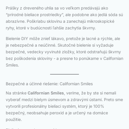
Prášky z dreveného uhlia sa vo veľkom predávajú ako
“prírodné bieliace prostriedky”, ale podobne ako jedlá sóda sú
abrazívne. Poškriabu sklovinu a zanechajú mikroskopické
ryhy, ktoré v budúcnosti ľahšie zachytia škvrny.
Bielenie DIY môže znieť lákavo, pretože je lacné a rýchle, ale
je nebezpečné a neúčinné. Skutočné bielenie si vyžaduje
bezpečné, vedecky vyvinuté zložky, ktoré odstraňujú škvrny
bez poškodenia skloviny - a presne to ponúkame v Californian
Smiles.
Bezpečné a účinné riešenie: Californian Smiles
Na stránke
Californian Smiles
, veríme, že by ste si nemali
vyberať medzi bielym úsmevom a zdravými ústami. Preto sme
vytvorili profesionálny bieliaci systém, ktorý je 100%
bezpečný, neobsahuje peroxid a je určený na domáce
použitie.