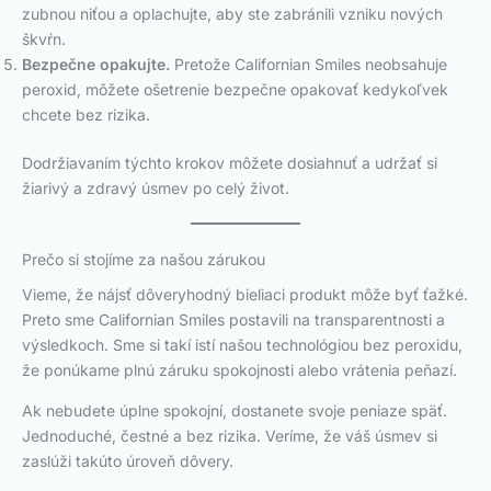
zubnou niťou a oplachujte, aby ste zabránili vzniku nových
škvŕn.
Bezpečne opakujte.
Pretože Californian Smiles neobsahuje
peroxid, môžete ošetrenie bezpečne opakovať kedykoľvek
chcete bez rizika.
Dodržiavaním týchto krokov môžete dosiahnuť a udržať si
žiarivý a zdravý úsmev po celý život.
Prečo si stojíme za našou zárukou
Vieme, že nájsť dôveryhodný bieliaci produkt môže byť ťažké.
Preto sme Californian Smiles postavili na transparentnosti a
výsledkoch. Sme si takí istí našou technológiou bez peroxidu,
že ponúkame plnú záruku spokojnosti alebo vrátenia peňazí.
Ak nebudete úplne spokojní, dostanete svoje peniaze späť.
Jednoduché, čestné a bez rizika. Veríme, že váš úsmev si
zaslúži takúto úroveň dôvery.