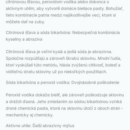
citrónovou šťavou, peroxidom vodíka alebo dokonca s
aktívnym uhlím, aby vytvorili domáce bieliace pasty. Bohužiaľ,
tieto kombinácie patria medzi najškodlivejšie veci, ktoré si
môžete dať na zuby.
Citrónová šťava a sóda bikarbóna: Nebezpečná kombinácia
kyseliny a abrazíva
Citrónová šťava je veľmi kyslá a jedlá sóda je abrazívna.
Spoločne rozpúšťajú a zároveň škrabú sklovinu. Mnohí ľudia,
ktorí vyskúšali túto metódu, hlásia zvýšenú citlivosť, bolesť a
viditeľnú stratu skloviny už po niekoľkých použitiach.
Sóda bikarbóna a peroxid vodíka: Dvojnásobné poškodenie
Peroxid vodíka dokáže bieliť, ale zároveň poškodzuje sklovinu
a dráždi ďasná. Jeho zmiešaním so sódou bikarbónou vzniká
drsná chemická pasta, ktorá na sklovinu útočí z oboch strán -
mechanicky aj chemicky.
Aktívne uhlie: Ďalší abrazívny mýtus