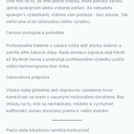
Sme hrdí na to, že sme jediná značka, ktorá ponúka záruku
úplnej spokojnosti alebo vrátenia peňazí. Ak nebudete
spokojní s výsledkami, vrátime vám peniaze - bez otázok. Tak
veľmi sme si istí účinnosťou nášho výrobku.
Cenovo dostupné a pohodlné
Profesionálne bielenie u zubára môže stáť stovky dolárov a
zahŕňa dlhé čakacie doby. Naša domáca súprava stojí trikrát
až štyrikrát menej a poskytuje profesionálne výsledky podľa
vášho harmonogramu bez rizika.
Celosvetová preprava
Vďaka našej globálnej sieti dopravcov zasielame tovar
kamkoľvek na svete s viacerými možnosťami doručenia. Bez
ohľadu na to, kde sa nachádzate, môžete si vychutnať
kalifornský úsmev doručený priamo k vašim dverám.
Prečo sóda bikarbóna nemôže konkurovať