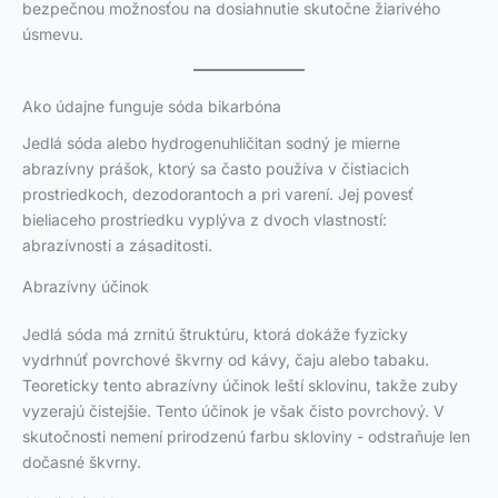
bezpečnou možnosťou na dosiahnutie skutočne žiarivého
úsmevu.
Ako údajne funguje sóda bikarbóna
Jedlá sóda alebo hydrogenuhličitan sodný je mierne
abrazívny prášok, ktorý sa často používa v čistiacich
prostriedkoch, dezodorantoch a pri varení. Jej povesť
bieliaceho prostriedku vyplýva z dvoch vlastností:
abrazívnosti a zásaditosti.
Abrazívny účinok
Jedlá sóda má zrnitú štruktúru, ktorá dokáže fyzicky
vydrhnúť povrchové škvrny od kávy, čaju alebo tabaku.
Teoreticky tento abrazívny účinok leští sklovinu, takže zuby
vyzerajú čistejšie. Tento účinok je však čisto povrchový. V
skutočnosti nemení prirodzenú farbu skloviny - odstraňuje len
dočasné škvrny.