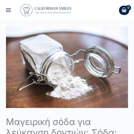
Skip
to
content
Μαγειρική σόδα για
λεύκανση δοντιών: Σόδα: