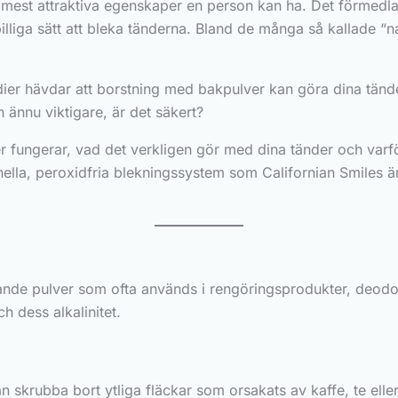
e mest attraktiva egenskaper en person kan ha. Det förmedlar 
illiga sätt att bleka tänderna. Bland de många så kallade “
ier hävdar att borstning med bakpulver kan göra dina tänder 
h ännu viktigare, är det säkert?
ver fungerar, vad det verkligen gör med dina tänder och varf
onella, peroxidfria blekningssystem som Californian Smiles är 
lipande pulver som ofta används i rengöringsprodukter, deo
 dess alkalinitet.
 skrubba bort ytliga fläckar som orsakats av kaffe, te elle