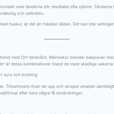
ontakt med tänderna blir resultatet ofta ojämnt. Tänderna 
naturlig och oattraktiv.
el huskur, är det en riskabel sådan. Det kan inte verklige
e trend med DIY-tandvård. Människor blandar bakpulver med ci
ärr är dessa kombinationer bland de mest skadliga sakerna 
av syra och brytning
ande. Tillsammans löser de upp och skrapar emaljen samtid
aljförlust efter bara några få användningar.