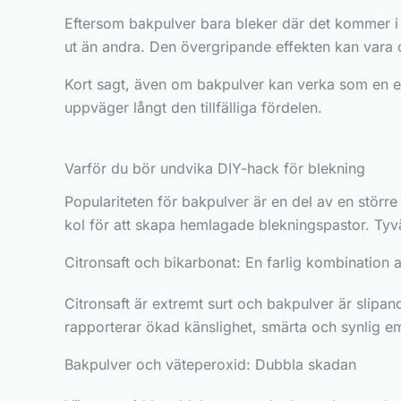
Eftersom bakpulver bara bleker där det kommer i k
ut än andra. Den övergripande effekten kan vara o
Kort sagt, även om bakpulver kan verka som en enk
uppväger långt den tillfälliga fördelen.
Varför du bör undvika DIY-hack för blekning
Populariteten för bakpulver är en del av en störr
kol för att skapa hemlagade blekningspastor. Tyv
Citronsaft och bikarbonat: En farlig kombination 
Citronsaft är extremt surt och bakpulver är slip
rapporterar ökad känslighet, smärta och synlig em
Bakpulver och väteperoxid: Dubbla skadan