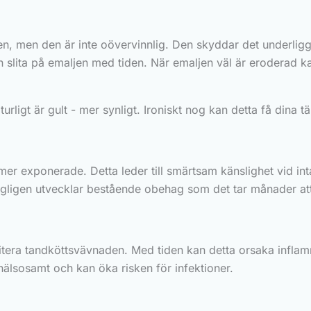
n, men den är inte oövervinnlig. Den skyddar det underligg
lita på emaljen med tiden. När emaljen väl är eroderad kan
rligt är gult - mer synligt. Ironiskt nog kan detta få dina tä
 mer exponerade. Detta leder till smärtsam känslighet vid int
ligen utvecklar bestående obehag som det tar månader att
 irritera tandköttsvävnaden. Med tiden kan detta orsaka infla
hälsosamt och kan öka risken för infektioner.