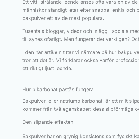
Ett vitt, strålande leende anses ofta vara en av d
människor ständigt letar efter snabba, enkla och b
bakpulver ett av de mest populära.
Tusentals bloggar, videor och inlägg i sociala med
till synes ofarligt. Men fungerar det verkligen? Oc
I den här artikeln tittar vi närmare på hur bakpul
tror att det är. Vi förklarar också varför professi
ett riktigt ljust leende.
Hur bikarbonat påstås fungera
Bakpulver, eller natriumbikarbonat, är ett milt s
kommer från två egenskaper: dess slipförmåga och
Den slipande effekten
Bakpulver har en grynig konsistens som fysiskt kan