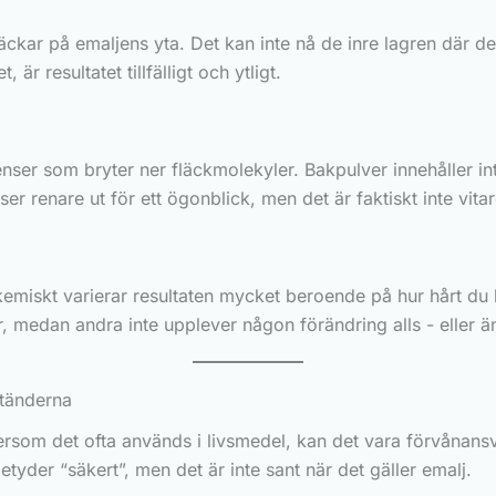
läckar på emaljens yta. Det kan inte nå de inre lagren där d
 är resultatet tillfälligt och ytligt.
nser som bryter ner fläckmolekyler. Bakpulver innehåller in
 renare ut för ett ögonblick, men det är faktiskt inte vitar
emiskt varierar resultaten mycket beroende på hur hårt du b
r, medan andra inte upplever någon förändring alls - eller ä
 tänderna
tersom det ofta används i livsmedel, kan det vara förvånan
tyder “säkert”, men det är inte sant när det gäller emalj.