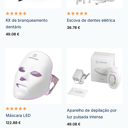
Avaliação
Avaliação
Kit de branqueamento
Escova de dentes elétrica
4.95
5.00
de 5
de 5
dentário
36.78
€
49.08
€
Aparelho de depilação por
Avaliação
Máscara LED
luz pulsada intensa
5.00
de 5
122.88
€
49.08
€