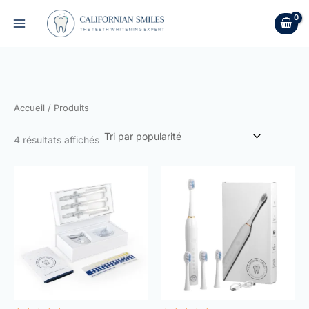
Trié
Aller
par
au
popularité
contenu
Accueil
/ Produits
4 résultats affichés