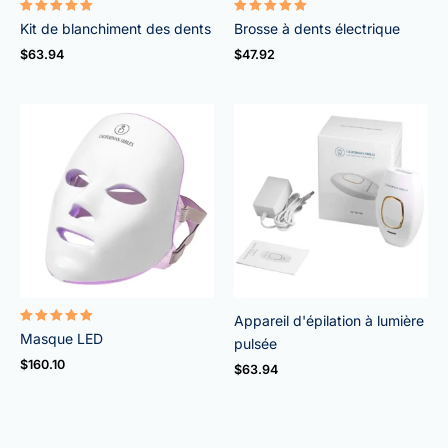
Note
Note
Kit de blanchiment des dents
Brosse à dents électrique
4.95
5.00
sur 5
sur 5
$
63.94
$
47.92
Appareil d'épilation à lumière
Note
Masque LED
pulsée
5.00
sur 5
$
160.10
$
63.94