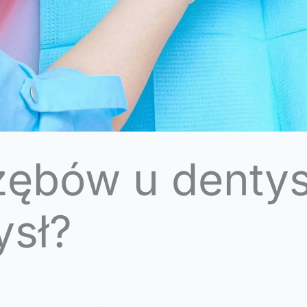
zębów u dentys
ysł?