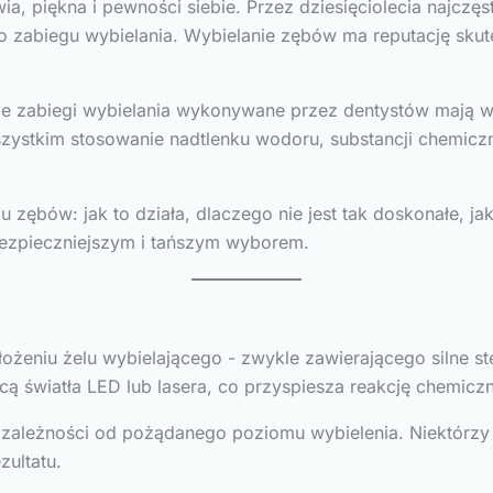
a, piękna i pewności siebie. Przez dziesięciolecia najczę
 zabiegu wybielania. Wybielanie zębów ma reputację skute
że zabiegi wybielania wykonywane przez dentystów mają wi
szystkim stosowanie nadtlenku wodoru, substancji chemicz
u zębów: jak to działa, dlaczego nie jest tak doskonałe, j
bezpieczniejszym i tańszym wyborem.
łożeniu żelu wybielającego - zwykle zawierającego silne s
ą światła LED lub lasera, co przyspiesza reakcję chemiczną
zależności od pożądanego poziomu wybielenia. Niektórzy d
zultatu.