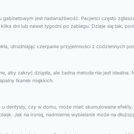
u gabinetowym jest nadwrażliwość. Pacjenci często zgłasz
ilka dni lub nawet tygodni po zabiegu. Dzieje się tak, po
ekła, utrudniając czerpanie przyjemności z codziennych po
e, aby zakryć dziąsła, ale żadna metoda nie jest idealna. 
apalny tkanek miękkich.
 u dentysty, czy w domu, może mieć skumulowane efekty. Z 
lask. Jak na ironię, nadmierne wybielanie może na dłuższą