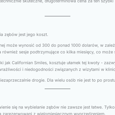
 technicznie skuteczne, długoterminowa cena za ten szybk
a zębów jest jego koszt.
znej może wynosić od 300 do ponad 1000 dolarów, w zależn
a również sesje podtrzymujące co kilka miesięcy, co może 
jak Californian Smiles, kosztuje ułamek tej kwoty - zazwy
ażliwości i niedogodności związanych z wizytami w klinic
ezaprzeczalnie drogie. Dla wielu osób nie jest to po prost
ienie się na wybielanie zębów nie zawsze jest łatwe. Tylko
to są zarezerwowani z wielomiesięcznym wyprzedzeniem.