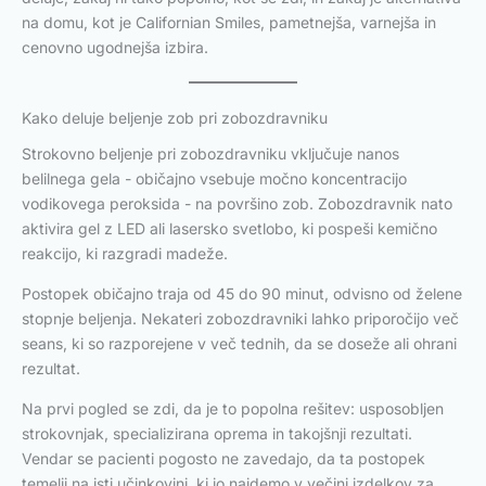
na domu, kot je Californian Smiles, pametnejša, varnejša in
cenovno ugodnejša izbira.
Kako deluje beljenje zob pri zobozdravniku
Strokovno beljenje pri zobozdravniku vključuje nanos
belilnega gela - običajno vsebuje močno koncentracijo
vodikovega peroksida - na površino zob. Zobozdravnik nato
aktivira gel z LED ali lasersko svetlobo, ki pospeši kemično
reakcijo, ki razgradi madeže.
Postopek običajno traja od 45 do 90 minut, odvisno od želene
stopnje beljenja. Nekateri zobozdravniki lahko priporočijo več
seans, ki so razporejene v več tednih, da se doseže ali ohrani
rezultat.
Na prvi pogled se zdi, da je to popolna rešitev: usposobljen
strokovnjak, specializirana oprema in takojšnji rezultati.
Vendar se pacienti pogosto ne zavedajo, da ta postopek
temelji na isti učinkovini, ki jo najdemo v večini izdelkov za