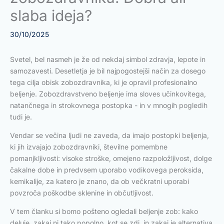
slaba ideja?
30/10/2025
Svetel, bel nasmeh je že od nekdaj simbol zdravja, lepote in
samozavesti. Desetletja je bil najpogostejši način za dosego
tega cilja obisk zobozdravnika, ki je opravil profesionalno
beljenje. Zobozdravstveno beljenje ima sloves učinkovitega,
natančnega in strokovnega postopka - in v mnogih pogledih
tudi je.
Vendar se večina ljudi ne zaveda, da imajo postopki beljenja,
ki jih izvajajo zobozdravniki, številne pomembne
pomanjkljivosti: visoke stroške, omejeno razpoložljivost, dolge
čakalne dobe in predvsem uporabo vodikovega peroksida,
kemikalije, za katero je znano, da ob večkratni uporabi
povzroča poškodbe sklenine in občutljivost.
V tem članku si bomo pošteno ogledali beljenje zob: kako
deluje, zakaj ni tako popolno, kot se zdi, in zakaj je alternativa