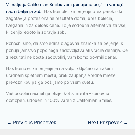
V podjetju Californian Smiles vam ponujamo boljši in varnejši
način beljenja zob.
Naš komplet za beljenje brez peroksida
zagotavlja profesionalne rezultate doma, brez bolečin,
tveganja in za delček cene. To je sodobna alternativa za vse,
ki cenijo lepoto in zdravje zob.
Ponosni smo, da smo edina blagovna znamka za beljenje, ki
ponuja jamstvo popolnega zadovoljstva ali vračila denarja. Če
z rezultati ne boste zadovoljni, vam bomo povrnili denar.
Naš komplet za beljenje je na voljo izključno na našem
uradnem spletnem mestu, prek zaupanja vredne mreže
prevoznikov pa ga pošiljamo po vsem svetu.
Vaš popolni nasmeh je bližje, kot si mislite - cenovno
dostopen, udoben in 100% varen z Californian Smiles.
←
Previous Prispevek
Next Prispevek
→