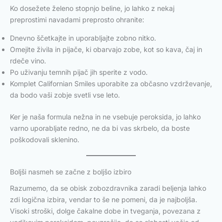
Ko dosežete želeno stopnjo beline, jo lahko z nekaj
preprostimi navadami preprosto ohranite:
Dnevno ščetkajte in uporabljajte zobno nitko.
Omejite živila in pijače, ki obarvajo zobe, kot so kava, čaj in
rdeče vino.
Po uživanju temnih pijač jih sperite z vodo.
Komplet Californian Smiles uporabite za občasno vzdrževanje,
da bodo vaši zobje svetli vse leto.
Ker je naša formula nežna in ne vsebuje peroksida, jo lahko
varno uporabljate redno, ne da bi vas skrbelo, da boste
poškodovali sklenino.
Boljši nasmeh se začne z boljšo izbiro
Razumemo, da se obisk zobozdravnika zaradi beljenja lahko
zdi logična izbira, vendar to še ne pomeni, da je najboljša.
Visoki stroški, dolge čakalne dobe in tveganja, povezana z