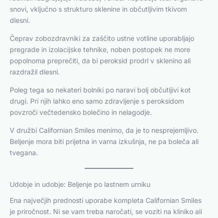
snovi, vključno s strukturo sklenine in občutljivim tkivom
dlesni.
Čeprav zobozdravniki za zaščito ustne votline uporabljajo
pregrade in izolacijske tehnike, noben postopek ne more
popolnoma preprečiti, da bi peroksid prodrl v sklenino ali
razdražil dlesni.
Poleg tega so nekateri bolniki po naravi bolj občutljivi kot
drugi. Pri njih lahko eno samo zdravljenje s peroksidom
povzroči večtedensko bolečino in nelagodje.
V družbi Californian Smiles menimo, da je to nesprejemljivo.
Beljenje mora biti prijetna in varna izkušnja, ne pa boleča ali
tvegana.
Udobje in udobje: Beljenje po lastnem urniku
Ena največjih prednosti uporabe kompleta Californian Smiles
je priročnost. Ni se vam treba naročati, se voziti na kliniko ali