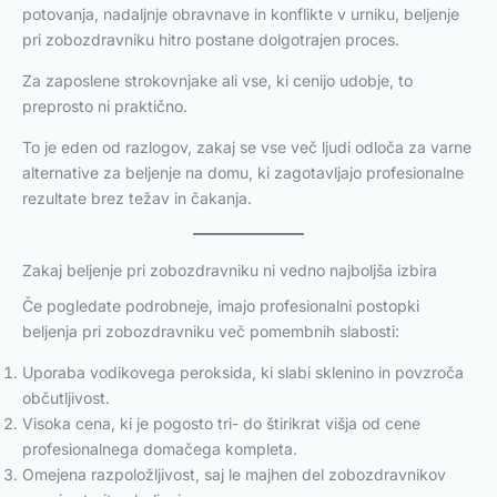
potovanja, nadaljnje obravnave in konflikte v urniku, beljenje
pri zobozdravniku hitro postane dolgotrajen proces.
Za zaposlene strokovnjake ali vse, ki cenijo udobje, to
preprosto ni praktično.
To je eden od razlogov, zakaj se vse več ljudi odloča za varne
alternative za beljenje na domu, ki zagotavljajo profesionalne
rezultate brez težav in čakanja.
Zakaj beljenje pri zobozdravniku ni vedno najboljša izbira
Če pogledate podrobneje, imajo profesionalni postopki
beljenja pri zobozdravniku več pomembnih slabosti:
Uporaba vodikovega peroksida, ki slabi sklenino in povzroča
občutljivost.
Visoka cena, ki je pogosto tri- do štirikrat višja od cene
profesionalnega domačega kompleta.
Omejena razpoložljivost, saj le majhen del zobozdravnikov