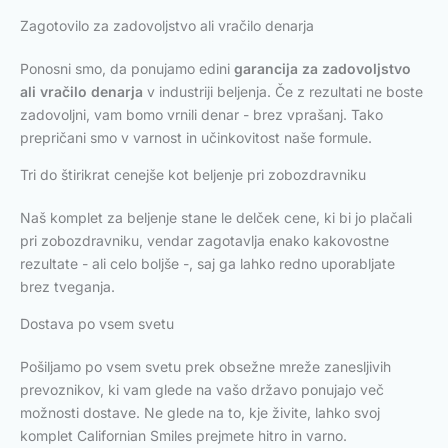
Zagotovilo za zadovoljstvo ali vračilo denarja
Ponosni smo, da ponujamo edini
garancija za zadovoljstvo
ali vračilo denarja
v industriji beljenja. Če z rezultati ne boste
zadovoljni, vam bomo vrnili denar - brez vprašanj. Tako
prepričani smo v varnost in učinkovitost naše formule.
Tri do štirikrat cenejše kot beljenje pri zobozdravniku
Naš komplet za beljenje stane le delček cene, ki bi jo plačali
pri zobozdravniku, vendar zagotavlja enako kakovostne
rezultate - ali celo boljše -, saj ga lahko redno uporabljate
brez tveganja.
Dostava po vsem svetu
Pošiljamo po vsem svetu prek obsežne mreže zanesljivih
prevoznikov, ki vam glede na vašo državo ponujajo več
možnosti dostave. Ne glede na to, kje živite, lahko svoj
komplet Californian Smiles prejmete hitro in varno.