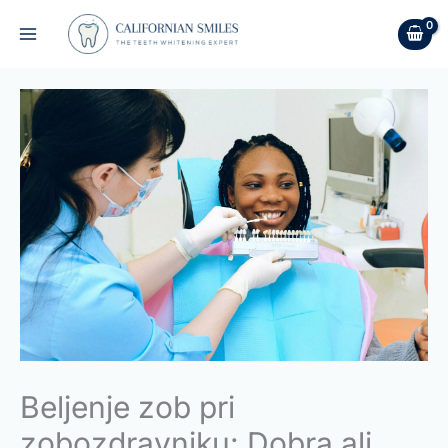
Skip
to
content
Beljenje zob pri
zobozdravniku: Dobra ali