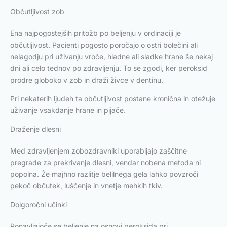
Občutljivost zob
Ena najpogostejših pritožb po beljenju v ordinaciji je
občutljivost. Pacienti pogosto poročajo o ostri bolečini ali
nelagodju pri uživanju vroče, hladne ali sladke hrane še nekaj
dni ali celo tednov po zdravljenju. To se zgodi, ker peroksid
prodre globoko v zob in draži živce v dentinu.
Pri nekaterih ljudeh ta občutljivost postane kronična in otežuje
uživanje vsakdanje hrane in pijače.
Draženje dlesni
Med zdravljenjem zobozdravniki uporabljajo zaščitne
pregrade za prekrivanje dlesni, vendar nobena metoda ni
popolna. Že majhno razlitje belilnega gela lahko povzroči
pekoč občutek, luščenje in vnetje mehkih tkiv.
Dolgoročni učinki
Ponavljajoče se beljenje na osnovi peroksida pri