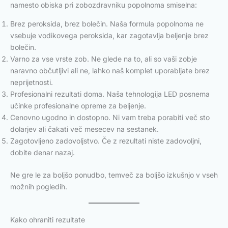
namesto obiska pri zobozdravniku popolnoma smiselna:
Brez peroksida, brez bolečin. Naša formula popolnoma ne
vsebuje vodikovega peroksida, kar zagotavlja beljenje brez
bolečin.
Varno za vse vrste zob. Ne glede na to, ali so vaši zobje
naravno občutljivi ali ne, lahko naš komplet uporabljate brez
neprijetnosti.
Profesionalni rezultati doma. Naša tehnologija LED posnema
učinke profesionalne opreme za beljenje.
Cenovno ugodno in dostopno. Ni vam treba porabiti več sto
dolarjev ali čakati več mesecev na sestanek.
Zagotovljeno zadovoljstvo. Če z rezultati niste zadovoljni,
dobite denar nazaj.
Ne gre le za boljšo ponudbo, temveč za boljšo izkušnjo v vseh
možnih pogledih.
Kako ohraniti rezultate