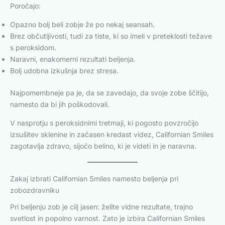
Poročajo:
Opazno bolj beli zobje že po nekaj seansah.
Brez občutljivosti, tudi za tiste, ki so imeli v preteklosti težave
s peroksidom.
Naravni, enakomerni rezultati beljenja.
Bolj udobna izkušnja brez stresa.
Najpomembneje pa je, da se zavedajo, da svoje zobe ščitijo,
namesto da bi jih poškodovali.
V nasprotju s peroksidnimi tretmaji, ki pogosto povzročijo
izsušitev sklenine in začasen kredast videz, Californian Smiles
zagotavlja zdravo, sijočo belino, ki je videti in je naravna.
Zakaj izbrati Californian Smiles namesto beljenja pri
zobozdravniku
Pri beljenju zob je cilj jasen: želite vidne rezultate, trajno
svetlost in popolno varnost. Zato je izbira Californian Smiles