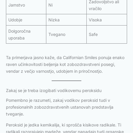
Zadovoljstvo ali
Jamstvo
Ni
vračilo
Udobje
Nizka
Visoka
Dolgoročna
Tvegano
Safe
uporaba
Ta primerjava jasno kaže, da Californian Smiles ponuja enako
raven učinkovitosti beljenja kot zobozdravstveni posegi,
vendar z večjo varnostjo, udobjem in priročnostjo.
Zakaj se je treba izogibati vodikovemu peroksidu
Pomembno je razumeti, zakaj vodikov peroksid tudi v
profesionalnih zobozdravstvenih ustanovah predstavlja
tveganje.
Peroksid je jedka kemikalija, ki sprošča kisikove radikale. Ti
radikali razgrajujejo madeže, vendar napadajo tudi organske