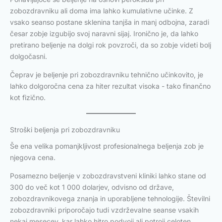
zobozdravniku ali doma ima lahko kumulativne učinke. Z
vsako seanso postane sklenina tanjša in manj odbojna, zaradi
česar zobje izgubijo svoj naravni sijaj. Ironično je, da lahko
pretirano beljenje na dolgi rok povzroči, da so zobje videti bolj
dolgočasni.
Čeprav je beljenje pri zobozdravniku tehnično učinkovito, je
lahko dolgoročna cena za hiter rezultat visoka - tako finančno
kot fizično.
Stroški beljenja pri zobozdravniku
Še ena velika pomanjkljivost profesionalnega beljenja zob je
njegova cena.
Posamezno beljenje v zobozdravstveni kliniki lahko stane od
300 do več kot 1 000 dolarjev, odvisno od države,
zobozdravnikovega znanja in uporabljene tehnologije. Številni
zobozdravniki priporočajo tudi vzdrževalne seanse vsakih
nekaj mesecev, kar lahko hitro podvoji ali potroji celoten