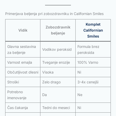
Primerjava beljenja pri zobozdravniku in Californian Smiles
Komplet
Zobozdravnik
Vidik
Californian
beljenje
Smiles
Glavna sestavina
Formula brez
Vodikov peroksid
za beljenje
peroksida
Varnost emajla
Tveganje erozije
100% Varno
Občutljivost dlesni
Visoka
Ni
Stroški
Zelo drago
3-4x cenejši
Potrebno
Da
Ne
imenovanje
Čas čakanja
Tedni do meseci
Ni