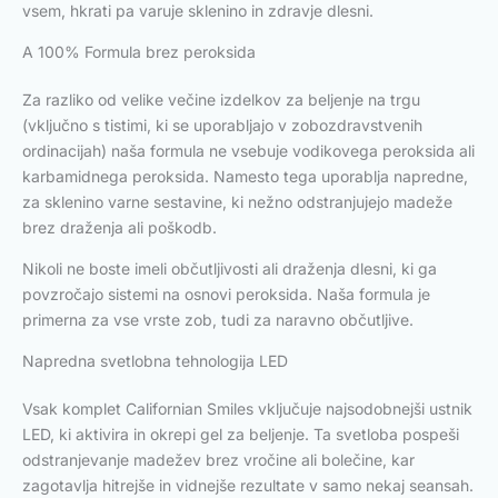
vsem, hkrati pa varuje sklenino in zdravje dlesni.
A 100% Formula brez peroksida
Za razliko od velike večine izdelkov za beljenje na trgu
(vključno s tistimi, ki se uporabljajo v zobozdravstvenih
ordinacijah) naša formula ne vsebuje vodikovega peroksida ali
karbamidnega peroksida. Namesto tega uporablja napredne,
za sklenino varne sestavine, ki nežno odstranjujejo madeže
brez draženja ali poškodb.
Nikoli ne boste imeli občutljivosti ali draženja dlesni, ki ga
povzročajo sistemi na osnovi peroksida. Naša formula je
primerna za vse vrste zob, tudi za naravno občutljive.
Napredna svetlobna tehnologija LED
Vsak komplet Californian Smiles vključuje najsodobnejši ustnik
LED, ki aktivira in okrepi gel za beljenje. Ta svetloba pospeši
odstranjevanje madežev brez vročine ali bolečine, kar
zagotavlja hitrejše in vidnejše rezultate v samo nekaj seansah.