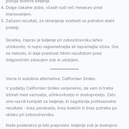
ponuja storitve beljenja.
Dolge čakalne dobe, včasih tudi več mesecev pred
imenovanjem.
Začasni rezultati, za ohranjanje svetlosti so potrebni stalni
posegi.
Skratka, čeprav je beljenje pri zobozdravniku lahko
učinkovito, ni nujno najpametnejša ali najvarnejša izbira. Gre
za metodo, ki daje prednost hitrim rezultatom pred
dolgoročnim zdravjem zob in udobjem.
Varna in sodobna alternativa: Californian Smiles
V podjetju Californian Smiles verjamemo, da vam ni treba
izbirati med varnostjo, učinkovitostjo in dostopnostjo. Zato
smo razvili komplet za beljenje, ki zagotavlja profesionalne
rezultate - brez peroksida, brez bolečin in brez potrebe po
obisku pri zobozdravniku.
Naše poslanstvo je bilo preprosto: beljenje zob je dostopno