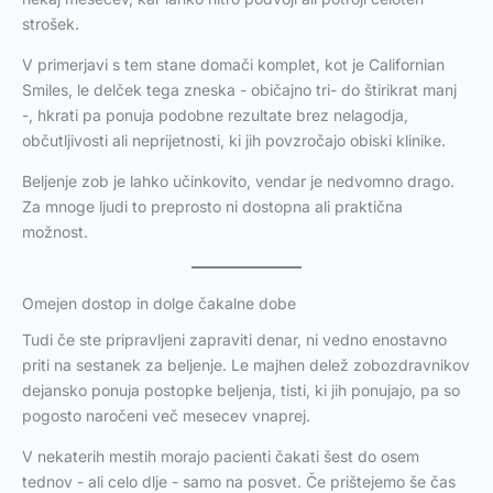
strošek.
V primerjavi s tem stane domači komplet, kot je Californian
Smiles, le delček tega zneska - običajno tri- do štirikrat manj
-, hkrati pa ponuja podobne rezultate brez nelagodja,
občutljivosti ali neprijetnosti, ki jih povzročajo obiski klinike.
Beljenje zob je lahko učinkovito, vendar je nedvomno drago.
Za mnoge ljudi to preprosto ni dostopna ali praktična
možnost.
Omejen dostop in dolge čakalne dobe
Tudi če ste pripravljeni zapraviti denar, ni vedno enostavno
priti na sestanek za beljenje. Le majhen delež zobozdravnikov
dejansko ponuja postopke beljenja, tisti, ki jih ponujajo, pa so
pogosto naročeni več mesecev vnaprej.
V nekaterih mestih morajo pacienti čakati šest do osem
tednov - ali celo dlje - samo na posvet. Če prištejemo še čas