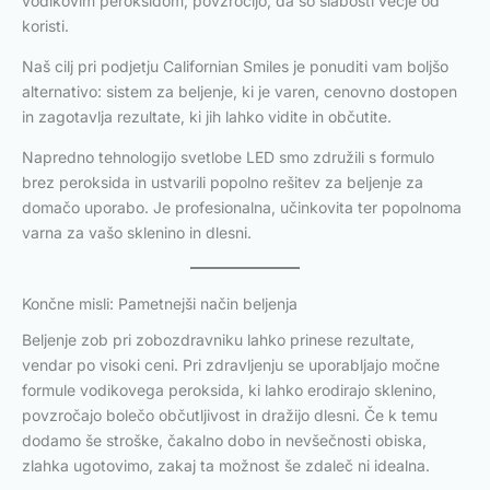
vodikovim peroksidom, povzročijo, da so slabosti večje od
koristi.
Naš cilj pri podjetju Californian Smiles je ponuditi vam boljšo
alternativo: sistem za beljenje, ki je varen, cenovno dostopen
in zagotavlja rezultate, ki jih lahko vidite in občutite.
Napredno tehnologijo svetlobe LED smo združili s formulo
brez peroksida in ustvarili popolno rešitev za beljenje za
domačo uporabo. Je profesionalna, učinkovita ter popolnoma
varna za vašo sklenino in dlesni.
Končne misli: Pametnejši način beljenja
Beljenje zob pri zobozdravniku lahko prinese rezultate,
vendar po visoki ceni. Pri zdravljenju se uporabljajo močne
formule vodikovega peroksida, ki lahko erodirajo sklenino,
povzročajo bolečo občutljivost in dražijo dlesni. Če k temu
dodamo še stroške, čakalno dobo in nevšečnosti obiska,
zlahka ugotovimo, zakaj ta možnost še zdaleč ni idealna.