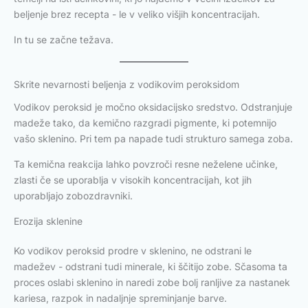
beljenje brez recepta - le v veliko višjih koncentracijah.
In tu se začne težava.
Skrite nevarnosti beljenja z vodikovim peroksidom
Vodikov peroksid je močno oksidacijsko sredstvo. Odstranjuje
madeže tako, da kemično razgradi pigmente, ki potemnijo
vašo sklenino. Pri tem pa napade tudi strukturo samega zoba.
Ta kemična reakcija lahko povzroči resne neželene učinke,
zlasti če se uporablja v visokih koncentracijah, kot jih
uporabljajo zobozdravniki.
Erozija sklenine
Ko vodikov peroksid prodre v sklenino, ne odstrani le
madežev - odstrani tudi minerale, ki ščitijo zobe. Sčasoma ta
proces oslabi sklenino in naredi zobe bolj ranljive za nastanek
kariesa, razpok in nadaljnje spreminjanje barve.