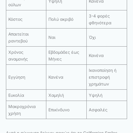
Υψηλή
Κανένα
ούλων
3-4 φορές
Κόστος
Πολύ ακριβό
φθηνότερα
Απαιτείται
Ναι
Όχι
ραντεβού
Χρόνος
Εβδομάδες έως
Κανένα
αναμονής
Μήνες
Ικανοποίηση ή
Εγγύηση
Κανένα
επιστροφή
χρημάτων
Ευκολία
Χαμηλή
Υψηλή
Μακροχρόνια
Επικίνδυνο
Ασφαλές
χρήση
Αυτή η σύγκριση δείχνει σαφώς ότι το Californian Smiles