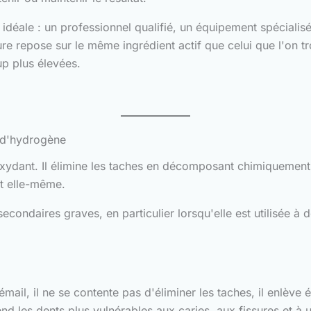
 idéale : un professionnel qualifié, un équipement spécialis
ure repose sur le même ingrédient actif que celui que l'on t
up plus élevées.
 d'hydrogène
ydant. Il élimine les taches en décomposant chimiquement 
nt elle-même.
secondaires graves, en particulier lorsqu'elle est utilisée 
ail, il ne se contente pas d'éliminer les taches, il enlève 
rend les dents plus vulnérables aux caries, aux fissures et à