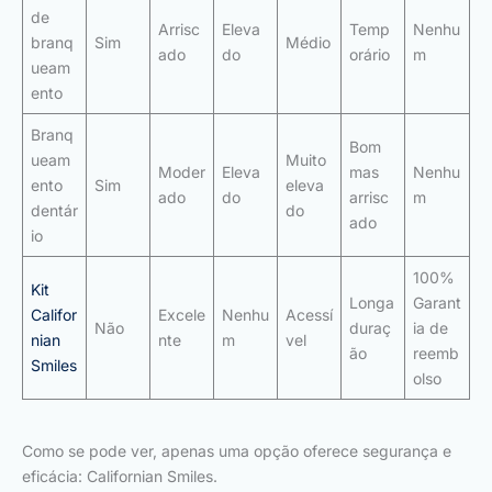
de
Arrisc
Eleva
Temp
Nenhu
branq
Sim
Médio
ado
do
orário
m
ueam
ento
Branq
Bom
ueam
Muito
Moder
Eleva
mas
Nenhu
ento
Sim
eleva
ado
do
arrisc
m
dentár
do
ado
io
100%
Kit
Longa
Garant
Califor
Excele
Nenhu
Acessí
Não
duraç
ia de
nian
nte
m
vel
ão
reemb
Smiles
olso
Como se pode ver, apenas uma opção oferece segurança e
eficácia: Californian Smiles.