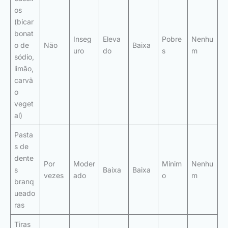
os
(bicar
bonat
Inseg
Eleva
Pobre
Nenhu
o de
Não
Baixa
uro
do
s
m
sódio,
limão,
carvã
o
veget
al)
Pasta
s de
dente
Por
Moder
Mínim
Nenhu
s
Baixa
Baixa
vezes
ado
o
m
branq
ueado
ras
Tiras