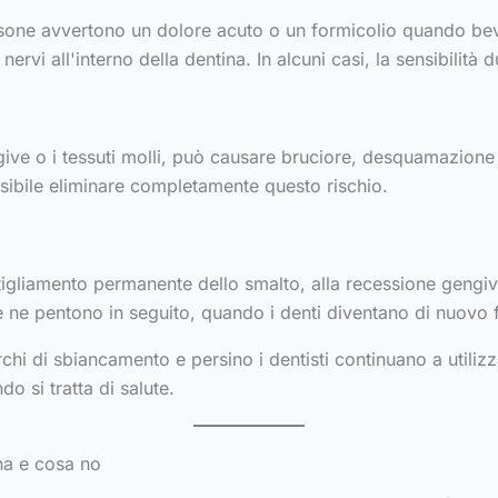
ersone avvertono un dolore acuto o un formicolio quando be
nervi all'interno della dentina. In alcuni casi, la sensibilità 
ngive o i tessuti molli, può causare bruciore, desquamazione 
ssibile eliminare completamente questo rischio.
tigliamento permanente dello smalto, alla recessione gengiva
 ne pentono in seguito, quando i denti diventano di nuovo fra
hi di sbiancamento e persino i dentisti continuano a utilizza
do si tratta di salute.
na e cosa no