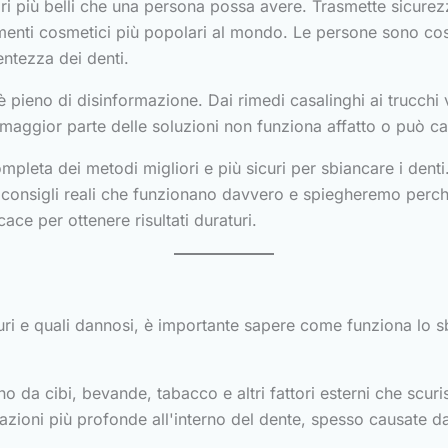
i più belli che una persona possa avere. Trasmette sicurezz
amenti cosmetici più popolari al mondo. Le persone sono cos
entezza dei denti.
pieno di disinformazione. Dai rimedi casalinghi ai trucchi v
 maggior parte delle soluzioni non funziona affatto o può ca
pleta dei metodi migliori e più sicuri per sbiancare i denti.
onsigli reali che funzionano davvero e spiegheremo perché
ace per ottenere risultati duraturi.
uri e quali dannosi, è importante sapere come funziona lo 
o da cibi, bevande, tabacco e altri fattori esterni che scur
razioni più profonde all'interno del dente, spesso causate 