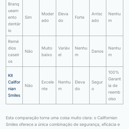
Branq
ueam
Moder
Eleva
Arrisc
Nenhu
ento
Sim
Forte
ado
do
ado
m
dentár
io
Remé
dios
Muito
Variáv
Nenhu
Nenhu
Não
Danos
caseir
baixo
el
m
m
os
100%
Kit
Garant
Califor
Excele
Nenhu
Eleva
Segur
Não
ia de
nian
nte
m
do
o
reemb
Smiles
olso
Esta comparação torna uma coisa muito clara: o Californian
Smiles oferece a única combinação de segurança, eficácia e