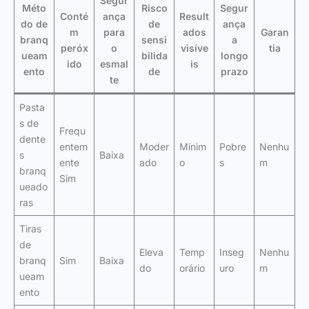
Segur
Méto
Risco
Segur
Conté
ança
Result
do de
de
ança
m
para
ados
Garan
branq
sensi
a
peróx
o
visíve
tia
ueam
bilida
longo
ido
esmal
is
ento
de
prazo
te
Pasta
s de
Frequ
dente
entem
Moder
Mínim
Pobre
Nenhu
s
Baixa
ente
ado
o
s
m
branq
Sim
ueado
ras
Tiras
de
Eleva
Temp
Inseg
Nenhu
branq
Sim
Baixa
do
orário
uro
m
ueam
ento