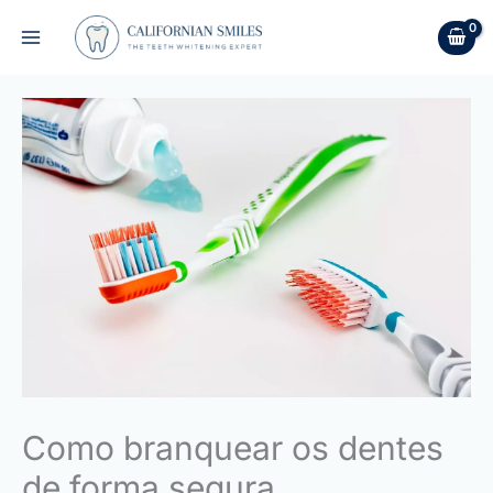
Skip
to
content
Como branquear os dentes
de forma segura