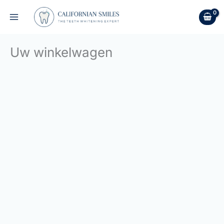
Ga
naar
de
inhoud
Uw winkelwagen