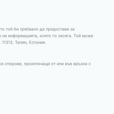
то той би трябвало да предостави за
е на информацията, която го засяга. Той може
 11313, Талин, Естония.
ки спорове, произтичащи от или във връзка с