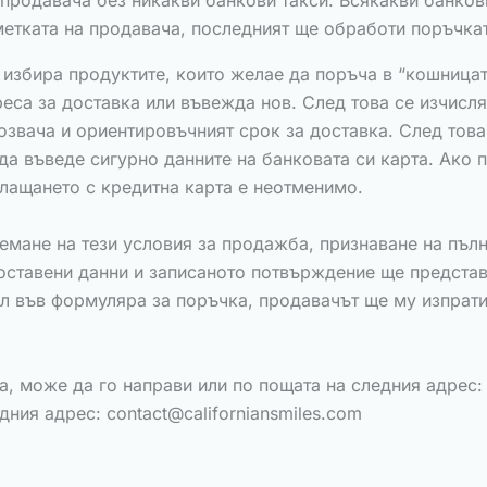
 продавача без никакви банкови такси. Всякакви банкови
метката на продавача, последният ще обработи поръчка
избира продуктите, които желае да поръча в “кошницат
реса за доставка или въвежда нов. След това се изчисля
возвача и ориентировъчният срок за доставка. След то
да въведе сигурно данните на банковата си карта. Ако 
Плащането с кредитна карта е неотменимо.
мане на тези условия за продажба, признаване на пълно
оставени данни и записаното потвърждение ще представ
ел във формуляра за поръчка, продавачът ще му изпрат
може да го направи или по пощата на следния адрес: Ferb
едния адрес:
contact@californiansmiles.com