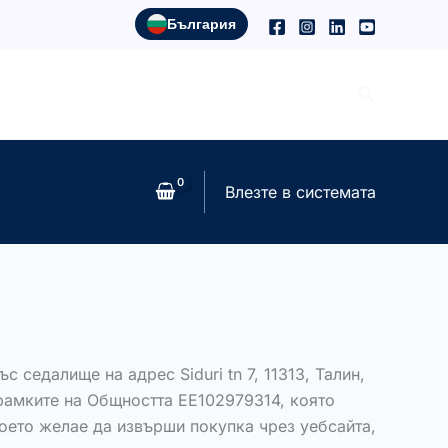
България
Search
Влезте в системата
 седалище на адрес Siduri tn 7, 11313, Талин,
 рамките на Общността EE102979314, която
което желае да извърши покупка чрез уебсайта,