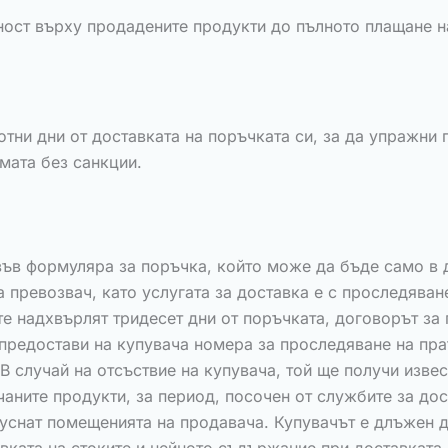
ност върху продадените продукти до пълното плащане на
тни дни от доставката на поръчката си, за да упражни 
мата без санкции.
във формуляра за поръчка, който може да бъде само в 
 превозвач, като услугата за доставка е с проследяване
те надхвърлят тридесет дни от поръчката, договорът з
предостави на купувача номера за проследяване на пра
В случай на отсъствие на купувача, той ще получи изве
аните продукти, за период, посочен от службите за дос
пуснат помещенията на продавача. Купувачът е длъжен д