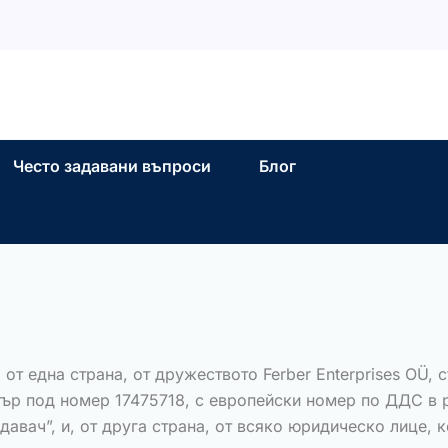
Често задавани въпроси
Блог
 една страна, от дружеството Ferber Enterprises OÜ, със
стър под номер 17475718, с европейски номер по ДДС в
давач”, и, от друга страна, от всяко юридическо лице, 