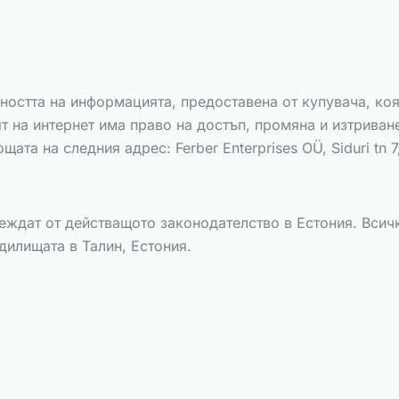
остта на информацията, предоставена от купувача, коя
т на интернет има право на достъп, промяна и изтриван
та на следния адрес: Ferber Enterprises OÜ, Siduri tn 7,
еждат от действащото законодателство в Естония. Всич
дилищата в Талин, Естония.