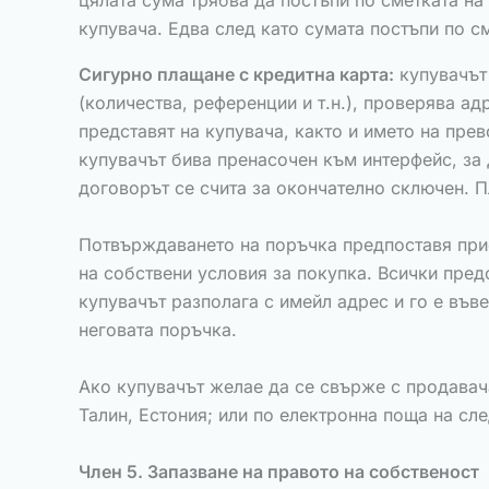
цялата сума трябва да постъпи по сметката на
купувача. Едва след като сумата постъпи по с
Сигурно плащане с кредитна карта:
купувачът 
(количества, референции и т.н.), проверява ад
представят на купувача, както и името на пре
купувачът бива пренасочен към интерфейс, за 
договорът се счита за окончателно сключен. 
Потвърждаването на поръчка предпоставя прие
на собствени условия за покупка. Всички пред
купувачът разполага с имейл адрес и го е във
неговата поръчка.
Ако купувачът желае да се свърже с продавача, 
Талин, Естония; или по електронна поща на сл
Член 5. Запазване на правото на собственост