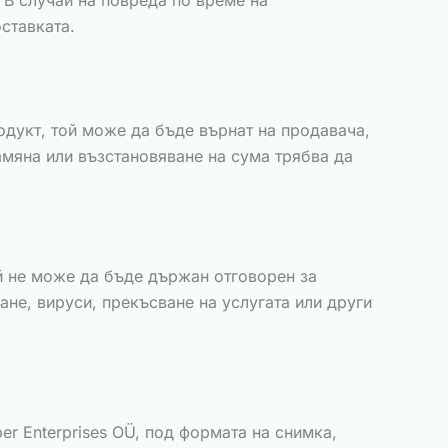
 В случай на повреда по време на
ставката.
родукт, той може да бъде върнат на продавача,
амяна или възстановяване на сума трябва да
й не може да бъде държан отговорен за
ане, вируси, прекъсване на услугата или други
er Enterprises OÜ, под формата на снимка,