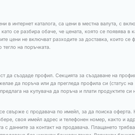
ени в интернет каталога, са цени в местна валута, с вк
като се разбира обаче, че цената, която се появява в 
те цени не включват разходите за доставка, които се 
 тегло на поръчката.
т да създаде профил. Секцията за създаване на профил 
лае да поръча или да прегледа профила си (статус на п
редлага на купувача да поръча и плати продуктите си н
се свърже с продавача по имейл, за да поиска оферта. 
збере, своя имейл адрес и телефонен номер, както и ад
а с данните за контакт на продавача. Плащането трябва