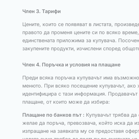
Член 3. Тарифи
Цените, които се появяват в листата, произвед
правото да променя цените си по всяко време, 
единствената приложима за купувача. Посочени
закупените продукти, изчислени според общото
Член 4. Поръчка и условия на плащане
Преди всяка поръчка купувачът има възможнос
менюто. При всяко посещение купувачът, ако же
идентифицира с тази информация. Продавачът п
плащане, от които може да избира:
Плащане по банков път :
Купувачът трябва да 
желае да поръча, превозвача, който иска да и
изпращане на заявката му се предоставя оферт