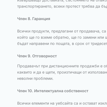
извършващо доставката, състоянието на опаков
транспортирането, всеки протест трябва да бъ
Член 8. Гаранция
Всички продукти, предлагани от продавача, са
който ще го вземе обратно, ще го замени или 
бъдат направени по пощата, в срок от тридесет
Член 9. Отговорност
Продавачът при дистанционните продажби е об
каквито и да е щети, произтичащи от използван
неволни проблеми.
Член 10. Интелектуална собственост
Всички елементи на уебсайта са и остават изкл