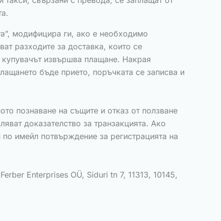
 такси, свързани с превода, се заплащат от
та.
а”, модифицира ги, ако е необходимо
ват разходите за доставка, които се
ва купувачът извършва плащане. Накрая
плащането бъде прието, поръчката се записва и
то познаване на същите и отказ от ползване
ляват доказателство за транзакцията. Ако
и по имейл потвърждение за регистрацията на
er Enterprises OÜ, Siduri tn 7, 11313, 10145,