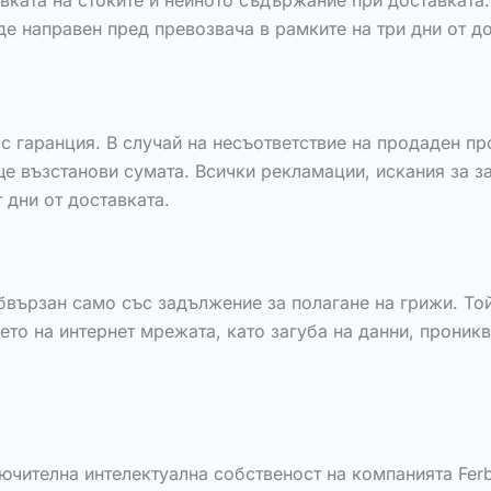
ката на стоките и нейното съдържание при доставката.
де направен пред превозвача в рамките на три дни от до
 с гаранция. В случай на несъответствие на продаден п
ще възстанови сумата. Всички рекламации, искания за з
 дни от доставката.
вързан само със задължение за полагане на грижи. То
ето на интернет мрежата, като загуба на данни, проникв
ючителна интелектуална собственост на компанията Ferb