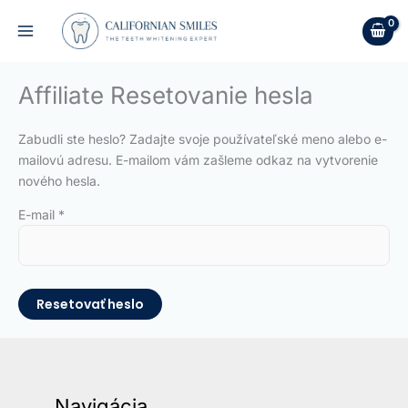
Preskočiť
na
obsah
Affiliate Resetovanie hesla
Zabudli ste heslo? Zadajte svoje používateľské meno alebo e-
mailovú adresu. E-mailom vám zašleme odkaz na vytvorenie
nového hesla.
E-mail
*
Resetovať heslo
Navigácia